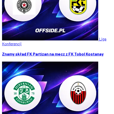
Liga
Konferencji
Znamy skład FK Partizan na mecz z FK Tobol Kostanay