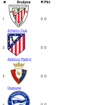
#
Drużyna
M
Pkt
1
0
0
Athletic Club
2
0
0
Atletico Madryt
3
0
0
Osasuna
4
0
0