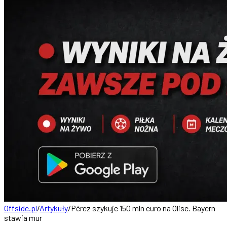
Offside.pl
/
Artykuły
/
Pérez szykuje 150 mln euro na Olise. Bayern
stawia mur