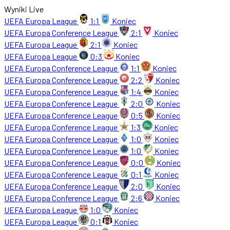
Wyniki Live
UEFA Europa League
1:1
Koniec
UEFA Europa Conference League
2:1
Koniec
UEFA Europa League
2:1
Koniec
UEFA Europa League
0:3
Koniec
UEFA Europa Conference League
1:1
Koniec
UEFA Europa Conference League
2:2
Koniec
UEFA Europa Conference League
1:4
Koniec
UEFA Europa Conference League
2:0
Koniec
UEFA Europa Conference League
0:5
Koniec
UEFA Europa Conference League
1:3
Koniec
UEFA Europa Conference League
1:0
Koniec
UEFA Europa Conference League
1:0
Koniec
UEFA Europa Conference League
0:0
Koniec
UEFA Europa Conference League
0:1
Koniec
UEFA Europa Conference League
2:0
Koniec
UEFA Europa Conference League
2:6
Koniec
UEFA Europa League
1:0
Koniec
UEFA Europa League
0:1
Koniec