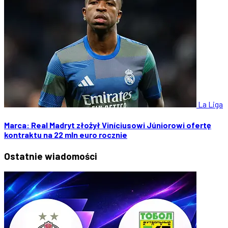
La Liga
Marca: Real Madryt złożył Viníciusowi Júniorowi ofertę
kontraktu na 22 mln euro rocznie
Ostatnie
wiadomości