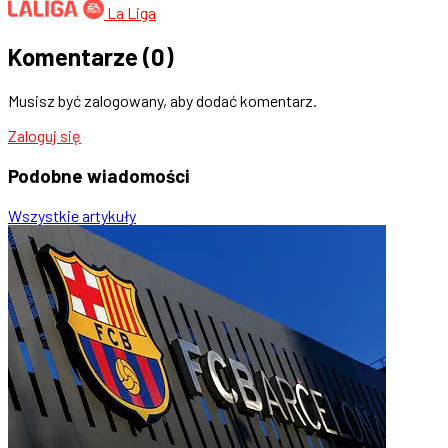
La Liga
Komentarze
(0)
Musisz być zalogowany, aby dodać komentarz.
Zaloguj się
Podobne
wiadomości
Wszystkie artykuły