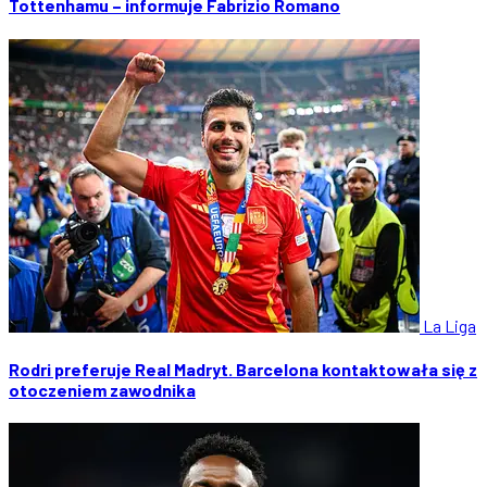
Tottenhamu – informuje Fabrizio Romano
La Liga
Rodri preferuje Real Madryt. Barcelona kontaktowała się z
otoczeniem zawodnika