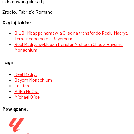
deklarowaną blokadą.
Źródło: Fabrizio Romano
Czytaj także:
BILD: Mbappe namawia Olise na transfer do Realu Madryt.
Teraz negocjacje z Bayernem
Real Madryt wyklucza transfer Michaela Olise z Bayernu
Monachium
Tagi:
Real Madryt
Bayern Monachium
La Liga
Piłka Nożna
Michael Olise
Powiązane: