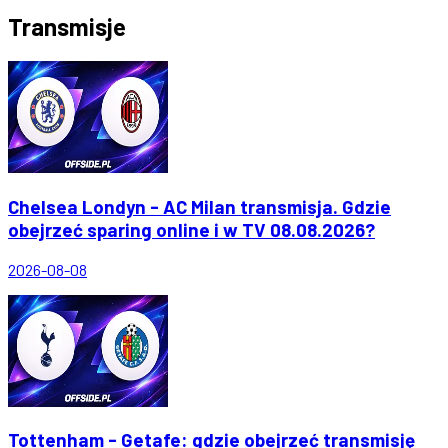
Transmisje
Chelsea Londyn - AC Milan transmisja. Gdzie
obejrzeć sparing online i w TV 08.08.2026?
2026-08-08
Tottenham - Getafe: gdzie obejrzeć transmisję