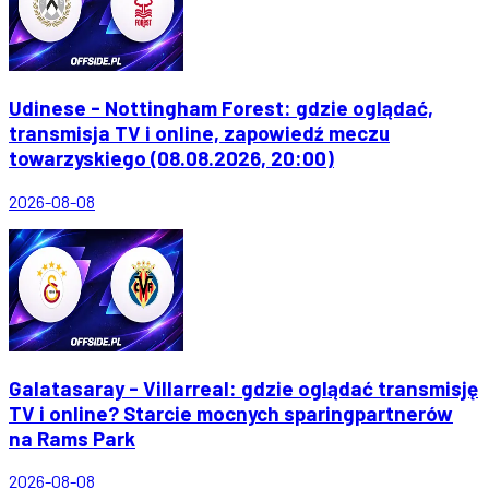
Udinese - Nottingham Forest: gdzie oglądać,
transmisja TV i online, zapowiedź meczu
towarzyskiego (08.08.2026, 20:00)
2026-08-08
Galatasaray - Villarreal: gdzie oglądać transmisję
TV i online? Starcie mocnych sparingpartnerów
na Rams Park
2026-08-08