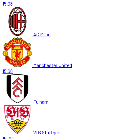
15.08
AC Milan
Manchester United
15.08
Fulham
VfB Stuttgart
15.08