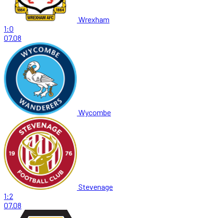
Wrexham
1:0
07.08
Wycombe
Stevenage
1:2
07.08