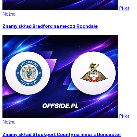
Piłka
Nożna
Znamy skład Bradford na mecz z Rochdale
Piłka
Nożna
Znamy skład Stockport County na mecz z Doncaster