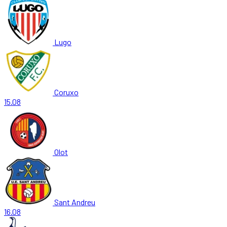
Lugo
Coruxo
15.08
Olot
Sant Andreu
16.08