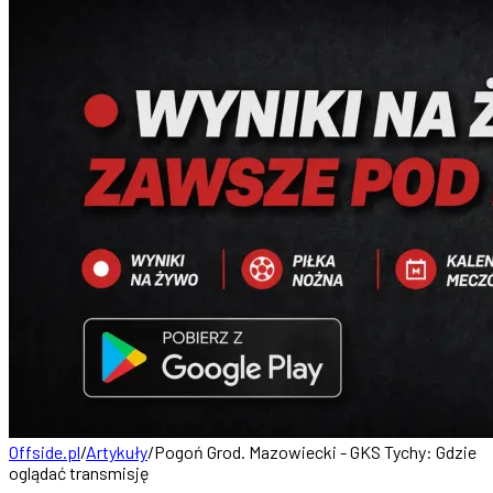
Offside.pl
/
Artykuły
/
Pogoń Grod. Mazowiecki - GKS Tychy: Gdzie
oglądać transmisję