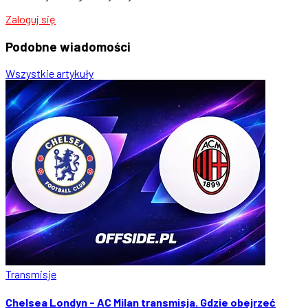
Zaloguj się
Podobne
wiadomości
Wszystkie artykuły
Transmisje
Chelsea Londyn - AC Milan transmisja. Gdzie obejrzeć