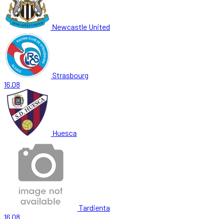
Newcastle United
Strasbourg
16.08
Huesca
Tardienta
16.08