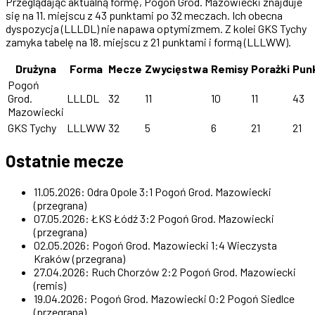
Przeglądając aktualną formę, Pogoń Grod. Mazowiecki znajduje
się na 11. miejscu z 43 punktami po 32 meczach. Ich obecna
dyspozycja (LLLDL) nie napawa optymizmem. Z kolei GKS Tychy
zamyka tabelę na 18. miejscu z 21 punktami i formą (LLLWW).
Drużyna
Forma
Mecze
Zwycięstwa
Remisy
Porażki
Pun
Pogoń
Grod.
LLLDL
32
11
10
11
43
Mazowiecki
GKS Tychy
LLLWW
32
5
6
21
21
Ostatnie mecze
11.05.2026: Odra Opole 3:1 Pogoń Grod. Mazowiecki
(przegrana)
07.05.2026: ŁKS Łódź 3:2 Pogoń Grod. Mazowiecki
(przegrana)
02.05.2026: Pogoń Grod. Mazowiecki 1:4 Wieczysta
Kraków (przegrana)
27.04.2026: Ruch Chorzów 2:2 Pogoń Grod. Mazowiecki
(remis)
19.04.2026: Pogoń Grod. Mazowiecki 0:2 Pogoń Siedlce
(przegrana)