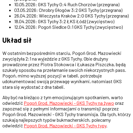
10.05.2026: GKS Tychy 0:4 Ruch Chorzów (przegrana)
03.05.2026: Chrobry Głogów 3:2 GKS Tychy (przegrana)
26.04.2026: Wieczysta Kraków 2:0 GKS Tychy (przegrana)
18.04.2026: GKS Tychy 3:2 ŁKS Łódź (zwycięstwo)
12.04.2026: Pogoń Siedlce 0:1 GKS Tychy (zwycięstwo)
Układ sił
W ostatnim bezpośrednim starciu, Pogoń Grod. Mazowiecki
zwyciężyła 2:1 na wyjeździe z GKS Tychy. Obie drużyny
prowadzone przez Piotra Stokowca i Łukasza Piszczka, będą
szukały sposobu na przełamanie swoich niekorzystnych pass.
Pogoń, mimo wyższej pozycji w tabeli, potrzebuje
udokumentować swoją przewagę wynikami, natomiast GKS
stara się wydostać z dna tabeli.
Aby być na bieżąco z tym emocjonującym spotkaniem, warto
odwiedzić
Pogoń Grod. Mazowiecki - GKS Tychy na żywo
oraz
zapoznać się z pełnymi informacjami o transmisji poprzez
Pogoń Grod. Mazowiecki - GKS Tychy transmisja. Dla tych, którzy
szukają najlepszych typów bukmacherskich, polecamy
odwiedzić
Pogoń Grod. Mazowiecki - GKS Tychy typy
.