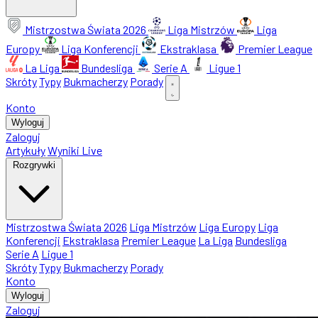
Mistrzostwa Świata 2026
Liga Mistrzów
Liga
Europy
Liga Konferencji
Ekstraklasa
Premier League
La Liga
Bundesliga
Serie A
Ligue 1
Skróty
Typy
Bukmacherzy
Porady
Konto
Wyloguj
Zaloguj
Artykuły
Wyniki Live
Rozgrywki
Mistrzostwa Świata 2026
Liga Mistrzów
Liga Europy
Liga
Konferencji
Ekstraklasa
Premier League
La Liga
Bundesliga
Serie A
Ligue 1
Skróty
Typy
Bukmacherzy
Porady
Konto
Wyloguj
Zaloguj