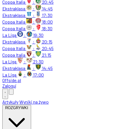
Coppa Italia
:
20:45
Ekstraklasa
:
14:45
Ekstraklasa
:
17:30
Coppa Italia
:
18:00
Coppa Italia
:
18:30
La Liga
:
19:30
Ekstraklasa
:
20:15
Coppa Italia
:
20:45
Coppa Italia
:
21:15
La Liga
:
21:30
Ekstraklasa
:
14:45
La Liga
:
17:00
Offside
.
pl
Zaloguj
Artykuły
Wyniki na żywo
ROZGRYWKI