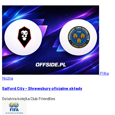
Piłka
Nożna
Salford City - Shrewsbury oficjalne składy
Ostatnia kolejka
Club Friendlies