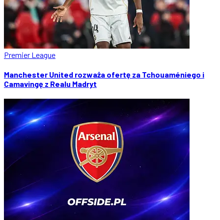
Premier League
Manchester United rozważa ofertę za Tchouaméniego i
Camavingę z Realu Madryt