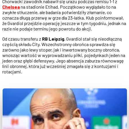
Chorwacki zawodnik nabawił się urazu podczas remisu 1-1 z
Chelsea
na stadionie Etihad. Początkowo wyglądało to na
zwykłe stłuczenie, ale badania potwierdziły złamanie, co
oznacza długą przerwę w grze dla 23-latka. Klub poinformował,
że Gvardiol przejdzie operację jeszcze w tym tygodniu, jednak na
razie nie podaje terminu jego powrotu do akcji.
Od czasu transferu z
RB Leipzig
, Gvardiol stał się nieodłączną
częścią składu City. Wszechstronny obrońca sprawdza się
zarówno jako lewy stoper, jak i inwertowany boczny obrońca,
wnosząc wartość w wyprowadzaniu piłki, pojedynkach jeden na
jeden oraz głębi defensywy. Jego absencja zaburza równowagę
linii obronnej, która już wcześniej zmagała się z kontuzjami i
rotacjami.