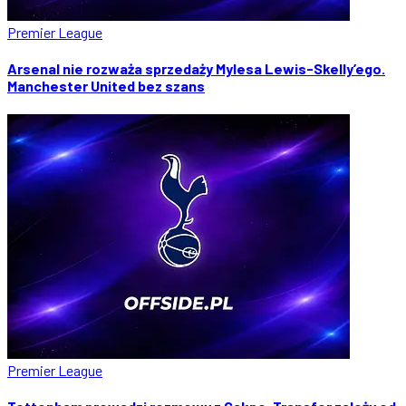
Premier League
Arsenal nie rozważa sprzedaży Mylesa Lewis-Skelly’ego.
Manchester United bez szans
Premier League