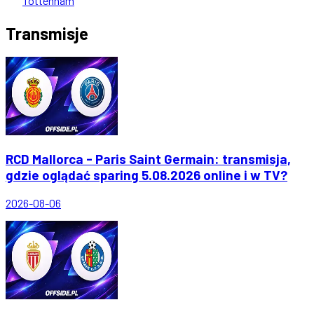
Tottenham
Transmisje
RCD Mallorca - Paris Saint Germain: transmisja,
gdzie oglądać sparing 5.08.2026 online i w TV?
2026-08-06