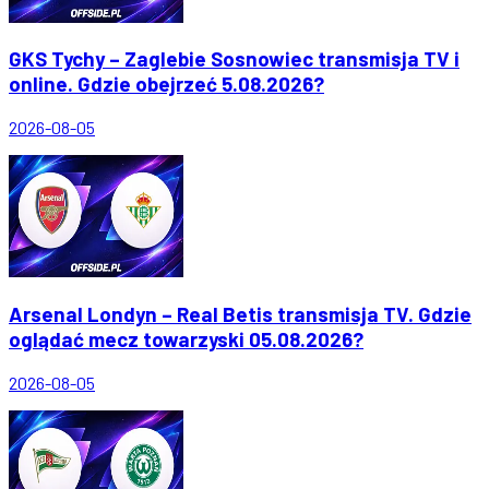
GKS Tychy – Zaglebie Sosnowiec transmisja TV i
online. Gdzie obejrzeć 5.08.2026?
2026-08-05
Arsenal Londyn – Real Betis transmisja TV. Gdzie
oglądać mecz towarzyski 05.08.2026?
2026-08-05