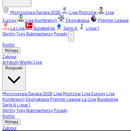
Mistrzostwa Świata 2026
Liga Mistrzów
Liga
Europy
Liga Konferencji
Ekstraklasa
Premier League
La Liga
Bundesliga
Serie A
Ligue 1
Skróty
Typy
Bukmacherzy
Porady
Konto
Wyloguj
Zaloguj
Artykuły
Wyniki Live
Rozgrywki
Mistrzostwa Świata 2026
Liga Mistrzów
Liga Europy
Liga
Konferencji
Ekstraklasa
Premier League
La Liga
Bundesliga
Serie A
Ligue 1
Skróty
Typy
Bukmacherzy
Porady
Konto
Wyloguj
Zaloguj