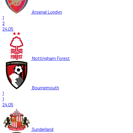
Arsenal Londyn
1
2
24.05
Nottingham Forest
Bournemouth
1
1
24.05
Sunderland