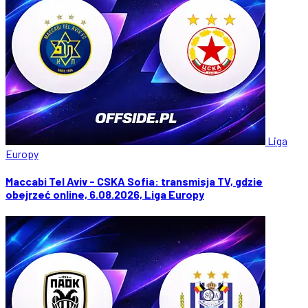
Liga
Europy
Maccabi Tel Aviv - CSKA Sofia: transmisja TV, gdzie
obejrzeć online, 6.08.2026, Liga Europy