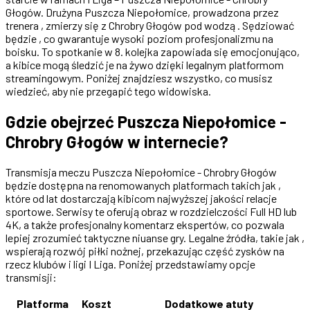
Głogów. Drużyna Puszcza Niepołomice, prowadzona przez
trenera , zmierzy się z Chrobry Głogów pod wodzą . Sędziować
będzie , co gwarantuje wysoki poziom profesjonalizmu na
boisku. To spotkanie w 8. kolejka zapowiada się emocjonująco,
a kibice mogą śledzić je na żywo dzięki legalnym platformom
streamingowym. Poniżej znajdziesz wszystko, co musisz
wiedzieć, aby nie przegapić tego widowiska.
Gdzie obejrzeć Puszcza Niepołomice -
Chrobry Głogów w internecie?
Transmisja meczu Puszcza Niepołomice - Chrobry Głogów
będzie dostępna na renomowanych platformach takich jak ,
które od lat dostarczają kibicom najwyższej jakości relacje
sportowe. Serwisy te oferują obraz w rozdzielczości Full HD lub
4K, a także profesjonalny komentarz ekspertów, co pozwala
lepiej zrozumieć taktyczne niuanse gry. Legalne źródła, takie jak ,
wspierają rozwój piłki nożnej, przekazując część zysków na
rzecz klubów i ligi I Liga. Poniżej przedstawiamy opcje
transmisji:
Platforma
Koszt
Dodatkowe atuty