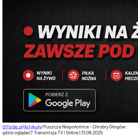
Offside.pl
/
Artykuły
/
Puszcza Niepołomice - Chrobry Głogów:
gdzie oglądać? Transmisja TV i Online | 31.08.2025