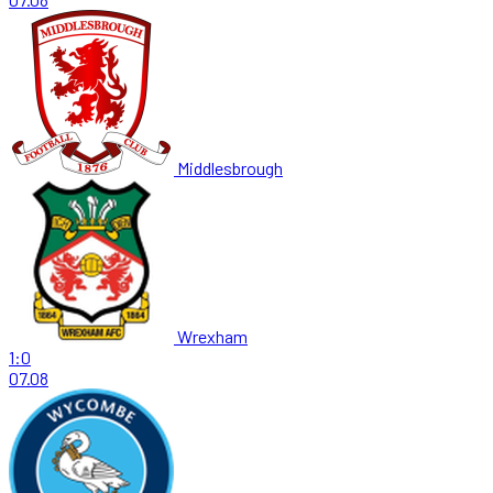
Middlesbrough
Wrexham
1:0
07.08