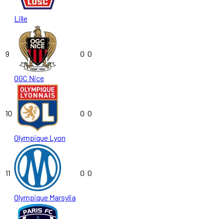
Lille
9
0
0
OGC Nice
10
0
0
Olympique Lyon
11
0
0
Olympique Marsylia