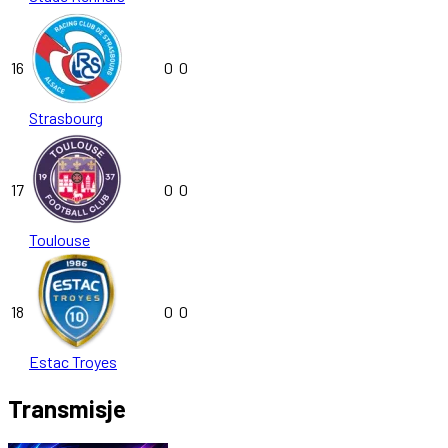
16
0
0
Strasbourg
17
0
0
Toulouse
18
0
0
Estac Troyes
Transmisje