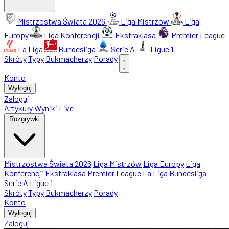
Mistrzostwa Świata 2026
Liga Mistrzów
Liga
Europy
Liga Konferencji
Ekstraklasa
Premier League
La Liga
Bundesliga
Serie A
Ligue 1
Skróty
Typy
Bukmacherzy
Porady
Konto
Wyloguj
Zaloguj
Artykuły
Wyniki Live
Rozgrywki
Mistrzostwa Świata 2026
Liga Mistrzów
Liga Europy
Liga
Konferencji
Ekstraklasa
Premier League
La Liga
Bundesliga
Serie A
Ligue 1
Skróty
Typy
Bukmacherzy
Porady
Konto
Wyloguj
Zaloguj