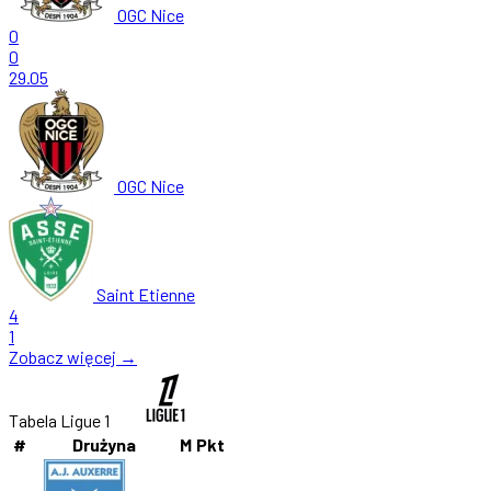
OGC Nice
0
0
29.05
OGC Nice
Saint Etienne
4
1
Zobacz więcej →
Tabela Ligue 1
#
Drużyna
M
Pkt