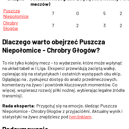
meczów)
Puszcza
7
0
5
2
Niepołomice
Chrobry
7
2
3
2
Głogów
Dlaczego warto obejrzeć Puszcza
Niepołomice - Chrobry Głogów?
To nie tylko kolejny mecz – to wydarzenie, które może wpłynąć
na układ tabeli w I Liga. Eksperci przewidują zaciętą walkę,
opierając się na statystykach i ostatnich występach obu ekip.
Oglądając na , zyskujesz dostęp do analiz przedmeczowych,
komentarzy na żywo i powtórek kluczowych momentów. Co
więcej, wspierasz rozwój piłki nożnej, wybierając legalne źródła
transmisji.
Rada eksperta:
Przygotuj się na emocje, śledząc Puszcza
Niepołomice - Chrobry Głogów z przyjaciółmi. Aktualny wynik i
statystyki na żywo znajdziesz pod
tym linkiem
.