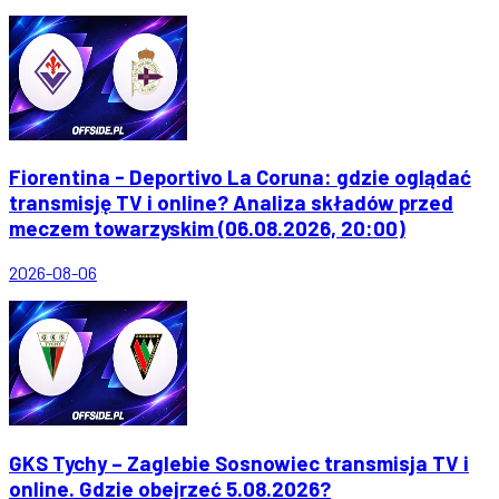
Fiorentina - Deportivo La Coruna: gdzie oglądać
transmisję TV i online? Analiza składów przed
meczem towarzyskim (06.08.2026, 20:00)
2026-08-06
GKS Tychy – Zaglebie Sosnowiec transmisja TV i
online. Gdzie obejrzeć 5.08.2026?