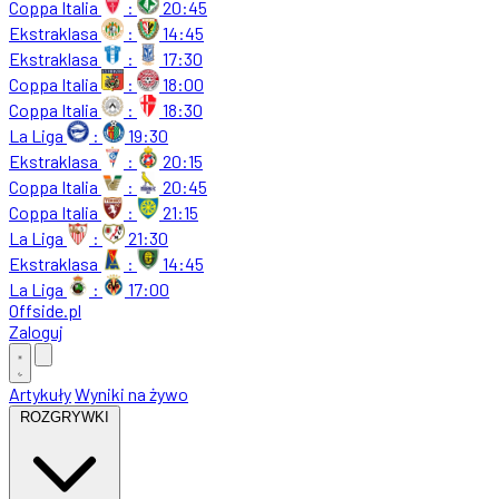
Coppa Italia
:
20:45
Ekstraklasa
:
14:45
Ekstraklasa
:
17:30
Coppa Italia
:
18:00
Coppa Italia
:
18:30
La Liga
:
19:30
Ekstraklasa
:
20:15
Coppa Italia
:
20:45
Coppa Italia
:
21:15
La Liga
:
21:30
Ekstraklasa
:
14:45
La Liga
:
17:00
Offside
.
pl
Zaloguj
Artykuły
Wyniki na żywo
ROZGRYWKI