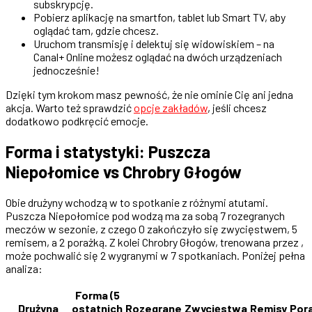
subskrypcję.
Pobierz aplikację na smartfon, tablet lub Smart TV, aby
oglądać tam, gdzie chcesz.
Uruchom transmisję i delektuj się widowiskiem – na
Canal+ Online możesz oglądać na dwóch urządzeniach
jednocześnie!
Dzięki tym krokom masz pewność, że nie ominie Cię ani jedna
akcja. Warto też sprawdzić
opcje zakładów
, jeśli chcesz
dodatkowo podkręcić emocje.
Forma i statystyki: Puszcza
Niepołomice vs Chrobry Głogów
Obie drużyny wchodzą w to spotkanie z różnymi atutami.
Puszcza Niepołomice pod wodzą ma za sobą 7 rozegranych
meczów w sezonie, z czego 0 zakończyło się zwycięstwem, 5
remisem, a 2 porażką. Z kolei Chrobry Głogów, trenowana przez ,
może pochwalić się 2 wygranymi w 7 spotkaniach. Poniżej pełna
analiza:
Forma (5
Drużyna
ostatnich
Rozegrane
Zwycięstwa
Remisy
Pora