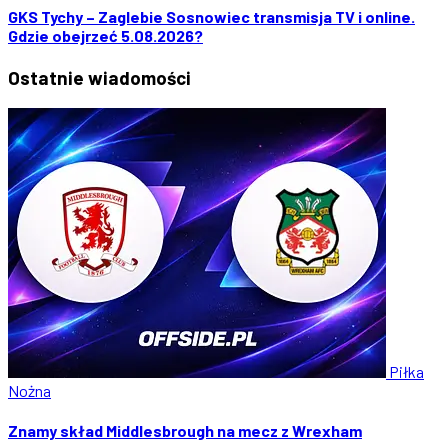
GKS Tychy – Zaglebie Sosnowiec transmisja TV i online.
Gdzie obejrzeć 5.08.2026?
Ostatnie
wiadomości
Piłka
Nożna
Znamy skład Middlesbrough na mecz z Wrexham