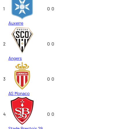
1
0
0
Auxerre
2
0
0
Angers
3
0
0
AS Monaco
4
0
0
Stade Brestois 29