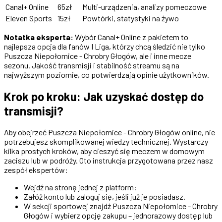
Canal+ Online
65zł
Multi-urządzenia, analizy pomeczowe
Eleven Sports
15zł
Powtórki, statystyki na żywo
Notatka eksperta:
Wybór Canal+ Online z pakietem to
najlepsza opcja dla fanów I Liga, którzy chcą śledzić nie tylko
Puszcza Niepołomice - Chrobry Głogów, ale i inne mecze
sezonu. Jakość transmisji i stabilność streamu są na
najwyższym poziomie, co potwierdzają opinie użytkowników.
Krok po kroku: Jak uzyskać dostęp do
transmisji?
Aby obejrzeć Puszcza Niepołomice - Chrobry Głogów online, nie
potrzebujesz skomplikowanej wiedzy technicznej. Wystarczy
kilka prostych kroków, aby cieszyć się meczem w domowym
zaciszu lub w podróży. Oto instrukcja przygotowana przez nasz
zespół ekspertów:
Wejdź na stronę jednej z platform:
Załóż konto lub zaloguj się, jeśli już je posiadasz.
W sekcji sportowej znajdź Puszcza Niepołomice - Chrobry
Głogów i wybierz opcję zakupu – jednorazowy dostęp lub