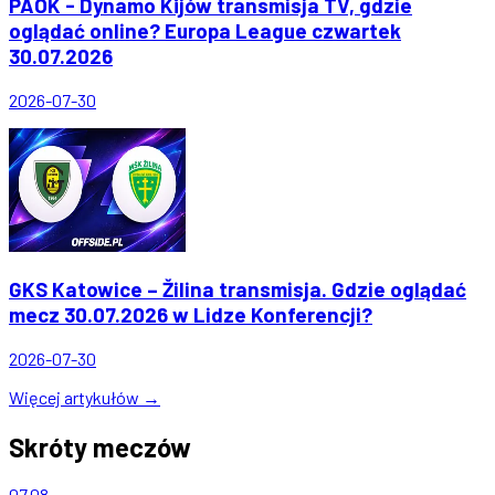
PAOK - Dynamo Kijów transmisja TV, gdzie
oglądać online? Europa League czwartek
30.07.2026
2026-07-30
GKS Katowice – Žilina transmisja. Gdzie oglądać
mecz 30.07.2026 w Lidze Konferencji?
2026-07-30
Więcej artykułów →
Skróty meczów
07.08