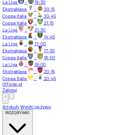
La Liga
:
19:30
Ekstraklasa
:
20:15
Coppa Italia
:
20:45
Coppa Italia
:
21:15
La Liga
:
21:30
Ekstraklasa
:
14:45
La Liga
:
17:00
Ekstraklasa
:
17:30
Coppa Italia
:
18:00
La Liga
:
19:00
Ekstraklasa
:
20:15
Coppa Italia
:
20:45
Offside
.
pl
Zaloguj
Artykuły
Wyniki na żywo
ROZGRYWKI