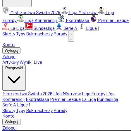
Mistrzostwa Świata 2026
Liga Mistrzów
Liga
Europy
Liga Konferencji
Ekstraklasa
Premier League
La Liga
Bundesliga
Serie A
Ligue 1
Skróty
Typy
Bukmacherzy
Porady
Konto
Wyloguj
Zaloguj
Artykuły
Wyniki Live
Rozgrywki
Mistrzostwa Świata 2026
Liga Mistrzów
Liga Europy
Liga
Konferencji
Ekstraklasa
Premier League
La Liga
Bundesliga
Serie A
Ligue 1
Skróty
Typy
Bukmacherzy
Porady
Konto
Wyloguj
Zaloguj