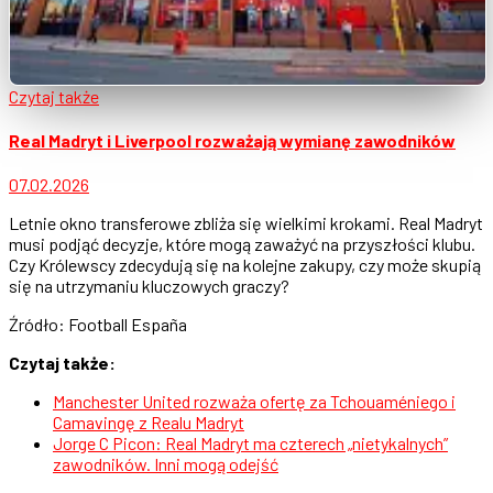
Czytaj także
Real Madryt i Liverpool rozważają wymianę zawodników
07.02.2026
Letnie okno transferowe zbliża się wielkimi krokami. Real Madryt
musi podjąć decyzje, które mogą zaważyć na przyszłości klubu.
Czy Królewscy zdecydują się na kolejne zakupy, czy może skupią
się na utrzymaniu kluczowych graczy?
Źródło: Football España
Czytaj także:
Manchester United rozważa ofertę za Tchouaméniego i
Camavingę z Realu Madryt
Jorge C Picon: Real Madryt ma czterech „nietykalnych”
zawodników. Inni mogą odejść