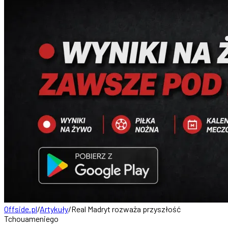
Offside.pl
/
Artykuły
/
Real Madryt rozważa przyszłość
Tchouameniego