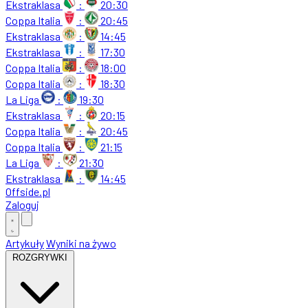
Ekstraklasa
:
20:30
Coppa Italia
:
20:45
Ekstraklasa
:
14:45
Ekstraklasa
:
17:30
Coppa Italia
:
18:00
Coppa Italia
:
18:30
La Liga
:
19:30
Ekstraklasa
:
20:15
Coppa Italia
:
20:45
Coppa Italia
:
21:15
La Liga
:
21:30
Ekstraklasa
:
14:45
Offside
.
pl
Zaloguj
Artykuły
Wyniki na żywo
ROZGRYWKI