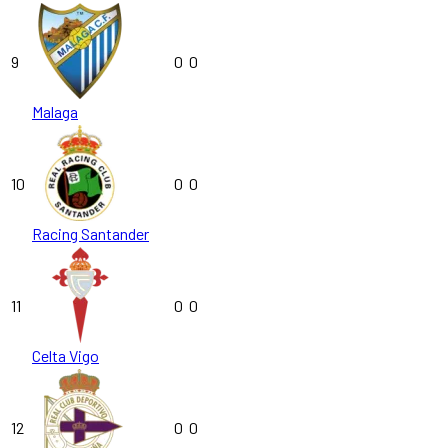
9
0
0
Malaga
10
0
0
Racing Santander
11
0
0
Celta Vigo
12
0
0