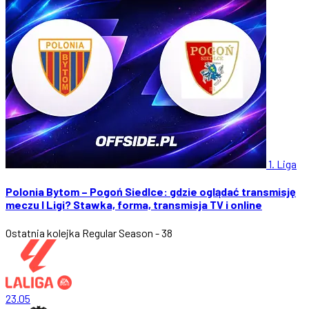
1. Liga
Polonia Bytom – Pogoń Siedlce: gdzie oglądać transmisję
meczu I Ligi? Stawka, forma, transmisja TV i online
Ostatnia kolejka
Regular Season - 38
23.05