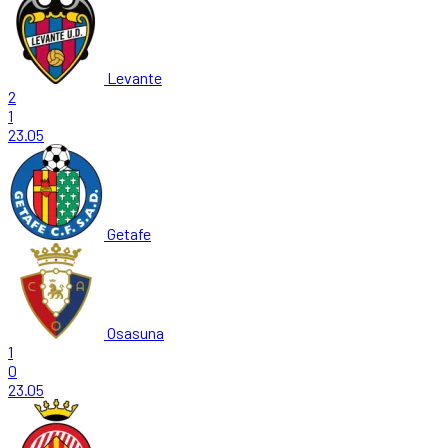
Levante
2
1
23.05
Getafe
Osasuna
1
0
23.05