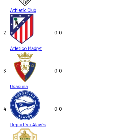
Athletic Club
2
0
0
Atletico Madryt
3
0
0
Osasuna
4
0
0
Deportivo Alavés