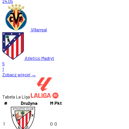
24.05
Villarreal
Atletico Madryt
5
1
Zobacz więcej →
Tabela La Liga
#
Drużyna
M
Pkt
1
0
0