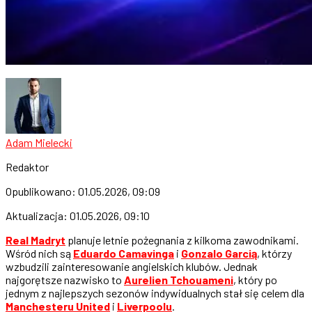
Adam Mielecki
Redaktor
Opublikowano:
01.05.2026, 09:09
Aktualizacja:
01.05.2026, 09:10
Real Madryt
planuje letnie pożegnania z kilkoma zawodnikami.
Wśród nich są
Eduardo Camavinga
i
Gonzalo Garcią
, którzy
wzbudzili zainteresowanie angielskich klubów. Jednak
najgorętsze nazwisko to
Aurelien Tchouameni
, który po
jednym z najlepszych sezonów indywidualnych stał się celem dla
Manchesteru United
i
Liverpoolu
.