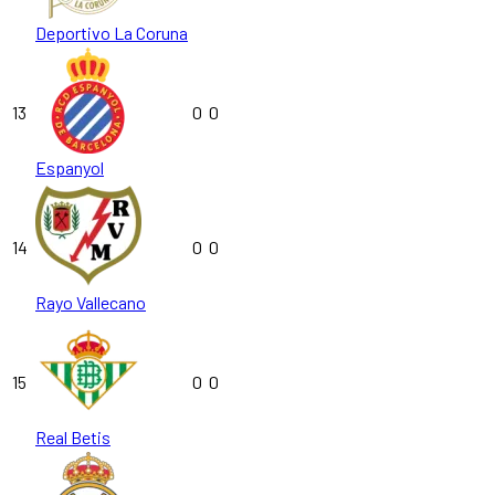
Deportivo La Coruna
13
0
0
Espanyol
14
0
0
Rayo Vallecano
15
0
0
Real Betis