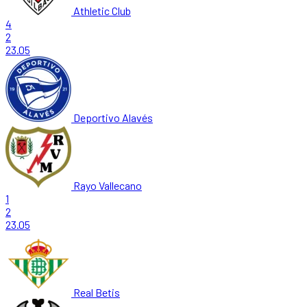
Athletic Club
4
2
23.05
Deportivo Alavés
Rayo Vallecano
1
2
23.05
Real Betis