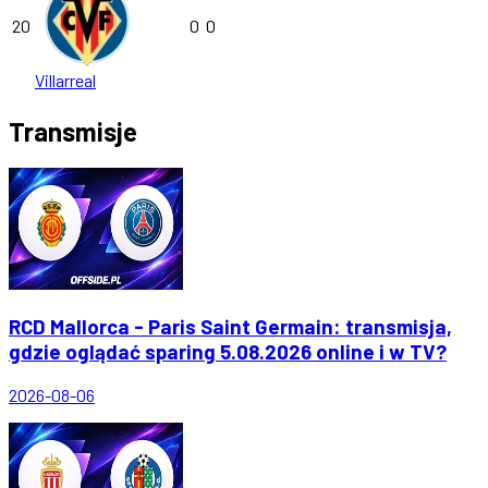
20
0
0
Villarreal
Transmisje
RCD Mallorca - Paris Saint Germain: transmisja,
gdzie oglądać sparing 5.08.2026 online i w TV?
2026-08-06