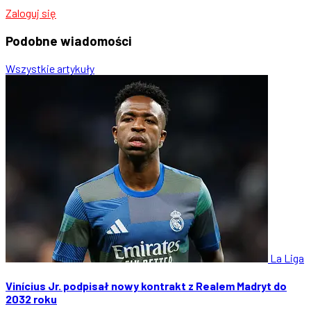
Zaloguj się
Podobne
wiadomości
Wszystkie artykuły
La Liga
Vinícius Jr. podpisał nowy kontrakt z Realem Madryt do
2032 roku