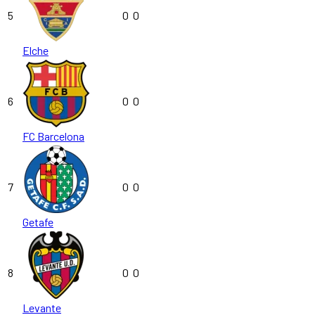
5
0
0
Elche
6
0
0
FC Barcelona
7
0
0
Getafe
8
0
0
Levante