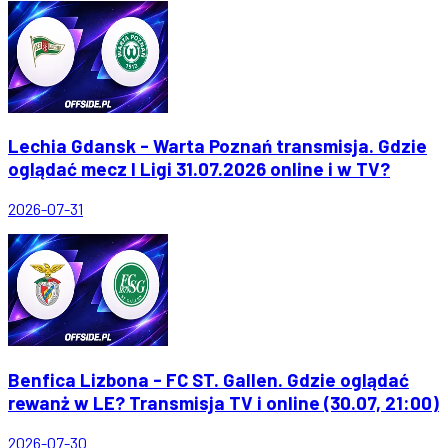
Lechia Gdansk - Warta Poznań transmisja. Gdzie
oglądać mecz I Ligi 31.07.2026 online i w TV?
2026-07-31
Benfica Lizbona - FC ST. Gallen. Gdzie oglądać
rewanż w LE? Transmisja TV i online (30.07, 21:00)
2026-07-30