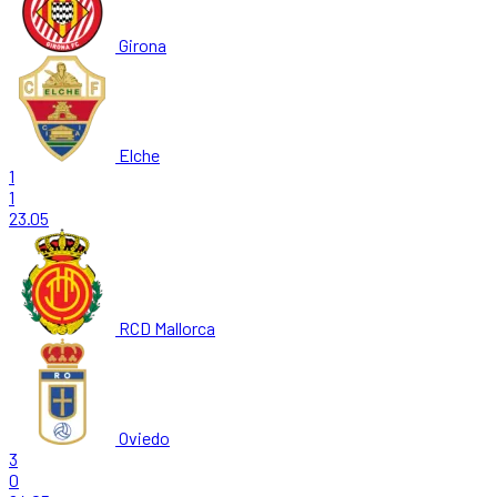
Girona
Elche
1
1
23.05
RCD Mallorca
Oviedo
3
0