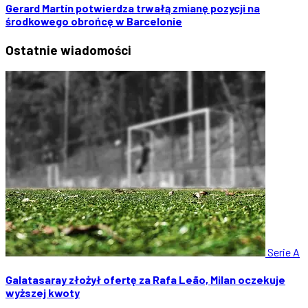
Gerard Martín potwierdza trwałą zmianę pozycji na
środkowego obrońcę w Barcelonie
Ostatnie
wiadomości
Serie A
Galatasaray złożył ofertę za Rafa Leão, Milan oczekuje
wyższej kwoty