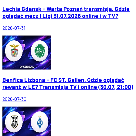
Lechia Gdansk - Warta Poznań transmisja. Gdzie
oglądać mecz I Ligi 31.07.2026 online i w TV?
2026-07-31
Benfica Lizbona - FC ST. Gallen. Gdzie oglądać
rewanż w LE? Transmisja TV i online (30.07, 21:00)
2026-07-30