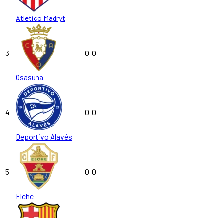
Atletico Madryt
3
0
0
Osasuna
4
0
0
Deportivo Alavés
5
0
0
Elche