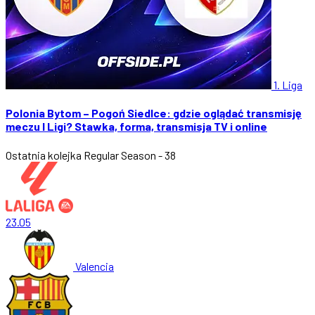
1. Liga
Polonia Bytom – Pogoń Siedlce: gdzie oglądać transmisję
meczu I Ligi? Stawka, forma, transmisja TV i online
Ostatnia kolejka
Regular Season - 38
23.05
Valencia