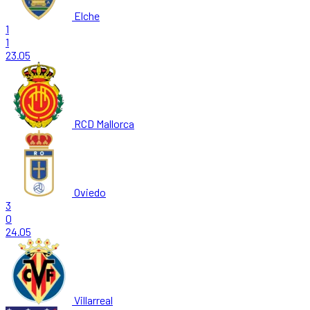
Elche
1
1
23.05
RCD Mallorca
Oviedo
3
0
24.05
Villarreal