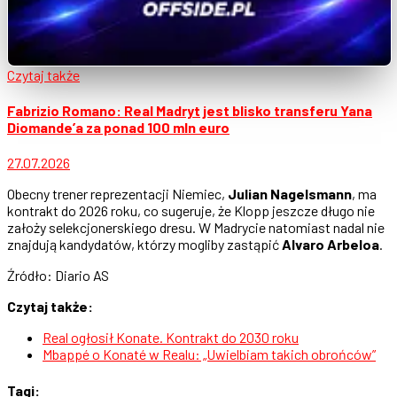
Czytaj także
Fabrizio Romano: Real Madryt jest blisko transferu Yana
Diomande’a za ponad 100 mln euro
27.07.2026
Obecny trener reprezentacji Niemiec,
Julian Nagelsmann
, ma
kontrakt do 2026 roku, co sugeruje, że Klopp jeszcze długo nie
założy selekcjonerskiego dresu. W Madrycie natomiast nadal nie
znajdują kandydatów, którzy mogliby zastąpić
Alvaro Arbeloa
.
Źródło: Diario AS
Czytaj także:
Real ogłosił Konate. Kontrakt do 2030 roku
Mbappé o Konaté w Realu: „Uwielbiam takich obrońców”
Tagi: