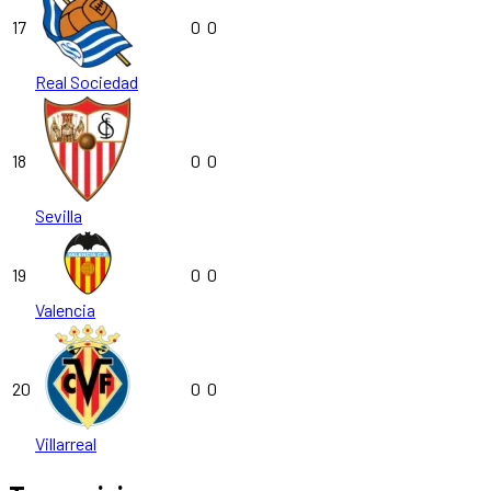
17
0
0
Real Sociedad
18
0
0
Sevilla
19
0
0
Valencia
20
0
0
Villarreal