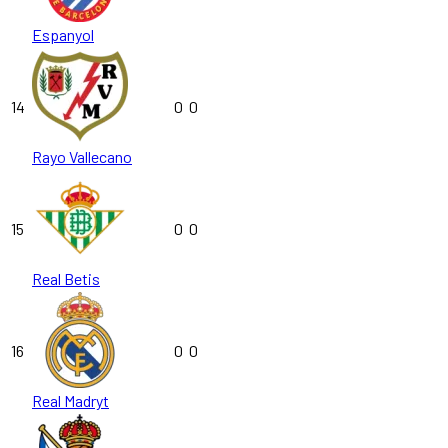
Espanyol
14
0
0
Rayo Vallecano
15
0
0
Real Betis
16
0
0
Real Madryt