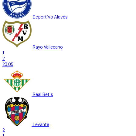
Deportivo Alavés
Rayo Vallecano
1
2
23.05
Real Betis
Levante
2
1