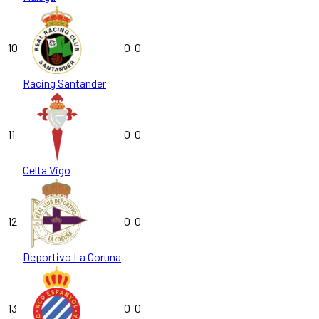
10
0
0
Racing Santander
11
0
0
Celta Vigo
12
0
0
Deportivo La Coruna
13
0
0