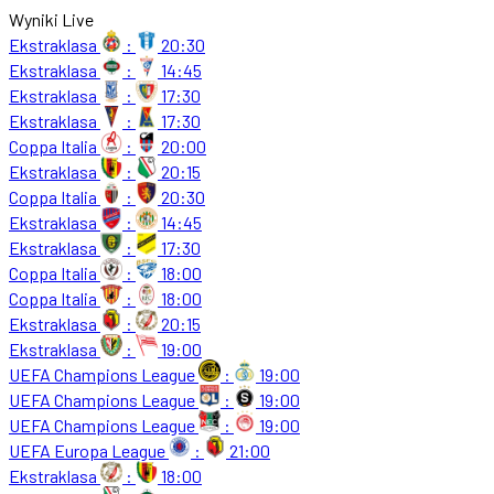
Wyniki Live
Ekstraklasa
:
20:30
Ekstraklasa
:
14:45
Ekstraklasa
:
17:30
Ekstraklasa
:
17:30
Coppa Italia
:
20:00
Ekstraklasa
:
20:15
Coppa Italia
:
20:30
Ekstraklasa
:
14:45
Ekstraklasa
:
17:30
Coppa Italia
:
18:00
Coppa Italia
:
18:00
Ekstraklasa
:
20:15
Ekstraklasa
:
19:00
UEFA Champions League
:
19:00
UEFA Champions League
:
19:00
UEFA Champions League
:
19:00
UEFA Europa League
:
21:00
Ekstraklasa
:
18:00