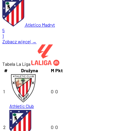
Atletico Madryt
5
1
Zobacz więcej →
Tabela La Liga
#
Drużyna
M
Pkt
1
0
0
Athletic Club
2
0
0