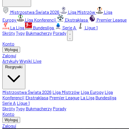
Mistrzostwa Świata 2026
Liga Mistrzów
Liga
Europy
Liga Konferencji
Ekstraklasa
Premier League
La Liga
Bundesliga
Serie A
Ligue 1
Skróty
Typy
Bukmacherzy
Porady
Konto
Wyloguj
Zaloguj
Artykuły
Wyniki Live
Rozgrywki
Mistrzostwa Świata 2026
Liga Mistrzów
Liga Europy
Liga
Konferencji
Ekstraklasa
Premier League
La Liga
Bundesliga
Serie A
Ligue 1
Skróty
Typy
Bukmacherzy
Porady
Konto
Wyloguj
Zaloguj