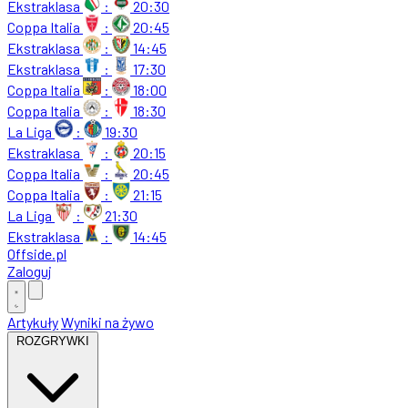
Ekstraklasa
:
20:30
Coppa Italia
:
20:45
Ekstraklasa
:
14:45
Ekstraklasa
:
17:30
Coppa Italia
:
18:00
Coppa Italia
:
18:30
La Liga
:
19:30
Ekstraklasa
:
20:15
Coppa Italia
:
20:45
Coppa Italia
:
21:15
La Liga
:
21:30
Ekstraklasa
:
14:45
Offside
.
pl
Zaloguj
Artykuły
Wyniki na żywo
ROZGRYWKI