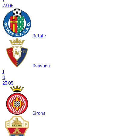
23.05
Getafe
Osasuna
1
0
23.05
Girona