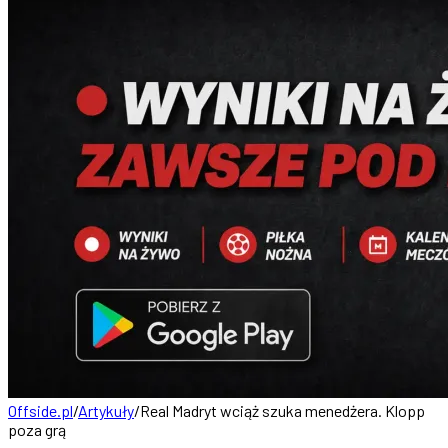
Offside.pl
/
Artykuły
/
Real Madryt wciąż szuka menedżera. Klopp
poza grą