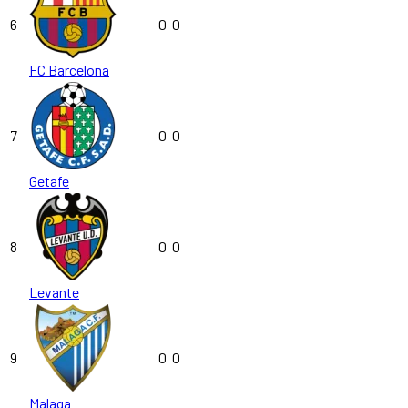
6
0
0
FC Barcelona
7
0
0
Getafe
8
0
0
Levante
9
0
0
Malaga