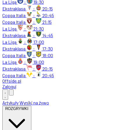
La Liga
:
19:30
Ekstraklasa
:
20:15
Coppa Italia
:
20:45
Coppa Italia
:
21:15
La Liga
:
21:30
Ekstraklasa
:
14:45
La Liga
:
17:00
Ekstraklasa
:
17:30
Coppa Italia
:
18:00
La Liga
:
19:00
Ekstraklasa
:
20:15
Coppa Italia
:
20:45
Offside
.
pl
Zaloguj
Artykuły
Wyniki na żywo
ROZGRYWKI