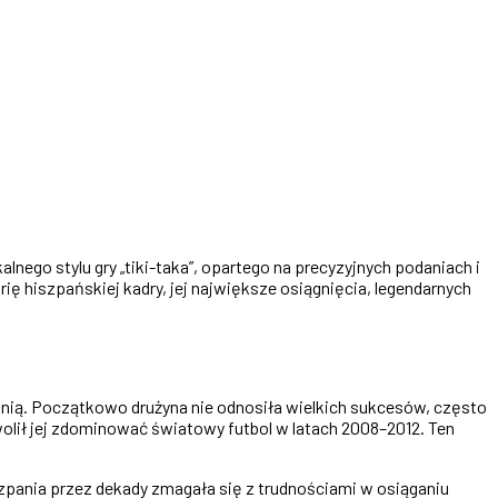
nego stylu gry „tiki-taka”, opartego na precyzyjnych podaniach i
orię hiszpańskiej kadry, jej największe osiągnięcia, legendarnych
anią. Początkowo drużyna nie odnosiła wielkich sukcesów, często
wolił jej zdominować światowy futbol w latach 2008–2012. Ten
pania przez dekady zmagała się z trudnościami w osiąganiu