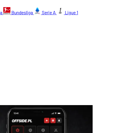
ga
Bundesliga
Serie A
Ligue 1