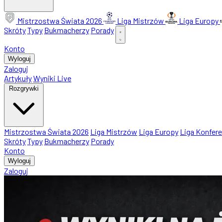
Mistrzostwa Świata 2026
Liga Mistrzów
Liga Europy
Skróty
Typy
Bukmacherzy
Porady
Konto
Wyloguj
Zaloguj
Artykuły
Wyniki Live
Rozgrywki
Mistrzostwa Świata 2026
Liga Mistrzów
Liga Europy
Liga Konfere
Skróty
Typy
Bukmacherzy
Porady
Konto
Wyloguj
Zaloguj