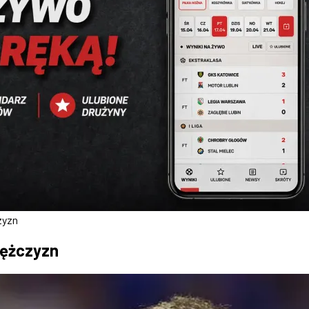
zyzn
mężczyzn