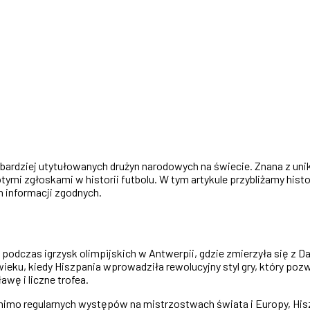
bardziej utytułowanych drużyn narodowych na świecie. Znana z unikal
łotymi zgłoskami w historii futbolu. W tym artykule przybliżamy hist
 informacji zgodnych.
odczas igrzysk olimpijskich w Antwerpii, gdzie zmierzyła się z D
ieku, kiedy Hiszpania wprowadziła rewolucyjny styl gry, który poz
awę i liczne trofea.
imo regularnych występów na mistrzostwach świata i Europy, Hisz