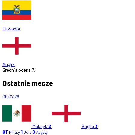
Ekwador
Anglia
Średnia ocena
7.1
Ostatnie mecze
06.07.26
Meksyk
2
Anglia
3
81'
1
0
Minuty
Gole
Asysty