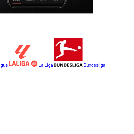
ague
La Liga
Bundesliga