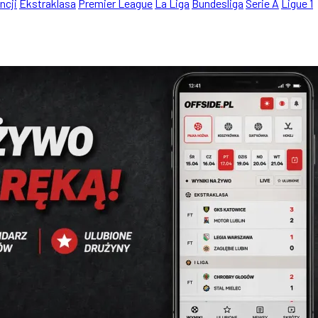
ncji
Ekstraklasa
Premier League
La Liga
Bundesliga
Serie A
Ligue 1