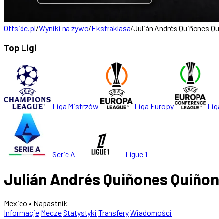
Offside.pl
/
Wyniki na żywo
/
Ekstraklasa
/
Julián Andrés Quiñones Q
Top Ligi
Liga Mistrzów
Liga Europy
Lig
Serie A
Ligue 1
Julián Andrés Quiñones Quiño
Mexico
• Napastnik
Informacje
Mecze
Statystyki
Transfery
Wiadomości