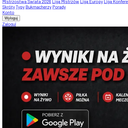
Mistrzostwa Świata 2026
Liga Mistrzów
Liga Europy
Liga Konfere
Skróty
Typy
Bukmacherzy
Porady
Konto
Wyloguj
Zaloguj