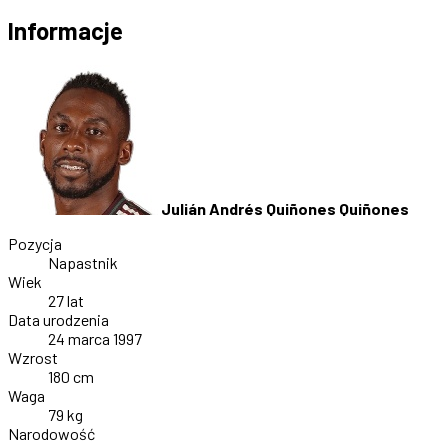
Informacje
Julián Andrés Quiñones Quiñones
Pozycja
Napastnik
Wiek
27 lat
Data urodzenia
24 marca 1997
Wzrost
180 cm
Waga
79 kg
Narodowość