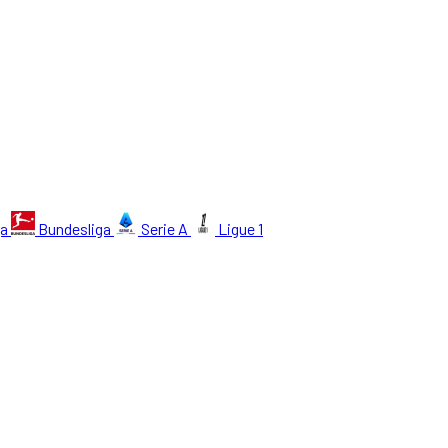
ga
Bundesliga
Serie A
Ligue 1