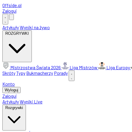
Offside
.
pl
Zaloguj
Artykuły
Wyniki na żywo
ROZGRYWKI
Mistrzostwa Świata 2026
Liga Mistrzów
Liga Europy
Skróty
Typy
Bukmacherzy
Porady
Konto
Wyloguj
Zaloguj
Artykuły
Wyniki Live
Rozgrywki