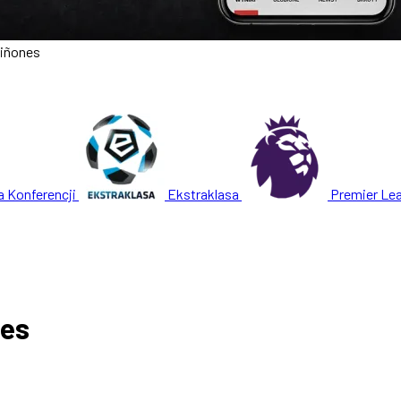
uiñones
a Konferencji
Ekstraklasa
Premier Le
nes