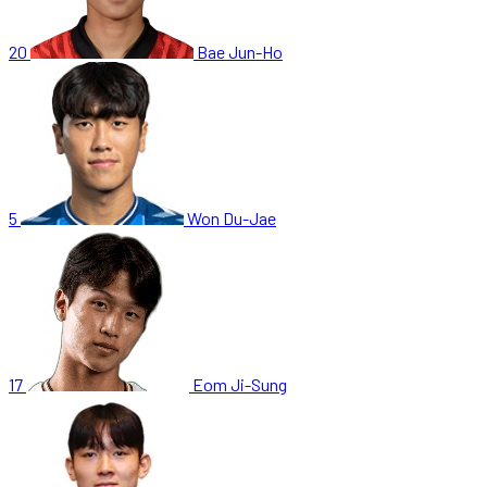
20
Bae Jun-Ho
5
Won Du-Jae
17
Eom Ji-Sung