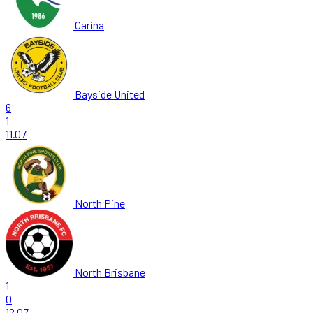
Carina
Bayside United
6
1
11.07
North Pine
North Brisbane
1
0
12.07