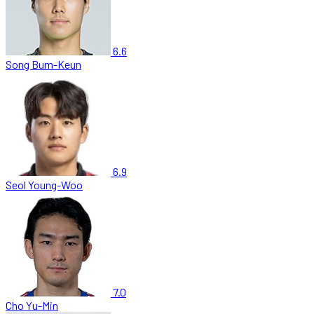
6.6
Song Bum-Keun
6.9
Seol Young-Woo
7.0
Cho Yu-Min