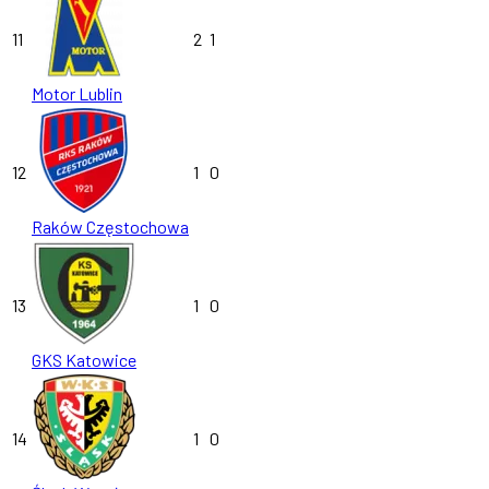
11
2
1
Motor Lublin
12
1
0
Raków Częstochowa
13
1
0
GKS Katowice
14
1
0