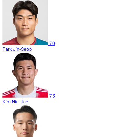
7.0
Park Jin-Seop
7.3
Kim Min-Jae