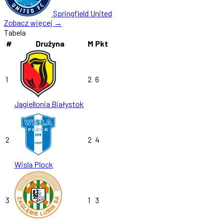
Springfield United
Zobacz więcej →
Tabela
#
Drużyna
M
Pkt
1
2
6
Jagiellonia Białystok
2
2
4
Wisla Plock
3
1
3