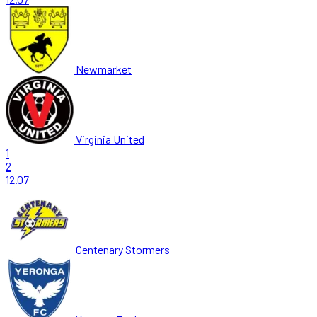
Newmarket
Virginia United
1
2
12.07
Centenary Stormers