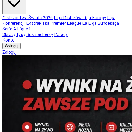
Mistrzostwa Świata 2026
Liga Mistrzów
Liga Europy
Liga
Konferencji
Ekstraklasa
Premier League
La Liga
Bundesliga
Serie A
Ligue 1
Skróty
Typy
Bukmacherzy
Porady
Konto
Wyloguj
Zaloguj