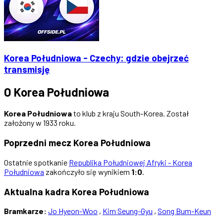
Korea Południowa - Czechy: gdzie obejrzeć
transmisję
O Korea Południowa
Korea Południowa
to klub z kraju South-Korea. Został
założony w 1933 roku.
Poprzedni mecz Korea Południowa
Ostatnie spotkanie
Republika Południowej Afryki - Korea
Południowa
zakończyło się wynikiem
1:0
.
Aktualna kadra Korea Południowa
Bramkarze:
Jo Hyeon-Woo
,
Kim Seung-Gyu
,
Song Bum-Keun