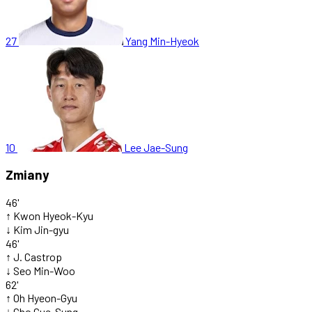
27
Yang Min-Hyeok
10
Lee Jae-Sung
Zmiany
46'
↑
Kwon Hyeok-Kyu
↓
Kim Jin-gyu
46'
↑
J. Castrop
↓
Seo Min-Woo
62'
↑
Oh Hyeon-Gyu
↓
Cho Gue-Sung