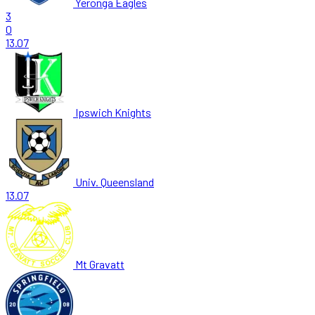
Yeronga Eagles
3
0
13.07
Ipswich Knights
Univ. Queensland
13.07
Mt Gravatt