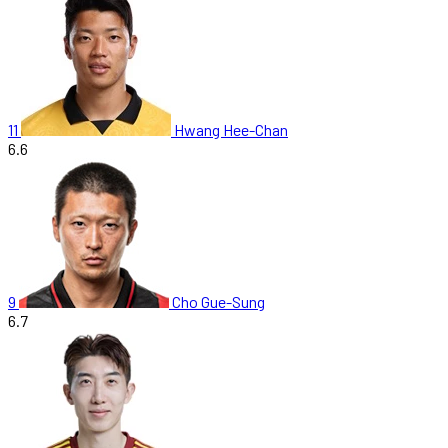
11
Hwang Hee-Chan
6.6
9
Cho Gue-Sung
6.7