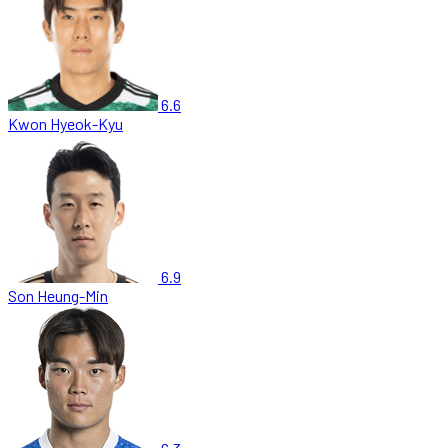
6.6
Kwon Hyeok-Kyu
6.9
Son Heung-Min