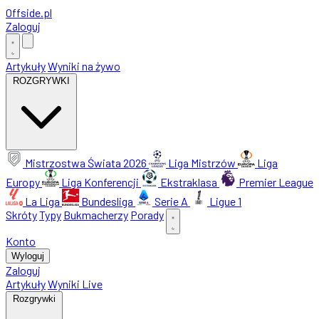
Offside
.
pl
Zaloguj
Artykuły
Wyniki na żywo
ROZGRYWKI
Mistrzostwa Świata 2026
Liga Mistrzów
Liga
Europy
Liga Konferencji
Ekstraklasa
Premier League
La Liga
Bundesliga
Serie A
Ligue 1
Skróty
Typy
Bukmacherzy
Porady
Konto
Wyloguj
Zaloguj
Artykuły
Wyniki Live
Rozgrywki