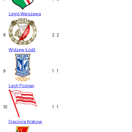
Legia Warszawa
8
2
2
Widzew Łódź
9
1
1
Lech Poznan
10
1
1
Cracovia Krakow