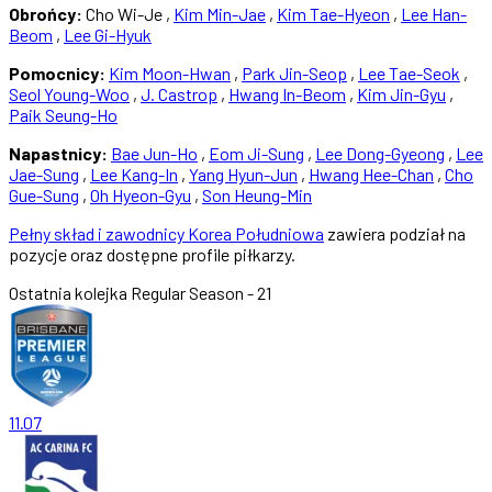
Obrońcy:
Cho Wi-Je ,
Kim Min-Jae
,
Kim Tae-Hyeon
,
Lee Han-
Beom
,
Lee Gi-Hyuk
Pomocnicy:
Kim Moon-Hwan
,
Park Jin-Seop
,
Lee Tae-Seok
,
Seol Young-Woo
,
J. Castrop
,
Hwang In-Beom
,
Kim Jin-Gyu
,
Paik Seung-Ho
Napastnicy:
Bae Jun-Ho
,
Eom Ji-Sung
,
Lee Dong-Gyeong
,
Lee
Jae-Sung
,
Lee Kang-In
,
Yang Hyun-Jun
,
Hwang Hee-Chan
,
Cho
Gue-Sung
,
Oh Hyeon-Gyu
,
Son Heung-Min
Pełny skład i zawodnicy Korea Południowa
zawiera podział na
pozycje oraz dostępne profile piłkarzy.
Ostatnia kolejka
Regular Season - 21
11.07