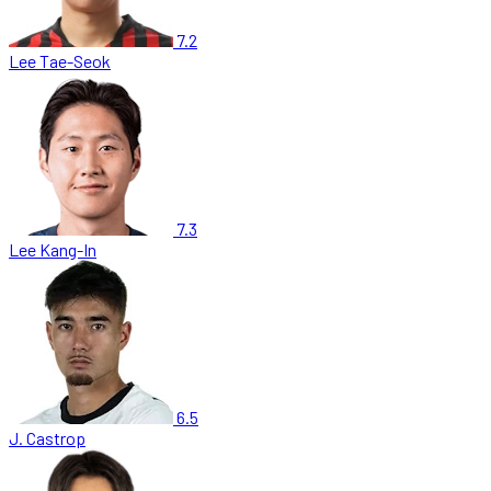
7.2
Lee Tae-Seok
7.3
Lee Kang-In
6.5
J. Castrop