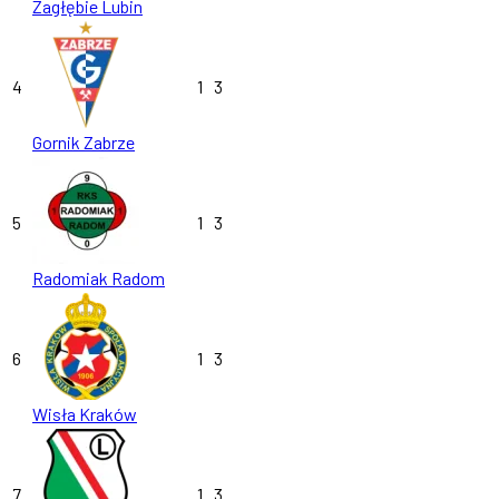
Zagłębie Lubin
4
1
3
Gornik Zabrze
5
1
3
Radomiak Radom
6
1
3
Wisła Kraków
7
1
3