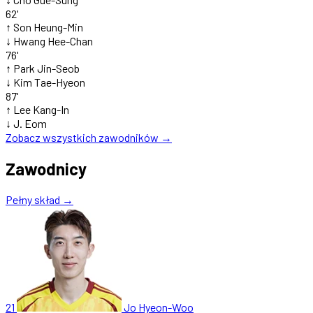
62'
↑
Son Heung-Min
↓
Hwang Hee-Chan
76'
↑
Park Jin-Seob
↓
Kim Tae-Hyeon
87'
↑
Lee Kang-In
↓
J. Eom
Zobacz wszystkich zawodników →
Zawodnicy
Pełny skład →
21
Jo Hyeon-Woo