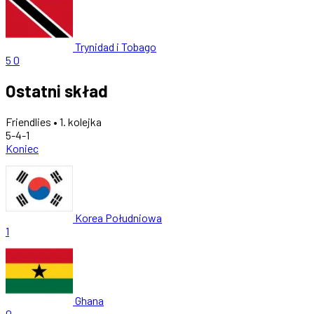
Trynidad i Tobago
5
0
Ostatni skład
Friendlies • 1. kolejka
5-4-1
Koniec
Korea Południowa
1
Ghana
0