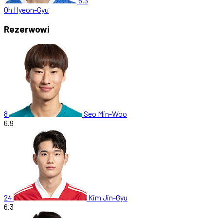
6.3
Oh Hyeon-Gyu
Rezerwowi
8
Seo Min-Woo
6.9
24
Kim Jin-Gyu
6.3