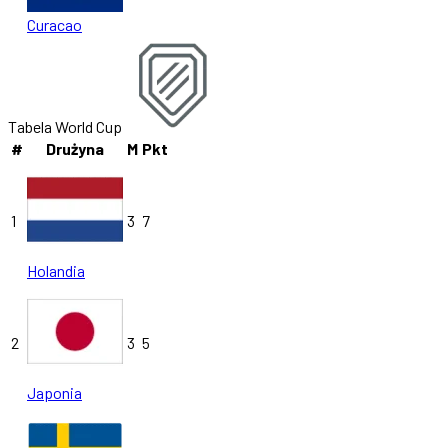
Curacao
Tabela World Cup
#
Drużyna
M
Pkt
1
3
7
Holandia
2
3
5
Japonia