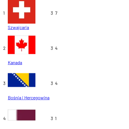
1
3
7
Szwajcaria
2
3
4
Kanada
3
3
4
Bośnia i Hercegowina
4
3
1