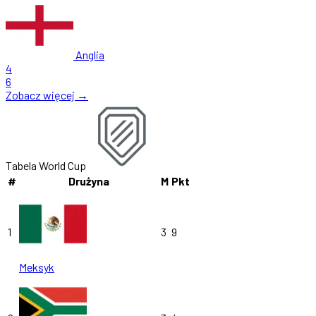
Anglia
4
6
Zobacz więcej →
Tabela World Cup
#
Drużyna
M
Pkt
1
3
9
Meksyk