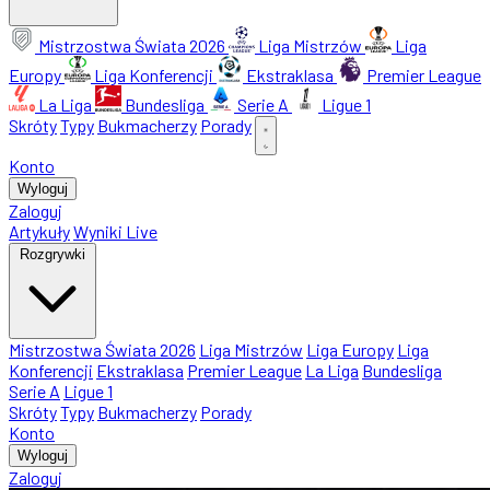
Mistrzostwa Świata 2026
Liga Mistrzów
Liga
Europy
Liga Konferencji
Ekstraklasa
Premier League
La Liga
Bundesliga
Serie A
Ligue 1
Skróty
Typy
Bukmacherzy
Porady
Konto
Wyloguj
Zaloguj
Artykuły
Wyniki Live
Rozgrywki
Mistrzostwa Świata 2026
Liga Mistrzów
Liga Europy
Liga
Konferencji
Ekstraklasa
Premier League
La Liga
Bundesliga
Serie A
Ligue 1
Skróty
Typy
Bukmacherzy
Porady
Konto
Wyloguj
Zaloguj