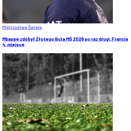
Mistrzostwa Świata
Mbappé zdobył Złotego Buta MŚ 2026 po raz drugi. Francja
4. miejsce