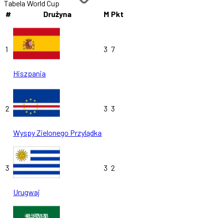
Tabela World Cup
#
Drużyna
M
Pkt
1
3
7
Hiszpania
2
3
3
Wyspy Zielonego Przylądka
3
3
2
Urugwaj