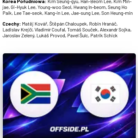
Korea Południowa:
Kim Seung-gyu, Han-Beom Lee, Kim Min-
jae, Gi-Hyuk Lee, Young-woo Seol, Hwang In-beom, Seung Ho
Paik, Lee Tae-seok, Kang-in Lee, Jae-sung Lee, Son Heung-min
Czechy:
Matěj Kovář, Štěpán Chaloupek, Robin Hranáč,
Ladislav Krejčí, Vladimír Coufal, Tomáš Souček, Alexandr Sojka,
Jaroslav Zelený, Lukáš Provod, Pavel Šulc, Patrik Schick