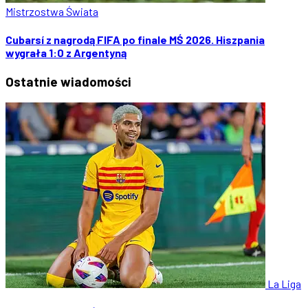
Mistrzostwa Świata
Cubarsí z nagrodą FIFA po finale MŚ 2026. Hiszpania
wygrała 1:0 z Argentyną
Ostatnie
wiadomości
La Liga