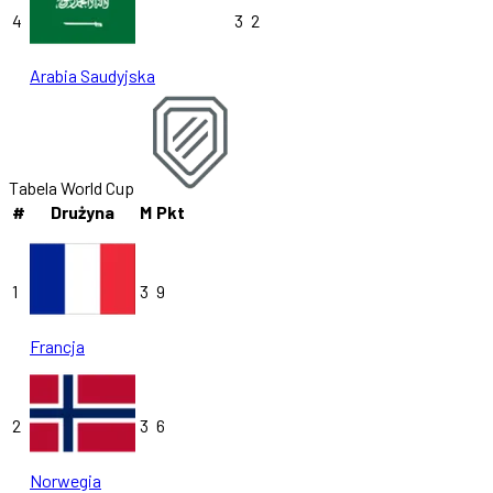
4
3
2
Arabia Saudyjska
Tabela World Cup
#
Drużyna
M
Pkt
1
3
9
Francja
2
3
6
Norwegia