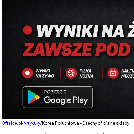
Offside.pl
/
Artykuły
/
Korea Południowa - Czechy oficjalne składy