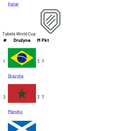
Katar
Tabela World Cup
#
Drużyna
M
Pkt
1
3
7
Brazylia
2
3
7
Maroko