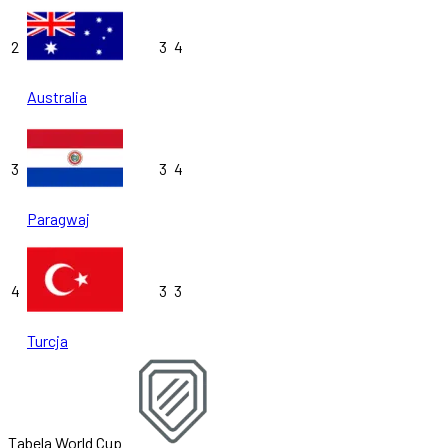
2
3
4
Australia
3
3
4
Paragwaj
4
3
3
Turcja
Tabela World Cup