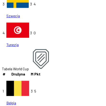
3
3
4
Szwecja
4
3
0
Tunezja
Tabela World Cup
#
Drużyna
M
Pkt
1
3
5
Belgia