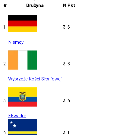
#
Drużyna
M
Pkt
1
3
6
Niemcy
2
3
6
Wybrzeże Kości Słoniowej
3
3
4
Ekwador
4
3
1