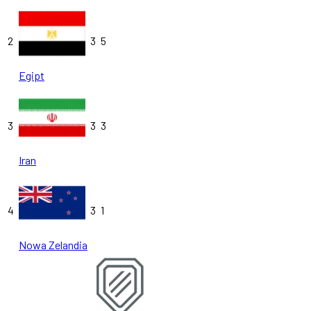
2
3
5
Egipt
3
3
3
Iran
4
3
1
Nowa Zelandia