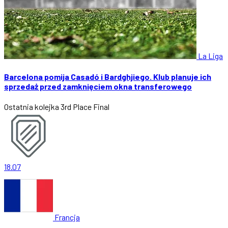
La Liga
Barcelona pomija Casadó i Bardghjiego. Klub planuje ich
sprzedaż przed zamknięciem okna transferowego
Ostatnia kolejka
3rd Place Final
18.07
Francja