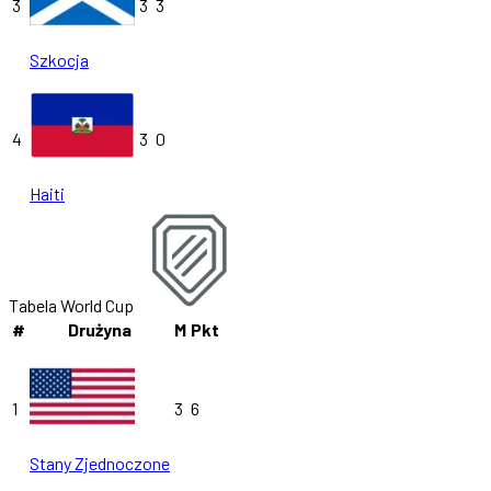
3
3
3
Szkocja
4
3
0
Haiti
Tabela World Cup
#
Drużyna
M
Pkt
1
3
6
Stany Zjednoczone