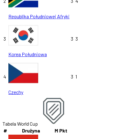
2
3
4
Republika Południowej Afryki
3
3
3
Korea Południowa
4
3
1
Czechy
Tabela World Cup
#
Drużyna
M
Pkt