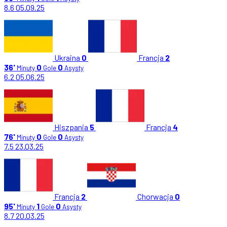
8.6
05.09.25
Ukraina
0
Francja
2
36'
0
0
Minuty
Gole
Asysty
6.2
05.06.25
Hiszpania
5
Francja
4
76'
0
0
Minuty
Gole
Asysty
7.5
23.03.25
Francja
2
Chorwacja
0
95'
1
0
Minuty
Gole
Asysty
8.7
20.03.25