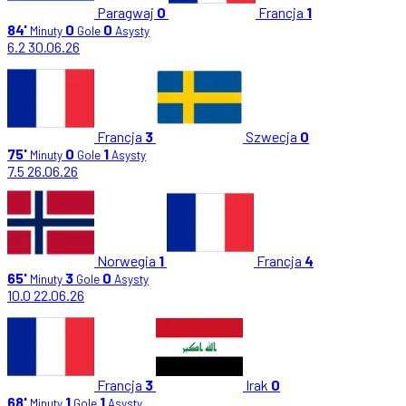
Paragwaj
0
Francja
1
84'
0
0
Minuty
Gole
Asysty
6.2
30.06.26
Francja
3
Szwecja
0
75'
0
1
Minuty
Gole
Asysty
7.5
26.06.26
Norwegia
1
Francja
4
65'
3
0
Minuty
Gole
Asysty
10.0
22.06.26
Francja
3
Irak
0
68'
1
1
Minuty
Gole
Asysty