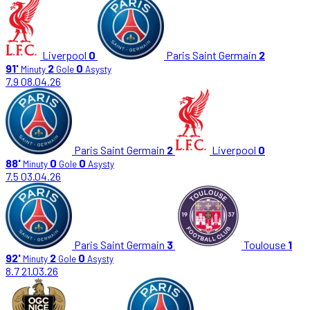
Liverpool
0
Paris Saint Germain
2
91'
2
0
Minuty
Gole
Asysty
7.9
08.04.26
Paris Saint Germain
2
Liverpool
0
88'
0
0
Minuty
Gole
Asysty
7.5
03.04.26
Paris Saint Germain
3
Toulouse
1
92'
2
0
Minuty
Gole
Asysty
8.7
21.03.26