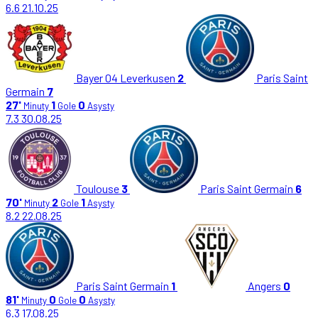
6.6
21.10.25
Bayer 04 Leverkusen
2
Paris Saint
Germain
7
27'
1
0
Minuty
Gole
Asysty
7.3
30.08.25
Toulouse
3
Paris Saint Germain
6
70'
2
1
Minuty
Gole
Asysty
8.2
22.08.25
Paris Saint Germain
1
Angers
0
81'
0
0
Minuty
Gole
Asysty
6.3
17.08.25