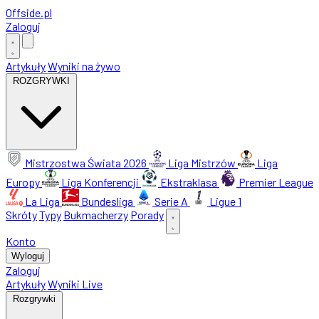
Offside
.
pl
Zaloguj
Artykuły
Wyniki na żywo
ROZGRYWKI
Mistrzostwa Świata 2026
Liga Mistrzów
Liga
Europy
Liga Konferencji
Ekstraklasa
Premier League
La Liga
Bundesliga
Serie A
Ligue 1
Skróty
Typy
Bukmacherzy
Porady
Konto
Wyloguj
Zaloguj
Artykuły
Wyniki Live
Rozgrywki