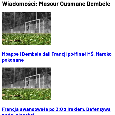
Wiadomości: Masour Ousmane Dembélé
Mbappe i Dembele dali Francji półfinał MŚ. Maroko
pokonane
Francja awansowała po 3:0 z Irakiem. Defensywa
nadal niepokoi