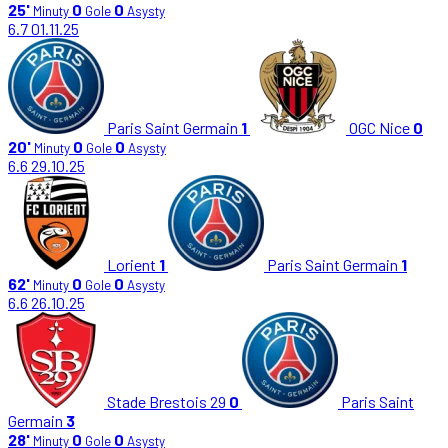
25'
0
0
Minuty
Gole
Asysty
6.7
01.11.25
Paris Saint Germain
1
OGC Nice
0
20'
0
0
Minuty
Gole
Asysty
6.6
29.10.25
Lorient
1
Paris Saint Germain
1
62'
0
0
Minuty
Gole
Asysty
6.6
26.10.25
Stade Brestois 29
0
Paris Saint
Germain
3
28'
0
0
Minuty
Gole
Asysty