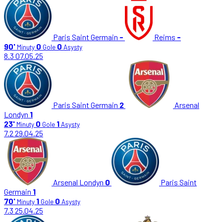
Paris Saint Germain
-
Reims
-
90'
0
0
Minuty
Gole
Asysty
8.3
07.05.25
Paris Saint Germain
2
Arsenal
Londyn
1
23'
0
1
Minuty
Gole
Asysty
7.2
29.04.25
Arsenal Londyn
0
Paris Saint
Germain
1
70'
1
0
Minuty
Gole
Asysty
7.3
25.04.25