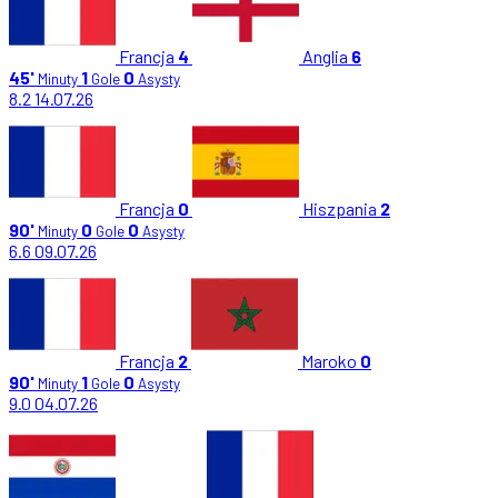
Francja
4
Anglia
6
45'
1
0
Minuty
Gole
Asysty
8.2
14.07.26
Francja
0
Hiszpania
2
90'
0
0
Minuty
Gole
Asysty
6.6
09.07.26
Francja
2
Maroko
0
90'
1
0
Minuty
Gole
Asysty
9.0
04.07.26