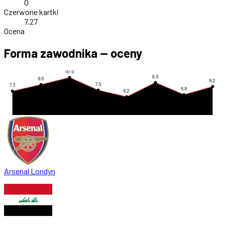
0
Czerwone kartki
7.27
Ocena
Forma zawodnika — oceny
10.0
9.0
8.6
8.2
7.5
7.3
6.6
6.2
Arsenal Londyn