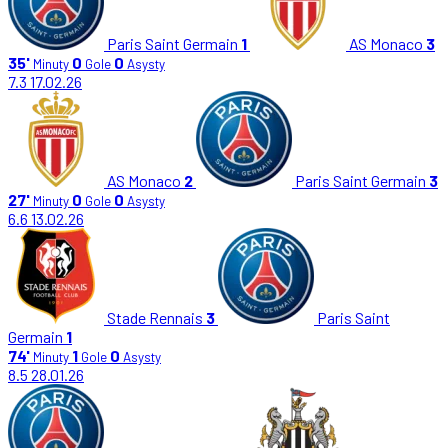
Paris Saint Germain
1
AS Monaco
3
35'
0
0
Minuty
Gole
Asysty
7.3
17.02.26
AS Monaco
2
Paris Saint Germain
3
27'
0
0
Minuty
Gole
Asysty
6.6
13.02.26
Stade Rennais
3
Paris Saint
Germain
1
74'
1
0
Minuty
Gole
Asysty
8.5
28.01.26