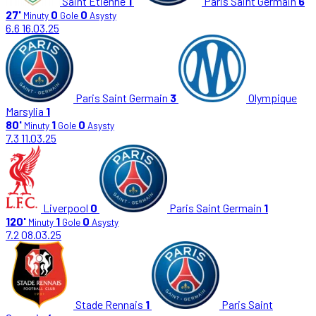
Saint Etienne
1
Paris Saint Germain
6
27'
0
0
Minuty
Gole
Asysty
6.6
16.03.25
Paris Saint Germain
3
Olympique
Marsylia
1
80'
1
0
Minuty
Gole
Asysty
7.3
11.03.25
Liverpool
0
Paris Saint Germain
1
120'
1
0
Minuty
Gole
Asysty
7.2
08.03.25
Stade Rennais
1
Paris Saint