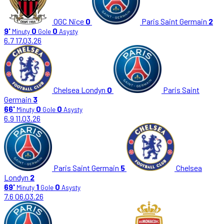
OGC Nice
0
Paris Saint Germain
2
9'
0
0
Minuty
Gole
Asysty
6.7
17.03.26
Chelsea Londyn
0
Paris Saint
Germain
3
66'
0
0
Minuty
Gole
Asysty
6.9
11.03.26
Paris Saint Germain
5
Chelsea
Londyn
2
69'
1
0
Minuty
Gole
Asysty
7.6
06.03.26