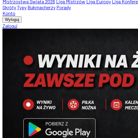
Mistrzostwa Świata 2026
Liga Mistrzów
Liga Europy
Liga Konfere
Skróty
Typy
Bukmacherzy
Porady
Konto
Wyloguj
Zaloguj