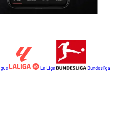
ague
La Liga
Bundesliga