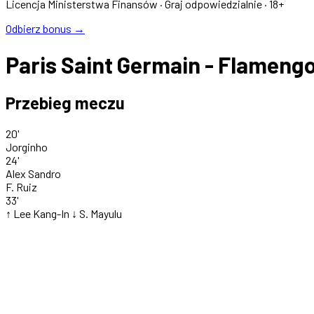
Licencja Ministerstwa Finansów · Graj odpowiedzialnie · 18+
Odbierz bonus →
Paris Saint Germain - Flamengo
Przebieg meczu
20'
Jorginho
24'
Alex Sandro
F. Ruiz
33'
↑ Lee Kang-In
↓ S. Mayulu