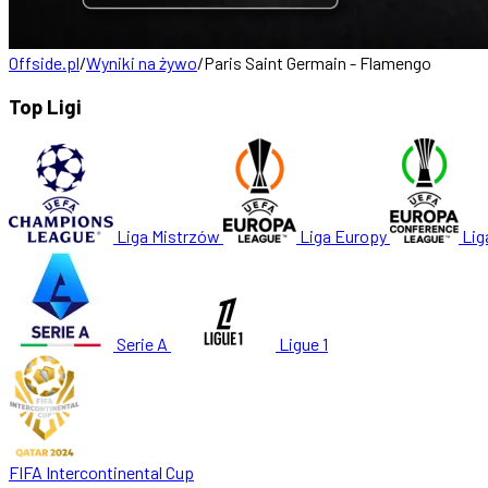
Offside.pl
/
Wyniki na żywo
/
Paris Saint Germain - Flamengo
Top Ligi
Liga Mistrzów
Liga Europy
Lig
Serie A
Ligue 1
FIFA Intercontinental Cup