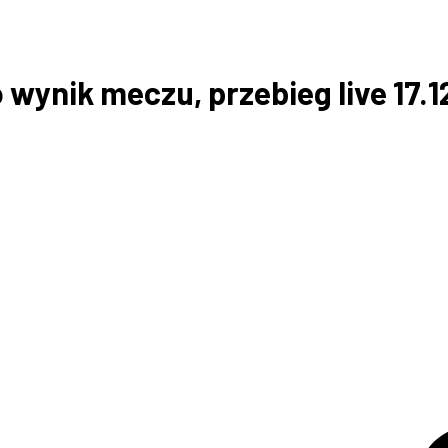
 wynik meczu, przebieg live 17.