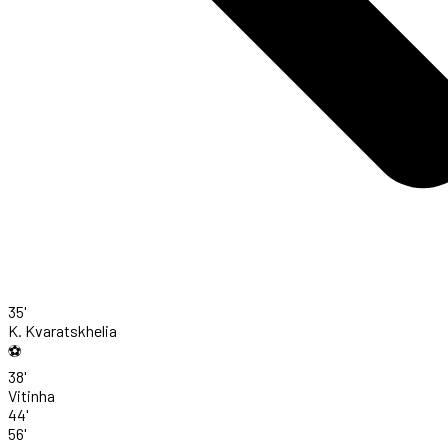
35'
K. Kvaratskhelia
⚽
38'
Vitinha
44'
56'