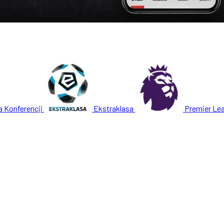
a Konferencji
Ekstraklasa
Premier Le