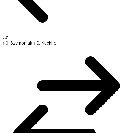
73'
↑ O. Szymoniak
↓ G. Kuchko