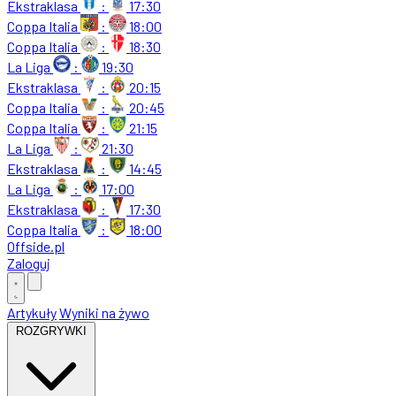
Ekstraklasa
:
17:30
Coppa Italia
:
18:00
Coppa Italia
:
18:30
La Liga
:
19:30
Ekstraklasa
:
20:15
Coppa Italia
:
20:45
Coppa Italia
:
21:15
La Liga
:
21:30
Ekstraklasa
:
14:45
La Liga
:
17:00
Ekstraklasa
:
17:30
Coppa Italia
:
18:00
Offside
.
pl
Zaloguj
Artykuły
Wyniki na żywo
ROZGRYWKI