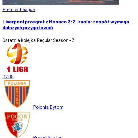
Premier League
Liverpool przegrał z Monaco 3:2. Iraola: zespół wymaga
dalszych przygotowań
Ostatnia kolejka
Regular Season - 3
07.08
Polonia Bytom
Pogoń Siedlce