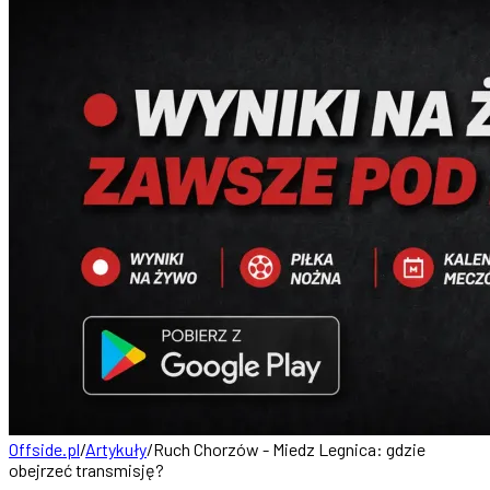
Offside.pl
/
Artykuły
/
Ruch Chorzów - Miedz Legnica: gdzie
obejrzeć transmisję?