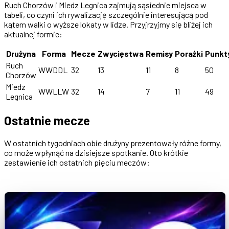
Ruch Chorzów i Miedz Legnica zajmują sąsiednie miejsca w
tabeli, co czyni ich rywalizację szczególnie interesującą pod
kątem walki o wyższe lokaty w lidze. Przyjrzyjmy się bliżej ich
aktualnej formie:
Drużyna
Forma
Mecze
Zwycięstwa
Remisy
Porażki
Punkt
Ruch
WWDDL
32
13
11
8
50
Chorzów
Miedz
WWLLW
32
14
7
11
49
Legnica
Ostatnie mecze
W ostatnich tygodniach obie drużyny prezentowały różne formy,
co może wpłynąć na dzisiejsze spotkanie. Oto krótkie
zestawienie ich ostatnich pięciu meczów: