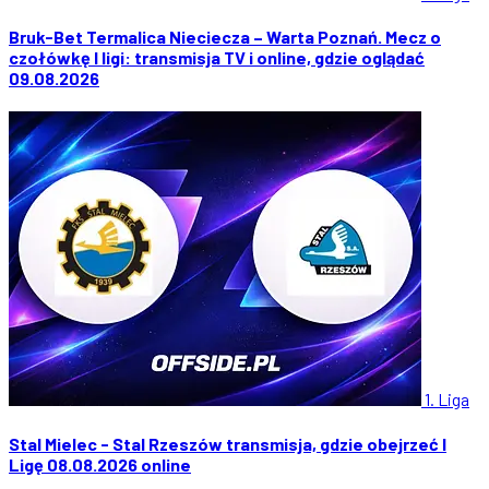
Bruk-Bet Termalica Nieciecza – Warta Poznań. Mecz o
czołówkę I ligi: transmisja TV i online, gdzie oglądać
09.08.2026
1. Liga
Stal Mielec - Stal Rzeszów transmisja, gdzie obejrzeć I
Ligę 08.08.2026 online