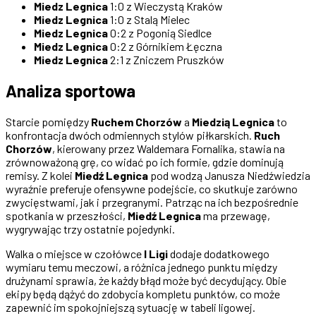
Miedz Legnica
1:0 z Wieczystą Kraków
Miedz Legnica
1:0 z Stalą Mielec
Miedz Legnica
0:2 z Pogonią Siedlce
Miedz Legnica
0:2 z Górnikiem Łęczna
Miedz Legnica
2:1 z Zniczem Pruszków
Analiza sportowa
Starcie pomiędzy
Ruchem Chorzów
a
Miedzią Legnica
to
konfrontacja dwóch odmiennych stylów piłkarskich.
Ruch
Chorzów
, kierowany przez Waldemara Fornalika, stawia na
zrównoważoną grę, co widać po ich formie, gdzie dominują
remisy. Z kolei
Miedź Legnica
pod wodzą Janusza Niedźwiedzia
wyraźnie preferuje ofensywne podejście, co skutkuje zarówno
zwycięstwami, jak i przegranymi. Patrząc na ich bezpośrednie
spotkania w przeszłości,
Miedź Legnica
ma przewagę,
wygrywając trzy ostatnie pojedynki.
Walka o miejsce w czołówce
I Ligi
dodaje dodatkowego
wymiaru temu meczowi, a różnica jednego punktu między
drużynami sprawia, że każdy błąd może być decydujący. Obie
ekipy będą dążyć do zdobycia kompletu punktów, co może
zapewnić im spokojniejszą sytuację w tabeli ligowej.