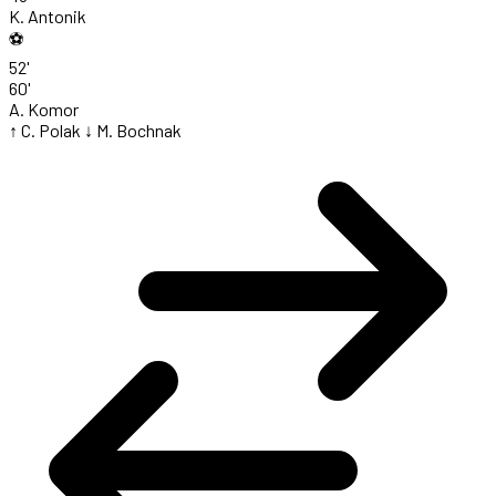
K. Antonik
⚽
52'
60'
A. Komor
↑ C. Polak
↓ M. Bochnak