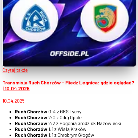
Czytaj także
Transmisja Ruch Chorzów - Miedz Legnica: gdzie oglądać?
| 10.04.2025
10.04.2025
Ruch Chorzów
0:4 z GKS Tychy
Ruch Chorzów
2:0 z Odrą Opole
Ruch Chorzów
2:2 z Pogonią Grodzisk Mazowiecki
Ruch Chorzów
1:1 z Wisłą Kraków
Ruch Chorzów
1:1 z Chrobrym Głogów