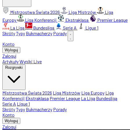
Mistrzostwa Świata 2026
Liga Mistrzów
Liga
Europy
Liga Konferencji
Ekstraklasa
Premier League
La Liga
Bundesliga
Serie A
Ligue 1
Skróty
Typy
Bukmacherzy
Porady
Konto
Wyloguj
Zaloguj
Artykuły
Wyniki Live
Rozgrywki
Mistrzostwa Świata 2026
Liga Mistrzów
Liga Europy
Liga
Konferencji
Ekstraklasa
Premier League
La Liga
Bundesliga
Serie A
Ligue 1
Skróty
Typy
Bukmacherzy
Porady
Konto
Wyloguj
Zaloguj