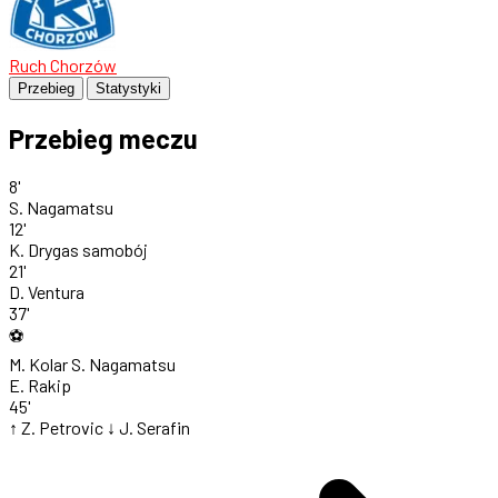
Ruch Chorzów
Przebieg
Statystyki
Przebieg meczu
8'
S. Nagamatsu
12'
K. Drygas
samobój
21'
D. Ventura
37'
⚽
M. Kolar
S. Nagamatsu
E. Rakip
45'
↑ Z. Petrovic
↓ J. Serafin