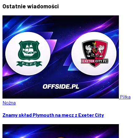
Ostatnie
wiadomości
Piłka
Nożna
Znamy skład Plymouth na mecz z Exeter City