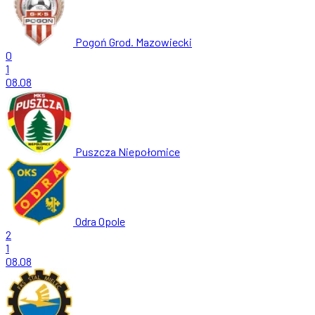
Pogoń Grod. Mazowiecki
0
1
08.08
Puszcza Niepołomice
Odra Opole
2
1
08.08