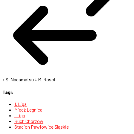
↑ S. Nagamatsu
↓ M. Rosol
Tagi:
1. Liga
Miedź Legnica
I Liga
Ruch Chorzów
Stadion Pawłowice Śląskie