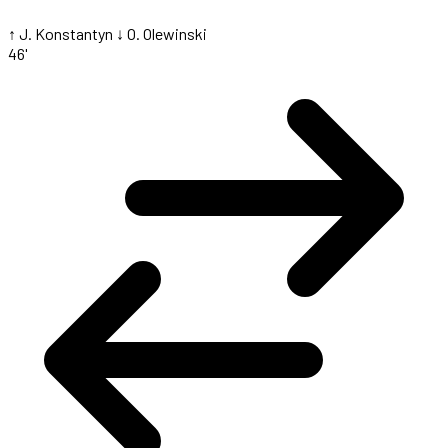
↑ J. Konstantyn
↓ O. Olewinski
46'