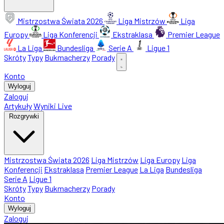
Mistrzostwa Świata 2026
Liga Mistrzów
Liga
Europy
Liga Konferencji
Ekstraklasa
Premier League
La Liga
Bundesliga
Serie A
Ligue 1
Skróty
Typy
Bukmacherzy
Porady
Konto
Wyloguj
Zaloguj
Artykuły
Wyniki Live
Rozgrywki
Mistrzostwa Świata 2026
Liga Mistrzów
Liga Europy
Liga
Konferencji
Ekstraklasa
Premier League
La Liga
Bundesliga
Serie A
Ligue 1
Skróty
Typy
Bukmacherzy
Porady
Konto
Wyloguj
Zaloguj