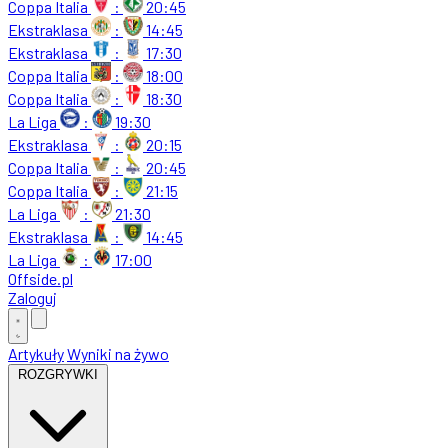
Coppa Italia
:
20:45
Ekstraklasa
:
14:45
Ekstraklasa
:
17:30
Coppa Italia
:
18:00
Coppa Italia
:
18:30
La Liga
:
19:30
Ekstraklasa
:
20:15
Coppa Italia
:
20:45
Coppa Italia
:
21:15
La Liga
:
21:30
Ekstraklasa
:
14:45
La Liga
:
17:00
Offside
.
pl
Zaloguj
Artykuły
Wyniki na żywo
ROZGRYWKI