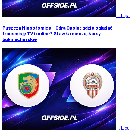
1. Liga
Puszcza Niepołomice - Odra Opole: gdzie oglądać
transmisję TV i online? Stawka meczu, kursy
bukmacherskie
1. Liga