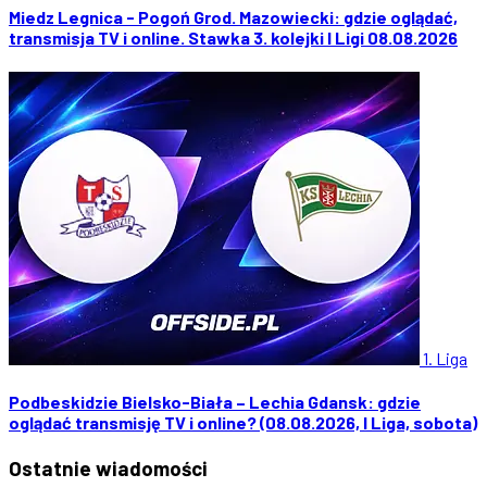
Miedz Legnica - Pogoń Grod. Mazowiecki: gdzie oglądać,
transmisja TV i online. Stawka 3. kolejki I Ligi 08.08.2026
1. Liga
Podbeskidzie Bielsko-Biała – Lechia Gdansk: gdzie
oglądać transmisję TV i online? (08.08.2026, I Liga, sobota)
Ostatnie
wiadomości