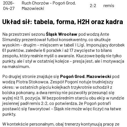
2026-
Ruch Chorzów - Pogoń Grod.
2:2
remis
04-27
Mazowiecki
Układ sił: tabela, forma, H2H oraz kadra
Na przestrzeni sezonu
Śląsk Wrocław
pod wodzą Ante
Simundzy prezentował futbol konsekwentny, co skutkuje
wysokim – drugim – miejscem w tabeli I Ligi. Imponujący dorobek
61 punktów, zaledwie 6 porażek i aż 17 zwycięstw to bilans
zespołu, który realnie myśli o awansie. Kluczowe będą nie tylko
punkty, ale i styl w ostatniej kolejce – presja jest, ale i motywacja
na maksimum.
Po drugiej stronie znajduje się
Pogoń Grod. Mazowiecki
pod
wodzą Piotra Stokowca. Zespół Pogoni notuje trudniejszy
okres: w ostatnich pięciu kolejkach trzykrotnie schodził z
boiska pokonany, a dwa remisy nie pozwoliły przesunąć się
wyżej niż 11. pozycja. W bezpośrednim starciu obu ekip w rundzie
jesiennej padł remis 2:2, co potwierdza, że Pogoń potrafi
postawić się faworytowi – Śląsk nie może więc liczyć na łatwe
punkty.
W kontekście personalnym, obaj trenerzy kontynuują pracę ze