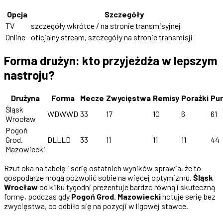
Opcja
Szczegóły
TV
szczegóły wkrótce / na stronie transmisyjnej
Online
oficjalny stream, szczegóły na stronie transmisji
Forma drużyn: kto przyjeżdża w lepszym
nastroju?
Drużyna
Forma
Mecze
Zwycięstwa
Remisy
Porażki
Pu
Śląsk
WDWWD
33
17
10
6
61
Wrocław
Pogoń
Grod.
DLLLD
33
11
11
11
44
Mazowiecki
Rzut oka na tabelę i serię ostatnich wyników sprawia, że to
gospodarze mogą pozwolić sobie na więcej optymizmu.
Śląsk
Wrocław
od kilku tygodni prezentuje bardzo równą i skuteczną
formę, podczas gdy
Pogoń Grod. Mazowiecki
notuje serię bez
zwycięstwa, co odbiło się na pozycji w ligowej stawce.