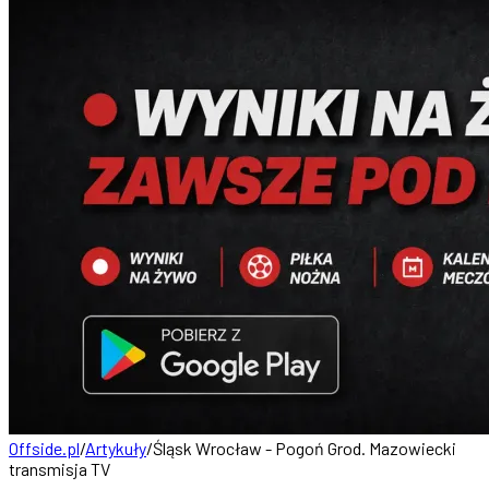
Offside.pl
/
Artykuły
/
Śląsk Wrocław - Pogoń Grod. Mazowiecki
transmisja TV