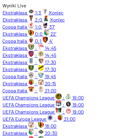
Wyniki Live
Ekstraklasa
1:3
Koniec
Ekstraklasa
2:0
Koniec
Coppa Italia
1:0
37'
Ekstraklasa
0:0
22'
Coppa Italia
0:1
4'
Ekstraklasa
:
14:45
Ekstraklasa
:
14:45
Ekstraklasa
:
17:30
Ekstraklasa
:
17:30
Coppa Italia
:
19:45
Ekstraklasa
:
20:15
Coppa Italia
:
21:00
UEFA Champions League
:
19:00
UEFA Champions League
:
19:00
UEFA Champions League
:
19:00
UEFA Europa League
:
21:00
Ekstraklasa
:
18:00
Ekstraklasa
:
20:30