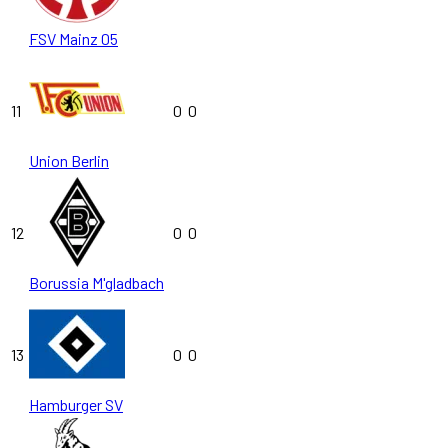
FSV Mainz 05
11
0
0
Union Berlin
12
0
0
Borussia M'gladbach
13
0
0
Hamburger SV