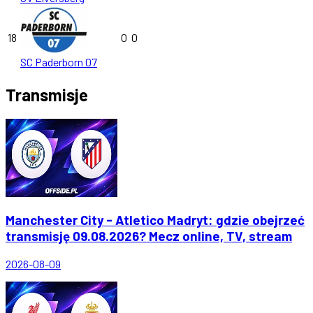
18
0
0
SC Paderborn 07
Transmisje
Manchester City - Atletico Madryt: gdzie obejrzeć
transmisję 09.08.2026? Mecz online, TV, stream
2026-08-09