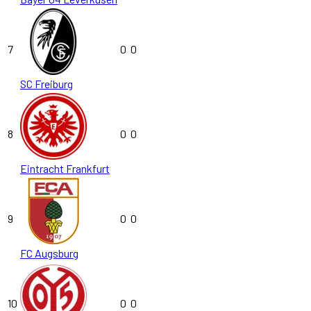
7
0
0
SC Freiburg
8
0
0
Eintracht Frankfurt
9
0
0
FC Augsburg
10
0
0