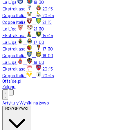
La Liga
:
19:30
Ekstraklasa
:
20:15
Coppa Italia
:
20:45
Coppa Italia
:
21:15
La Liga
:
21:30
Ekstraklasa
:
14:45
La Liga
:
17:00
Ekstraklasa
:
17:30
Coppa Italia
:
18:00
La Liga
:
19:00
Ekstraklasa
:
20:15
Coppa Italia
:
20:45
Offside
.
pl
Zaloguj
Artykuły
Wyniki na żywo
ROZGRYWKI