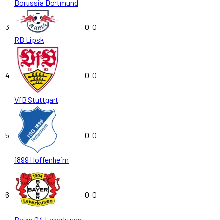
Borussia Dortmund
3
0
0
RB Lipsk
4
0
0
VfB Stuttgart
5
0
0
1899 Hoffenheim
6
0
0
Bayer 04 Leverkusen