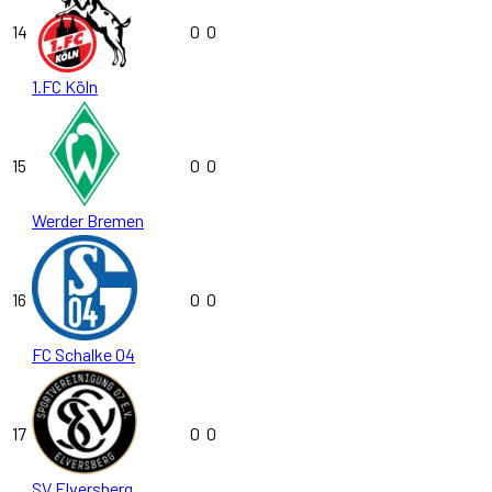
14
0
0
1.FC Köln
15
0
0
Werder Bremen
16
0
0
FC Schalke 04
17
0
0
SV Elversberg