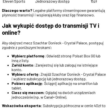
Eleven Sports
Jednorazowy dostęp
15zł
Dlaczego warto?
Legalne platformy streamingowe gwarantują
płynność transmisji i wspierają kluby oraz ligę finansowo.
Jak wykupić dostęp do transmisji TV i
online?
Aby obejrzeć mecz Szachtar Donieck - Crystal Palace, postępuj
zgodnie z poniższymi krokami:
Wybierz platformę
: Odwiedź stronę Polsat Box GO lub
inną z listy.
Załóż konto
: Zarejestruj się lub zaloguj na istniejące
konto.
Wybierz ofertę
: Znajdź Szachtar Donieck - Crystal Palace
i wybierz subskrypcję lub jednorazowy dostęp.
Pobierz aplikację
: Ściągnij aplikację na smartfon lub
tablet.
Ciesz się meczem
: Oglądaj na dwóch urządzeniach
jednocześnie (np. w Canal+ Online).
Wskazówka eksperta
: Subskrypcja półroczna w cenie 40zł to