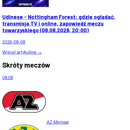
Udinese - Nottingham Forest: gdzie oglądać,
transmisja TV i online, zapowiedź meczu
towarzyskiego (08.08.2026, 20:00)
2026-08-08
Więcej artykułów →
Skróty meczów
08.08
AZ Alkmaar