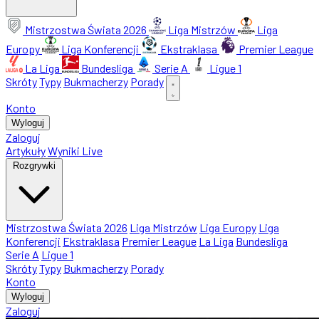
Mistrzostwa Świata 2026
Liga Mistrzów
Liga
Europy
Liga Konferencji
Ekstraklasa
Premier League
La Liga
Bundesliga
Serie A
Ligue 1
Skróty
Typy
Bukmacherzy
Porady
Konto
Wyloguj
Zaloguj
Artykuły
Wyniki Live
Rozgrywki
Mistrzostwa Świata 2026
Liga Mistrzów
Liga Europy
Liga
Konferencji
Ekstraklasa
Premier League
La Liga
Bundesliga
Serie A
Ligue 1
Skróty
Typy
Bukmacherzy
Porady
Konto
Wyloguj
Zaloguj