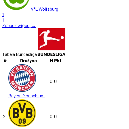
VfL Wolfsburg
1
1
Zobacz więcej →
Tabela Bundesliga
#
Drużyna
M
Pkt
1
0
0
Bayern Monachium
2
0
0