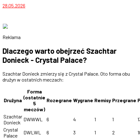
28.05.2026
Reklama
Dlaczego warto obejrzeć Szachtar
Donieck - Crystal Palace?
Szachtar Donieck zmierzy się z Crystal Palace. Oto forma obu
drużyn w ostatnich meczach:
Forma
(ostatnie
Drużyna
Rozegrane
Wygrane
Remisy
Przegrane
5
meczów)
Szachtar
DWWWL
6
4
1
1
1
Donieck
Crystal
DWLWL
6
3
1
2
1
Palace