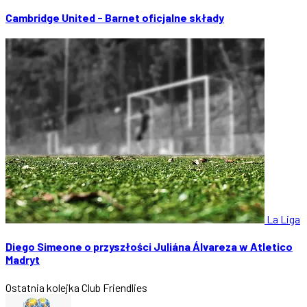
Cambridge United - Barnet oficjalne składy
La Liga
Diego Simeone o przyszłości Juliána Álvareza w Atletico
Madryt
Ostatnia kolejka
Club Friendlies