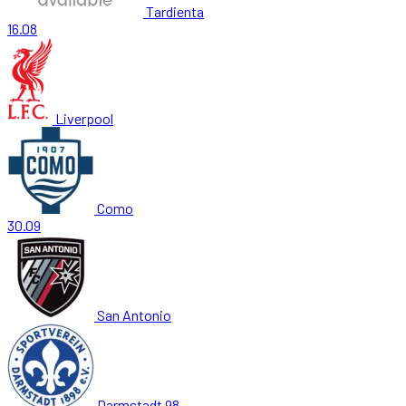
Tardienta
16.08
Liverpool
Como
30.09
San Antonio
Darmstadt 98