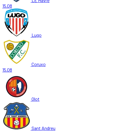
LE Havre
15.08
Lugo
Coruxo
15.08
Olot
Sant Andreu