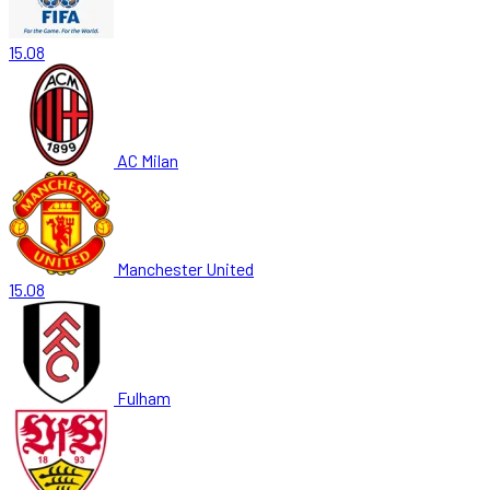
15.08
AC Milan
Manchester United
15.08
Fulham