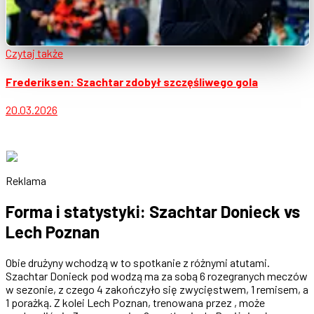
Czytaj także
Frederiksen: Szachtar zdobył szczęśliwego gola
20.03.2026
Reklama
Forma i statystyki: Szachtar Donieck vs
Lech Poznan
Obie drużyny wchodzą w to spotkanie z różnymi atutami.
Szachtar Donieck pod wodzą ma za sobą 6 rozegranych meczów
w sezonie, z czego 4 zakończyło się zwycięstwem, 1 remisem, a
1 porażką. Z kolei Lech Poznan, trenowana przez , może