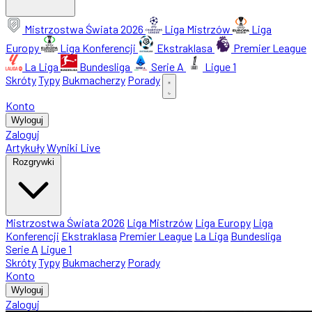
Mistrzostwa Świata 2026
Liga Mistrzów
Liga
Europy
Liga Konferencji
Ekstraklasa
Premier League
La Liga
Bundesliga
Serie A
Ligue 1
Skróty
Typy
Bukmacherzy
Porady
Konto
Wyloguj
Zaloguj
Artykuły
Wyniki Live
Rozgrywki
Mistrzostwa Świata 2026
Liga Mistrzów
Liga Europy
Liga
Konferencji
Ekstraklasa
Premier League
La Liga
Bundesliga
Serie A
Ligue 1
Skróty
Typy
Bukmacherzy
Porady
Konto
Wyloguj
Zaloguj