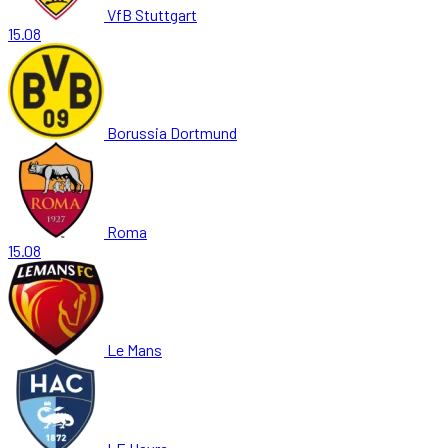
VfB Stuttgart
15.08
Borussia Dortmund
Roma
15.08
Le Mans