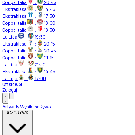
Coppa Italia
:
20:45
Ekstraklasa
:
14:45
Ekstraklasa
:
17:30
Coppa Italia
:
18:00
Coppa Italia
:
18:30
La Liga
:
19:30
Ekstraklasa
:
20:15
Coppa Italia
:
20:45
Coppa Italia
:
21:15
La Liga
:
21:30
Ekstraklasa
:
14:45
La Liga
:
17:00
Offside
.
pl
Zaloguj
Artykuły
Wyniki na żywo
ROZGRYWKI