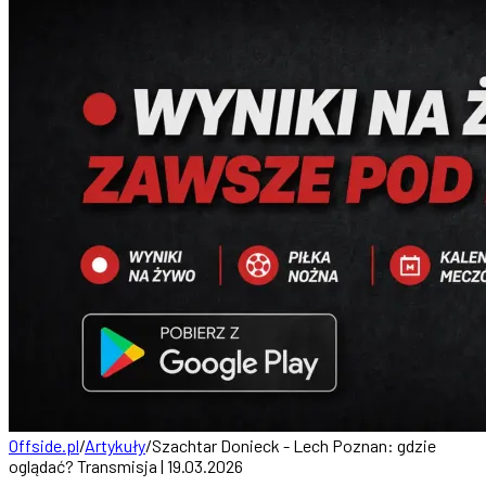
Offside.pl
/
Artykuły
/
Szachtar Donieck - Lech Poznan: gdzie
oglądać? Transmisja | 19.03.2026