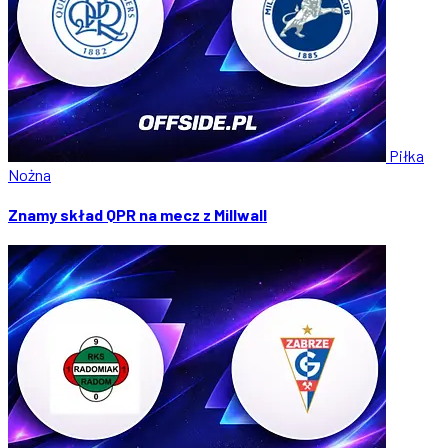
Piłka
Nożna
Znamy skład QPR na mecz z Millwall