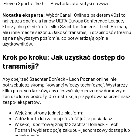
Eleven Sports
15zł
Powtórki, statystyki na żywo
Notatka eksperta:
Wybór Canal+ Online z pakietem 40zł to
najlepsza opcja dla fanów UEFA Europa Conference League,
którzy chcą śledzić nie tylko Szachtar Donieck - Lech Poznan,
ale i inne mecze sezonu. Jakość transmisji i stabilność streamu
są na najwyższym poziomie, co potwierdzają opinie
użytkowników.
Krok po kroku: Jak uzyskać dostęp do
transmisji?
Aby obejrzeć Szachtar Donieck - Lech Poznan online, nie
potrzebujesz skomplikowanej wiedzy technicznej. Wystarczy
kilka prostych kroków, aby cieszyć się meczem w domowym
zaciszu lub w podróży. Oto instrukcja przygotowana przez nasz
zespół ekspertów:
Wejdź na stronę jednej z platform:
Załóż konto lub zaloguj się, jeśli już je posiadasz.
W sekcji sportowej znajdź Szachtar Donieck - Lech
Poznan i wybierz opcję zakupu – jednorazowy dostęp lub
subskrypcję.