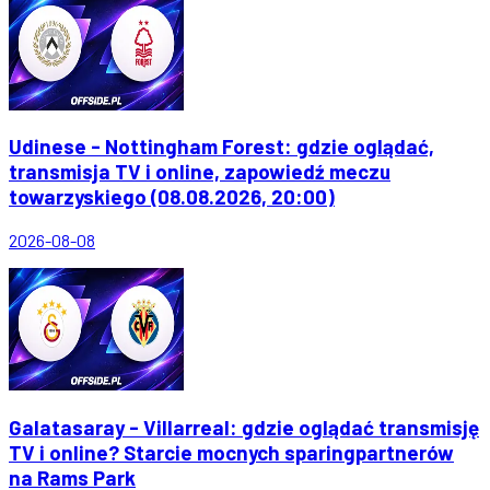
Udinese - Nottingham Forest: gdzie oglądać,
transmisja TV i online, zapowiedź meczu
towarzyskiego (08.08.2026, 20:00)
2026-08-08
Galatasaray - Villarreal: gdzie oglądać transmisję
TV i online? Starcie mocnych sparingpartnerów
na Rams Park