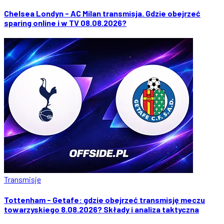
Chelsea Londyn - AC Milan transmisja. Gdzie obejrzeć
sparing online i w TV 08.08.2026?
Transmisje
Tottenham - Getafe: gdzie obejrzeć transmisję meczu
towarzyskiego 8.08.2026? Składy i analiza taktyczna