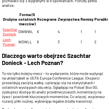
pochwalić się 3 wygranymi w 6 spotkaniach. Poniżej pełna
analiza:
Forma (5
Drużyna
ostatnich
Rozegrane
Zwycięstwa
Remisy
Porażki
meczów)
Szachtar
DWWWL
6
4
1
1
Donieck
Lech
WDWLL
6
3
1
2
Poznan
Dlaczego warto obejrzeć Szachtar
Donieck - Lech Poznan?
To nie tylko kolejny mecz – to wydarzenie, które może wpłynąć
na układ tabeli w UEFA Europa Conference League. Eksperci
przewidują zaciętą walkę, opierając się na statystykach i
ostatnich występach obu ekip. Oglądając na Polsat Box GO,
zyskujesz dostęp do analiz przedmeczowych, komentarzy na
żywo i powtórek kluczowych momentów. Co więcej, wspierasz
rozwój piłki nożnej, wybierając legalne źródła transmisji.