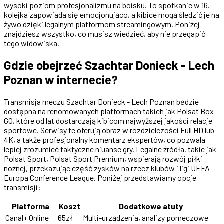
wysoki poziom profesjonalizmu na boisku. To spotkanie w 16.
kolejka zapowiada się emocjonująco, a kibice mogą śledzić je na
żywo dzięki legalnym platformom streamingowym. Poniżej
znajdziesz wszystko, co musisz wiedzieć, aby nie przegapić
tego widowiska.
Gdzie obejrzeć Szachtar Donieck - Lech
Poznan w internecie?
Transmisja meczu Szachtar Donieck - Lech Poznan będzie
dostępna na renomowanych platformach takich jak Polsat Box
GO, które od lat dostarczają kibicom najwyższej jakości relacje
sportowe. Serwisy te oferują obraz w rozdzielczości Full HD lub
4K, a także profesjonalny komentarz ekspertów, co pozwala
lepiej zrozumieć taktyczne niuanse gry. Legalne źródła, takie jak
Polsat Sport, Polsat Sport Premium, wspierają rozwój piłki
nożnej, przekazując część zysków na rzecz klubów i ligi UEFA
Europa Conference League. Poniżej przedstawiamy opcje
transmisji:
Platforma
Koszt
Dodatkowe atuty
Canal+ Online
65zł
Multi-urządzenia, analizy pomeczowe