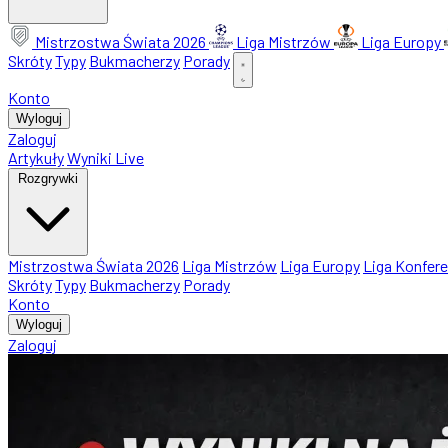
Mistrzostwa Świata 2026
Liga Mistrzów
Liga Europy
Skróty
Typy
Bukmacherzy
Porady
Konto
Wyloguj
Zaloguj
Artykuły
Wyniki Live
Rozgrywki
Mistrzostwa Świata 2026
Liga Mistrzów
Liga Europy
Liga Konfere
Skróty
Typy
Bukmacherzy
Porady
Konto
Wyloguj
Zaloguj