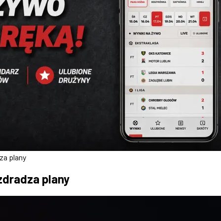
za plany
zdradza plany