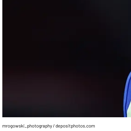
mrogowski_photography / depositphotos.com