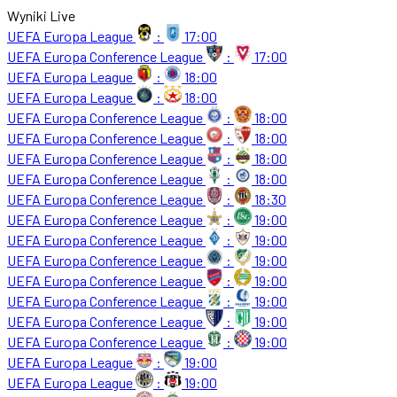
Wyniki Live
UEFA Europa League
:
17:00
UEFA Europa Conference League
:
17:00
UEFA Europa League
:
18:00
UEFA Europa League
:
18:00
UEFA Europa Conference League
:
18:00
UEFA Europa Conference League
:
18:00
UEFA Europa Conference League
:
18:00
UEFA Europa Conference League
:
18:00
UEFA Europa Conference League
:
18:30
UEFA Europa Conference League
:
19:00
UEFA Europa Conference League
:
19:00
UEFA Europa Conference League
:
19:00
UEFA Europa Conference League
:
19:00
UEFA Europa Conference League
:
19:00
UEFA Europa Conference League
:
19:00
UEFA Europa Conference League
:
19:00
UEFA Europa League
:
19:00
UEFA Europa League
:
19:00