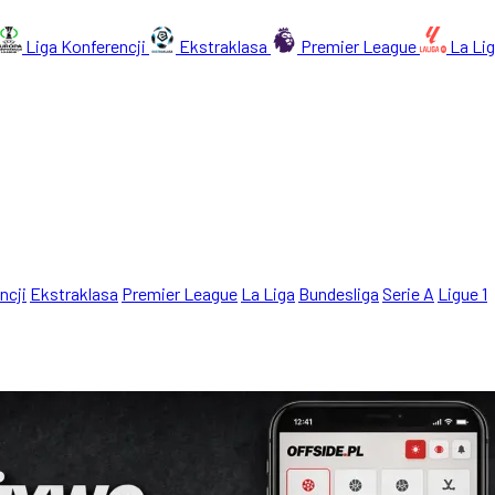
Liga Konferencji
Ekstraklasa
Premier League
La Li
ncji
Ekstraklasa
Premier League
La Liga
Bundesliga
Serie A
Ligue 1