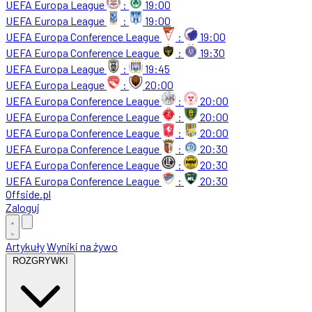
UEFA Europa League
:
19:00
UEFA Europa League
:
19:00
UEFA Europa Conference League
:
19:00
UEFA Europa Conference League
:
19:30
UEFA Europa League
:
19:45
UEFA Europa League
:
20:00
UEFA Europa Conference League
:
20:00
UEFA Europa Conference League
:
20:00
UEFA Europa Conference League
:
20:00
UEFA Europa Conference League
:
20:30
UEFA Europa Conference League
:
20:30
UEFA Europa Conference League
:
20:30
Offside
.
pl
Zaloguj
Artykuły
Wyniki na żywo
ROZGRYWKI