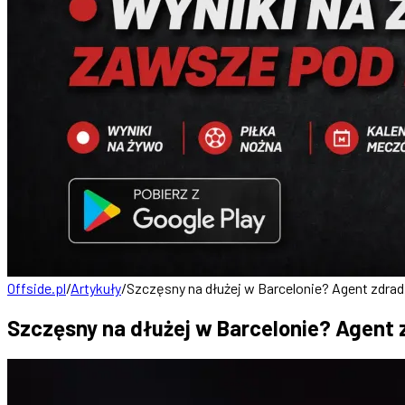
Offside.pl
/
Artykuły
/
Szczęsny na dłużej w Barcelonie? Agent zdrad
Szczęsny na dłużej w Barcelonie? Agent 