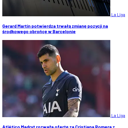
La Liga
Gerard Martín potwierdza trwałą zmianę pozycji na
środkowego obrońcę w Barcelonie
La Liga
Atlético Madryt rozważa ofertę za Cristiana Romera z