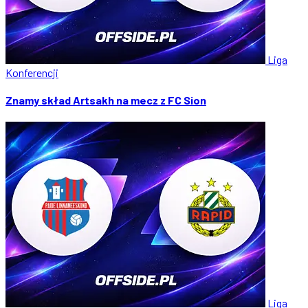
Liga
Konferencji
Znamy skład Artsakh na mecz z FC Sion
Liga