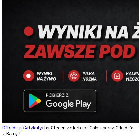
Offside.pl
/
Artykuły
/
Ter Stegen z ofertą od Galatasaray. Odejdzie
z Barcy?