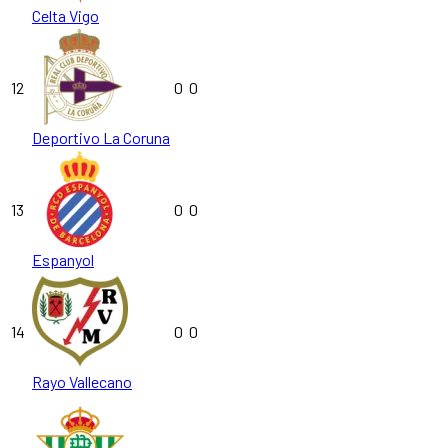
Celta Vigo
12
0
0
Deportivo La Coruna
13
0
0
Espanyol
14
0
0
Rayo Vallecano