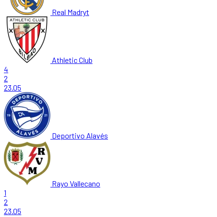
Real Madryt
Athletic Club
4
2
23.05
Deportivo Alavés
Rayo Vallecano
1
2
23.05