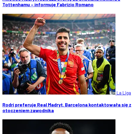
Tottenhamu – informuje Fabrizio Romano
La Liga
Rodri preferuje Real Madryt. Barcelona kontaktowała się z
otoczeniem zawodnika