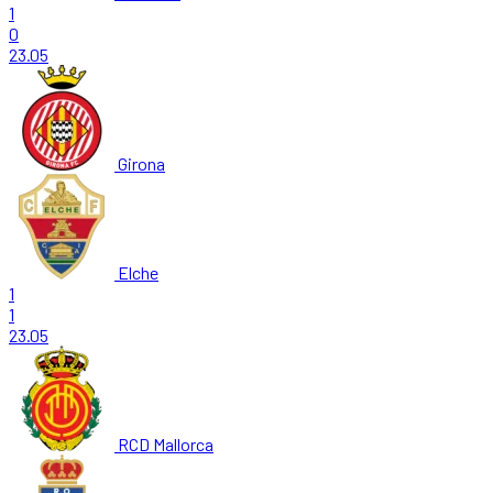
1
0
23.05
Girona
Elche
1
1
23.05
RCD Mallorca