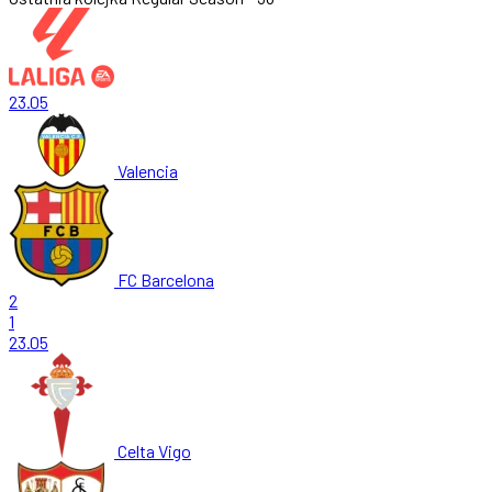
23.05
Valencia
FC Barcelona
2
1
23.05
Celta Vigo