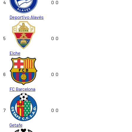
4
0
0
Deportivo Alavés
5
0
0
Elche
6
0
0
FC Barcelona
7
0
0
Getafe