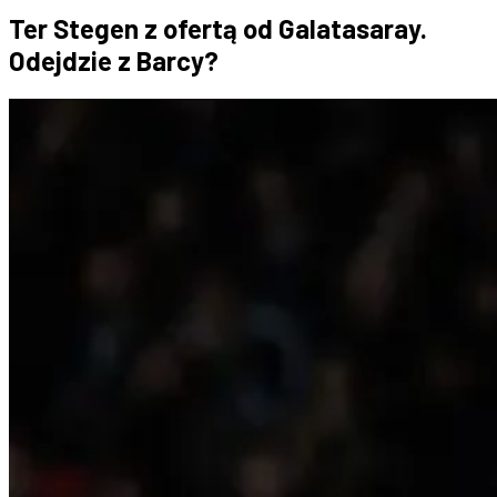
Ter Stegen z ofertą od Galatasaray.
Odejdzie z Barcy?