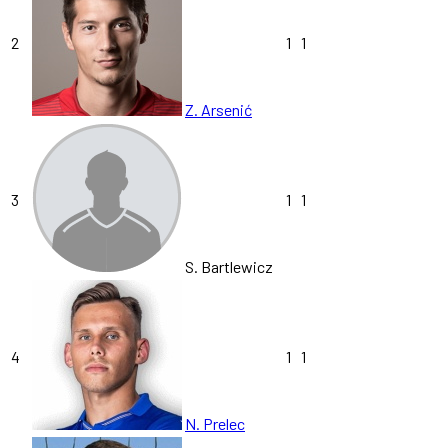
2
1
1
Z. Arsenić
3
1
1
S. Bartlewicz
4
1
1
N. Prelec