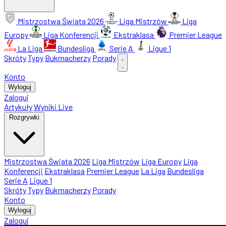
Mistrzostwa Świata 2026
Liga Mistrzów
Liga
Europy
Liga Konferencji
Ekstraklasa
Premier League
La Liga
Bundesliga
Serie A
Ligue 1
Skróty
Typy
Bukmacherzy
Porady
Konto
Wyloguj
Zaloguj
Artykuły
Wyniki Live
Rozgrywki
Mistrzostwa Świata 2026
Liga Mistrzów
Liga Europy
Liga
Konferencji
Ekstraklasa
Premier League
La Liga
Bundesliga
Serie A
Ligue 1
Skróty
Typy
Bukmacherzy
Porady
Konto
Wyloguj
Zaloguj