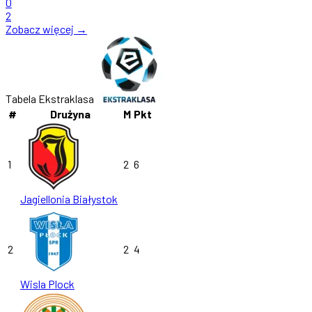
0
2
Zobacz więcej →
Tabela Ekstraklasa
#
Drużyna
M
Pkt
1
2
6
Jagiellonia Białystok
2
2
4
Wisla Plock