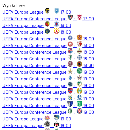
Wyniki Live
UEFA Europa League
:
17:00
UEFA Europa Conference League
:
17:00
UEFA Europa League
:
18:00
UEFA Europa League
:
18:00
UEFA Europa Conference League
:
18:00
UEFA Europa Conference League
:
18:00
UEFA Europa Conference League
:
18:00
UEFA Europa Conference League
:
18:00
UEFA Europa Conference League
:
18:30
UEFA Europa Conference League
:
19:00
UEFA Europa Conference League
:
19:00
UEFA Europa Conference League
:
19:00
UEFA Europa Conference League
:
19:00
UEFA Europa Conference League
:
19:00
UEFA Europa Conference League
:
19:00
UEFA Europa Conference League
:
19:00
UEFA Europa League
:
19:00
UEFA Europa League
:
19:00