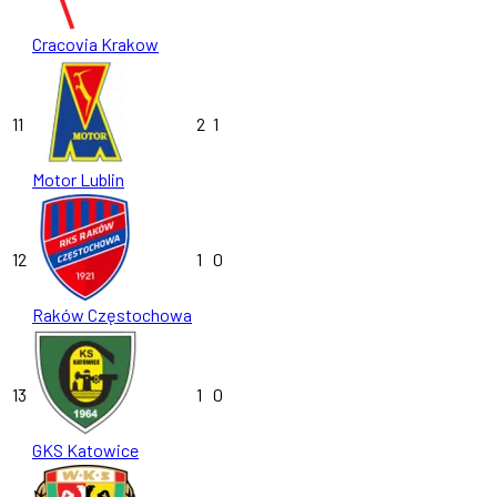
Cracovia Krakow
11
2
1
Motor Lublin
12
1
0
Raków Częstochowa
13
1
0
GKS Katowice