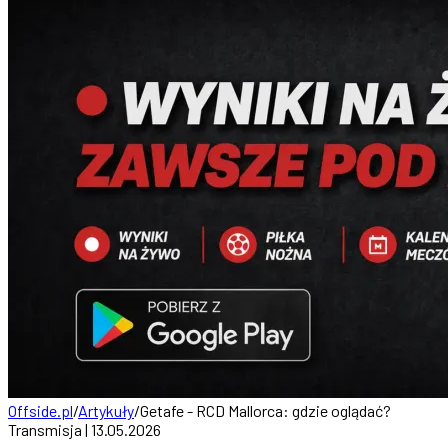
Offside.pl
/
Artykuły
/
Getafe - RCD Mallorca: gdzie oglądać?
Transmisja | 13.05.2026