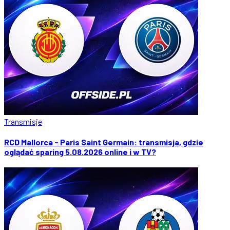
Transmisje
RCD Mallorca - Paris Saint Germain: transmisja, gdzie
oglądać sparing 5.08.2026 online i w TV?