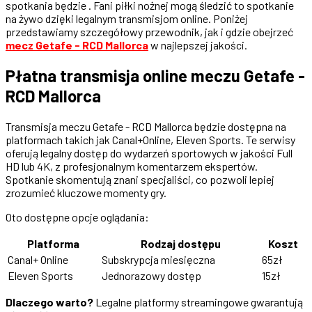
spotkania będzie . Fani piłki nożnej mogą śledzić to spotkanie
na żywo dzięki legalnym transmisjom online. Poniżej
przedstawiamy szczegółowy przewodnik, jak i gdzie obejrzeć
mecz Getafe - RCD Mallorca
w najlepszej jakości.
Płatna transmisja online meczu Getafe -
RCD Mallorca
Transmisja meczu Getafe - RCD Mallorca będzie dostępna na
platformach takich jak Canal+Online, Eleven Sports. Te serwisy
oferują legalny dostęp do wydarzeń sportowych w jakości Full
HD lub 4K, z profesjonalnym komentarzem ekspertów.
Spotkanie skomentują znani specjaliści, co pozwoli lepiej
zrozumieć kluczowe momenty gry.
Oto dostępne opcje oglądania:
Platforma
Rodzaj dostępu
Koszt
Canal+ Online
Subskrypcja miesięczna
65zł
Eleven Sports
Jednorazowy dostęp
15zł
Dlaczego warto?
Legalne platformy streamingowe gwarantują