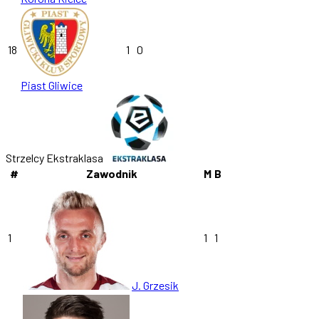
18
1
0
Piast Gliwice
Strzelcy Ekstraklasa
#
Zawodnik
M
B
1
1
1
J. Grzesik