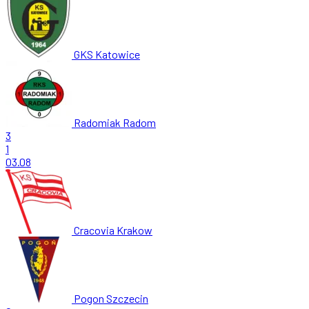
GKS Katowice
Radomiak Radom
3
1
03.08
Cracovia Krakow
Pogon Szczecin