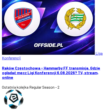
Liga
Konferencji
Raków Częstochowa - Hammarby FF transmisja. Gdzie
oglądać mecz Ligi Konferencji 6.08.2026? TV, stream,
online
Ostatnia kolejka
Regular Season - 2