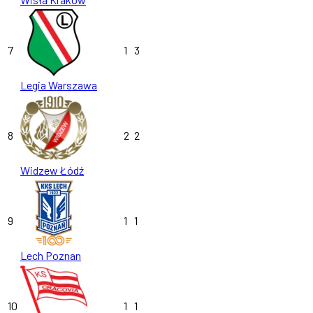
7
1
3
Legia Warszawa
8
2
2
Widzew Łódź
9
1
1
Lech Poznan
10
1
1