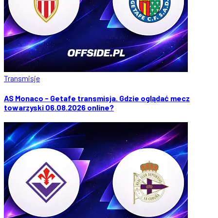
Transmisje
AS Monaco - Getafe transmisja. Gdzie oglądać mecz
towarzyski 06.08.2026 online?