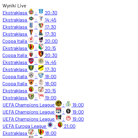
Wyniki Live
Ekstraklasa
:
20:30
Ekstraklasa
:
14:45
Ekstraklasa
:
17:30
Ekstraklasa
:
17:30
Coppa Italia
:
20:00
Ekstraklasa
:
20:15
Coppa Italia
:
20:30
Ekstraklasa
:
14:45
Ekstraklasa
:
17:30
Coppa Italia
:
18:00
Coppa Italia
:
18:00
Ekstraklasa
:
20:15
Ekstraklasa
:
19:00
UEFA Champions League
:
19:00
UEFA Champions League
:
19:00
UEFA Champions League
:
19:00
UEFA Europa League
:
21:00
Ekstraklasa
:
18:00