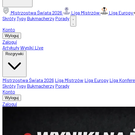
Mistrzostwa Świata 2026
Liga Mistrzów
Liga Europy
Skróty
Typy
Bukmacherzy
Porady
Konto
Wyloguj
Zaloguj
Artykuły
Wyniki Live
Rozgrywki
Mistrzostwa Świata 2026
Liga Mistrzów
Liga Europy
Liga Konfere
Skróty
Typy
Bukmacherzy
Porady
Konto
Wyloguj
Zaloguj