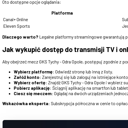
Oto dostępne opcje oglądania:
Platforma
Canal+ Online
Su
Eleven Sports
Je
Dlaczego warto?
Legalne platformy streamingowe gwarantują pły
Jak wykupić dostęp do transmisji TV i on
Aby obejrzeć mecz GKS Tychy - Odra Opole, postępuj zgodnie z p
Wybierz platformę
: Odwiedź stronę lub inną z listy.
Załóż konto
: Zarejestruj się lub zaloguj na istniejące konto
Wybierz ofertę
: Znajdź GKS Tychy - Odra Opole i wybierz 
Pobierz aplikację
: Ściągnij aplikację na smartfon lub tablet
Ciesz się meczem
: Oglądaj na dwóch urządzeniach jednocz
Wskazówka eksperta
: Subskrypcja półroczna w cenie to opłaca