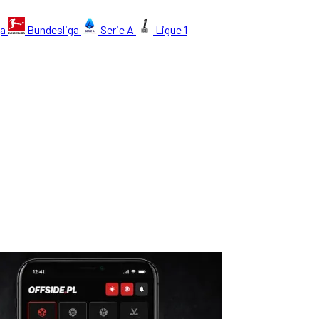
ga
Bundesliga
Serie A
Ligue 1