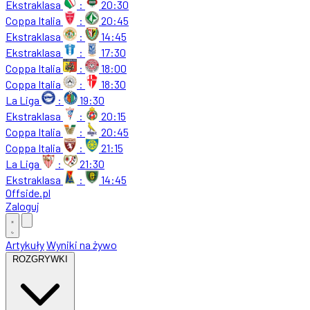
Ekstraklasa
:
20:30
Coppa Italia
:
20:45
Ekstraklasa
:
14:45
Ekstraklasa
:
17:30
Coppa Italia
:
18:00
Coppa Italia
:
18:30
La Liga
:
19:30
Ekstraklasa
:
20:15
Coppa Italia
:
20:45
Coppa Italia
:
21:15
La Liga
:
21:30
Ekstraklasa
:
14:45
Offside
.
pl
Zaloguj
Artykuły
Wyniki na żywo
ROZGRYWKI