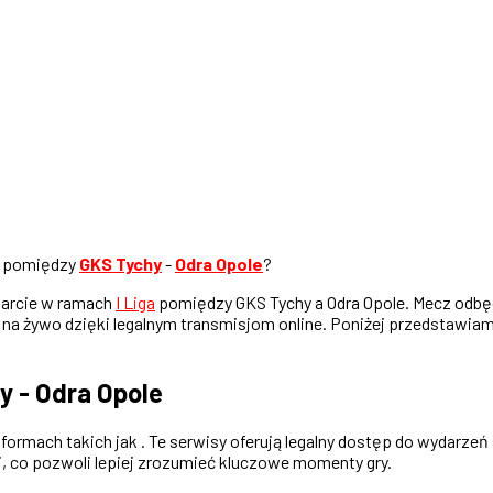
pomiędzy
GKS Tychy
-
Odra Opole
?
starcie w ramach
I Liga
pomiędzy GKS Tychy a Odra Opole. Mecz odbędz
ie na żywo dzięki legalnym transmisjom online. Poniżej przedstawia
y - Odra Opole
ormach takich jak . Te serwisy oferują legalny dostęp do wydarzeń 
, co pozwoli lepiej zrozumieć kluczowe momenty gry.