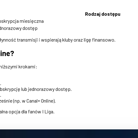
Rodzaj dostępu
bskrypcja miesięczna
dnorazowy dostęp
nność transmisji i wspierają kluby oraz ligę finansowo.
line?
oniższymi krokami:
.
subskrypcję lub jednorazowy dostęp.
.
eśnie (np. w Canal+ Online).
lna opcja dla fanów I Liga.