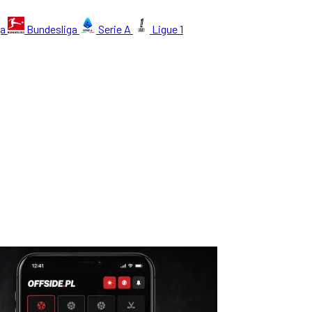
ga
Bundesliga
Serie A
Ligue 1