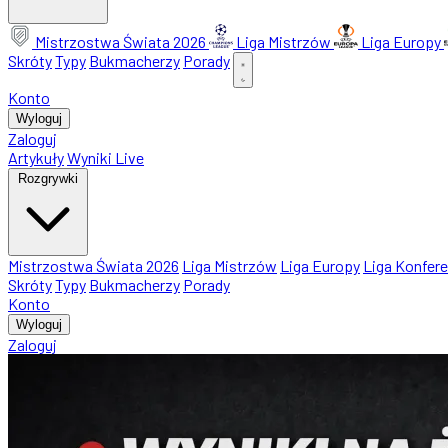
Mistrzostwa Świata 2026
Liga Mistrzów
Liga Europy
Skróty
Typy
Bukmacherzy
Porady
Konto
Wyloguj
Zaloguj
Artykuły
Wyniki Live
Rozgrywki
Mistrzostwa Świata 2026
Liga Mistrzów
Liga Europy
Liga Konfere
Skróty
Typy
Bukmacherzy
Porady
Konto
Wyloguj
Zaloguj