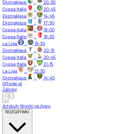
Ekstraklasa
:
20:30
Coppa Italia
:
20:45
Ekstraklasa
:
14:45
Ekstraklasa
:
17:30
Coppa Italia
:
18:00
Coppa Italia
:
18:30
La Liga
:
19:30
Ekstraklasa
:
20:15
Coppa Italia
:
20:45
Coppa Italia
:
21:15
La Liga
:
21:30
Ekstraklasa
:
14:45
Offside
.
pl
Zaloguj
Artykuły
Wyniki na żywo
ROZGRYWKI