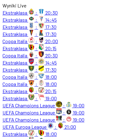
Wyniki Live
Ekstraklasa
:
20:30
Ekstraklasa
:
14:45
Ekstraklasa
:
17:30
Ekstraklasa
:
17:30
Coppa Italia
:
20:00
Ekstraklasa
:
20:15
Coppa Italia
:
20:30
Ekstraklasa
:
14:45
Ekstraklasa
:
17:30
Coppa Italia
:
18:00
Coppa Italia
:
18:00
Ekstraklasa
:
20:15
Ekstraklasa
:
19:00
UEFA Champions League
:
19:00
UEFA Champions League
:
19:00
UEFA Champions League
:
19:00
UEFA Europa League
:
21:00
Ekstraklasa
:
18:00