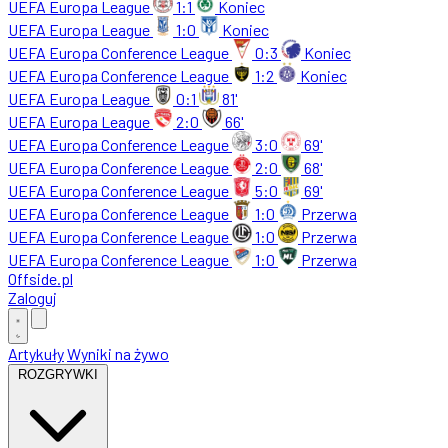
UEFA Europa League
1:1
Koniec
UEFA Europa League
1:0
Koniec
UEFA Europa Conference League
0:3
Koniec
UEFA Europa Conference League
1:2
Koniec
UEFA Europa League
0:1
81'
UEFA Europa League
2:0
66'
UEFA Europa Conference League
3:0
69'
UEFA Europa Conference League
2:0
68'
UEFA Europa Conference League
5:0
69'
UEFA Europa Conference League
1:0
Przerwa
UEFA Europa Conference League
1:0
Przerwa
UEFA Europa Conference League
1:0
Przerwa
Offside
.
pl
Zaloguj
Artykuły
Wyniki na żywo
ROZGRYWKI