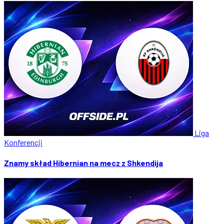
Liga
Konferencji
Znamy skład Hibernian na mecz z Shkendija