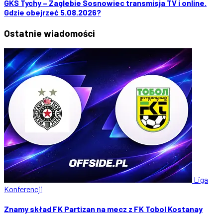
GKS Tychy – Zaglebie Sosnowiec transmisja TV i online.
Gdzie obejrzeć 5.08.2026?
Ostatnie
wiadomości
Liga
Konferencji
Znamy skład FK Partizan na mecz z FK Tobol Kostanay