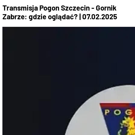
Transmisja Pogon Szczecin - Gornik
Zabrze: gdzie oglądać? | 07.02.2025