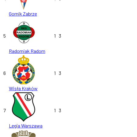
Gornik Zabrze
5
1
3
Radomiak Radom
6
1
3
Wisła Kraków
7
1
3
Legia Warszawa