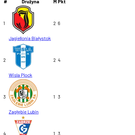
#
Drużyna
M
Pkt
1
2
6
Jagiellonia Białystok
2
2
4
Wisla Plock
3
1
3
Zagłębie Lubin
4
1
3