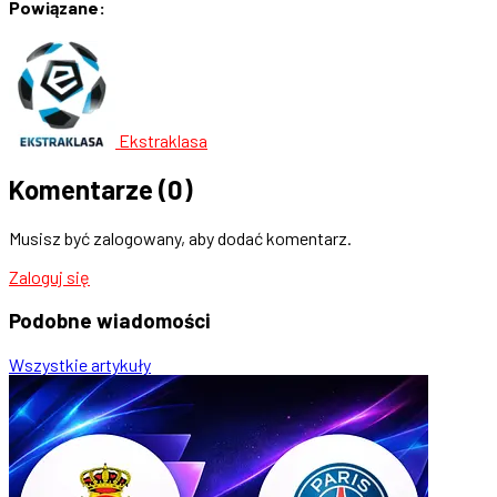
Powiązane:
Ekstraklasa
Komentarze
(0)
Musisz być zalogowany, aby dodać komentarz.
Zaloguj się
Podobne
wiadomości
Wszystkie artykuły