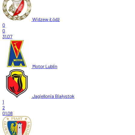
Widzew Łódź
0
0
31.07
Motor Lublin
Jagiellonia Białystok
1
2
01.08