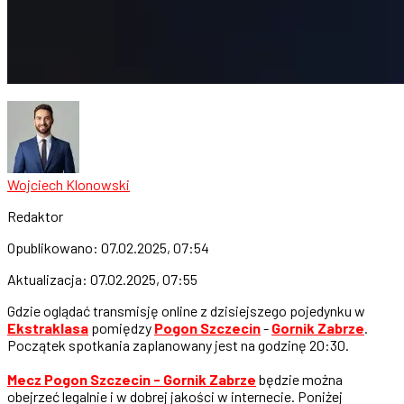
Wojciech Klonowski
Redaktor
Opublikowano:
07.02.2025, 07:54
Aktualizacja:
07.02.2025, 07:55
Gdzie oglądać transmisję online z dzisiejszego pojedynku w
Ekstraklasa
pomiędzy
Pogon Szczecin
-
Gornik Zabrze
.
Początek spotkania zaplanowany jest na godzinę 20:30.
Mecz Pogon Szczecin - Gornik Zabrze
będzie można
obejrzeć legalnie i w dobrej jakości w internecie. Poniżej