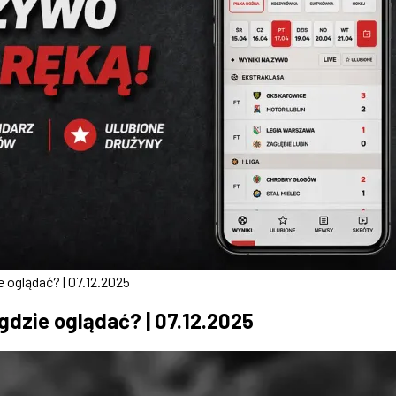
 oglądać? | 07.12.2025
gdzie oglądać? | 07.12.2025