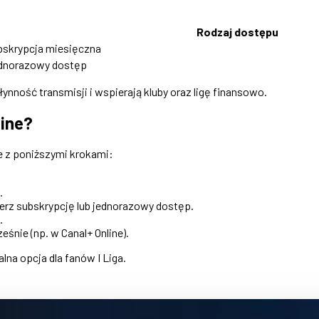
Rodzaj dostępu
bskrypcja miesięczna
dnorazowy dostęp
nność transmisji i wspierają kluby oraz ligę finansowo.
line?
e z poniższymi krokami:
.
bierz subskrypcję lub jednorazowy dostęp.
.
eśnie (np. w Canal+ Online).
lna opcja dla fanów I Liga.