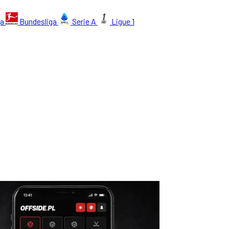
ga
Bundesliga
Serie A
Ligue 1