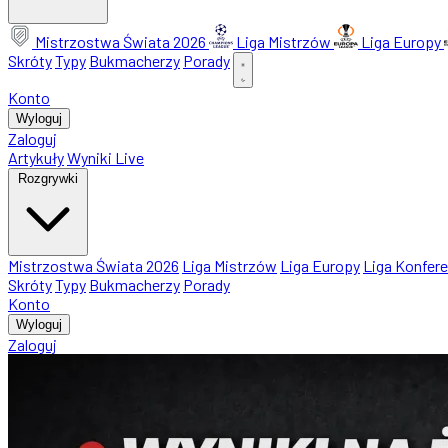
Mistrzostwa Świata 2026
Liga Mistrzów
Liga Europy
Skróty
Typy
Bukmacherzy
Porady
Konto
Wyloguj
Zaloguj
Artykuły
Wyniki Live
Rozgrywki
Mistrzostwa Świata 2026
Liga Mistrzów
Liga Europy
Liga Konfere
Skróty
Typy
Bukmacherzy
Porady
Konto
Wyloguj
Zaloguj