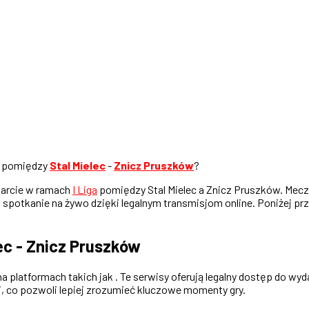
pomiędzy
Stal Mielec
-
Znicz Pruszków
?
starcie w ramach
I Liga
pomiędzy Stal Mielec a Znicz Pruszków. Mecz 
 to spotkanie na żywo dzięki legalnym transmisjom online. Poniżej 
ec - Znicz Pruszków
 platformach takich jak . Te serwisy oferują legalny dostęp do wyd
, co pozwoli lepiej zrozumieć kluczowe momenty gry.