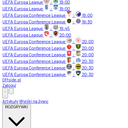
UEFA Europa League
:
19:00
UEFA Europa League
:
19:00
UEFA Europa Conference League
:
19:00
UEFA Europa Conference League
:
19:30
UEFA Europa League
:
19:45
UEFA Europa League
:
20:00
UEFA Europa Conference League
:
20:00
UEFA Europa Conference League
:
20:00
UEFA Europa Conference League
:
20:00
UEFA Europa Conference League
:
20:30
UEFA Europa Conference League
:
20:30
UEFA Europa Conference League
:
20:30
Offside
.
pl
Zaloguj
Artykuły
Wyniki na żywo
ROZGRYWKI