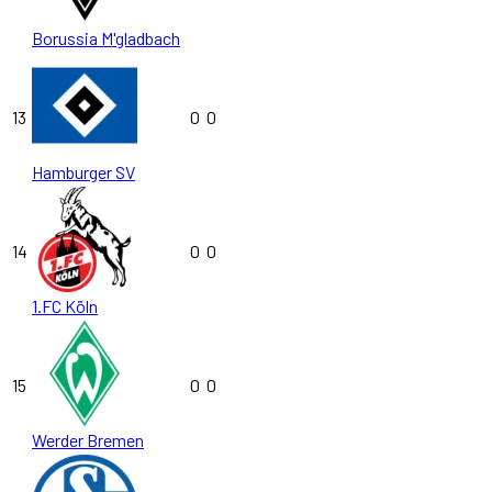
Borussia M'gladbach
13
0
0
Hamburger SV
14
0
0
1.FC Köln
15
0
0
Werder Bremen