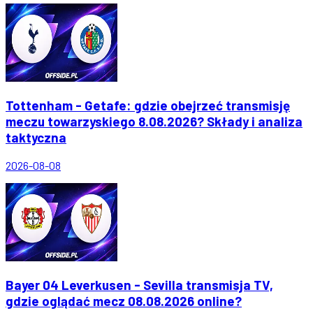
Tottenham - Getafe: gdzie obejrzeć transmisję
meczu towarzyskiego 8.08.2026? Składy i analiza
taktyczna
2026-08-08
Bayer 04 Leverkusen - Sevilla transmisja TV,
gdzie oglądać mecz 08.08.2026 online?