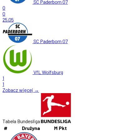
SC Paderborn 07
0
0
25.05
SC Paderborn 07
VfL Wolfsburg
1
1
Zobacz więcej →
Tabela Bundesliga
#
Drużyna
M
Pkt