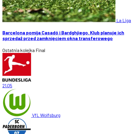
La Liga
Barcelona pomija Casadó i Bardghjiego. Klub planuje ich
sprzedaż przed zamknięciem okna transferowego
Ostatnia kolejka
Final
21.05
VfL Wolfsburg