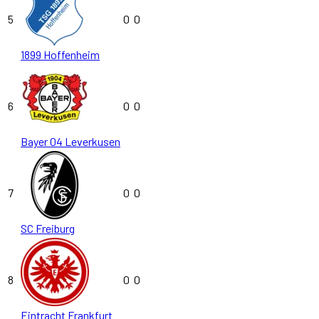
5
0
0
1899 Hoffenheim
6
0
0
Bayer 04 Leverkusen
7
0
0
SC Freiburg
8
0
0
Eintracht Frankfurt