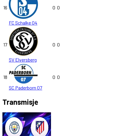
16
0
0
FC Schalke 04
17
0
0
SV Elversberg
18
0
0
SC Paderborn 07
Transmisje