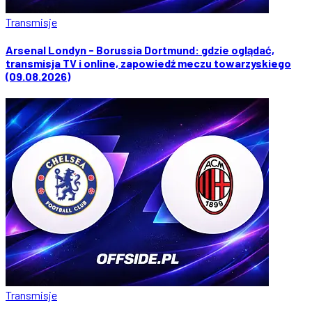
Transmisje
Arsenal Londyn - Borussia Dortmund: gdzie oglądać,
transmisja TV i online, zapowiedź meczu towarzyskiego
(09.08.2026)
Transmisje