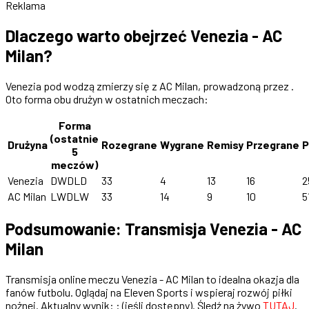
Reklama
Dlaczego warto obejrzeć Venezia - AC
Milan?
Venezia pod wodzą zmierzy się z AC Milan, prowadzoną przez .
Oto forma obu drużyn w ostatnich meczach:
Forma
(ostatnie
Drużyna
Rozegrane
Wygrane
Remisy
Przegrane
P
5
meczów)
Venezia
DWDLD
33
4
13
16
2
AC Milan
LWDLW
33
14
9
10
5
Podsumowanie: Transmisja Venezia - AC
Milan
Transmisja online meczu Venezia - AC Milan to idealna okazja dla
fanów futbolu. Oglądaj na Eleven Sports i wspieraj rozwój piłki
nożnej. Aktualny wynik: : (jeśli dostępny). Śledź na żywo
TUTAJ
.