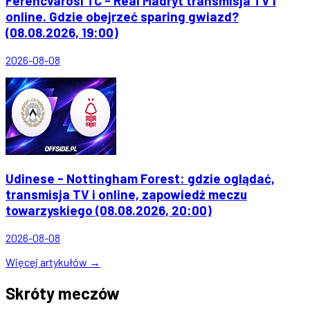
Ferencvarosi TC - Real Madryt transmisja TV i
online. Gdzie obejrzeć sparing gwiazd?
(08.08.2026, 19:00)
2026-08-08
Udinese - Nottingham Forest: gdzie oglądać,
transmisja TV i online, zapowiedź meczu
towarzyskiego (08.08.2026, 20:00)
2026-08-08
Więcej artykułów →
Skróty meczów