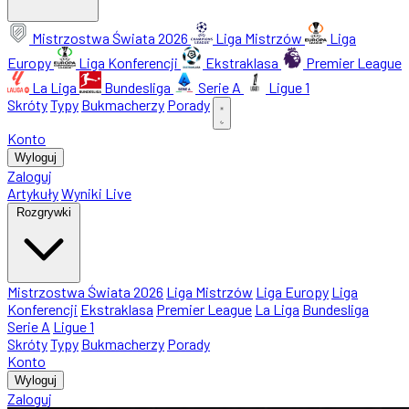
Mistrzostwa Świata 2026
Liga Mistrzów
Liga
Europy
Liga Konferencji
Ekstraklasa
Premier League
La Liga
Bundesliga
Serie A
Ligue 1
Skróty
Typy
Bukmacherzy
Porady
Konto
Wyloguj
Zaloguj
Artykuły
Wyniki Live
Rozgrywki
Mistrzostwa Świata 2026
Liga Mistrzów
Liga Europy
Liga
Konferencji
Ekstraklasa
Premier League
La Liga
Bundesliga
Serie A
Ligue 1
Skróty
Typy
Bukmacherzy
Porady
Konto
Wyloguj
Zaloguj