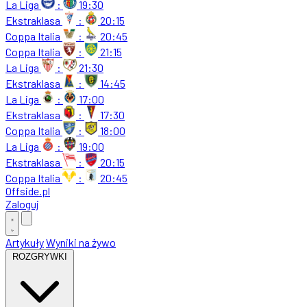
La Liga
:
19:30
Ekstraklasa
:
20:15
Coppa Italia
:
20:45
Coppa Italia
:
21:15
La Liga
:
21:30
Ekstraklasa
:
14:45
La Liga
:
17:00
Ekstraklasa
:
17:30
Coppa Italia
:
18:00
La Liga
:
19:00
Ekstraklasa
:
20:15
Coppa Italia
:
20:45
Offside
.
pl
Zaloguj
Artykuły
Wyniki na żywo
ROZGRYWKI