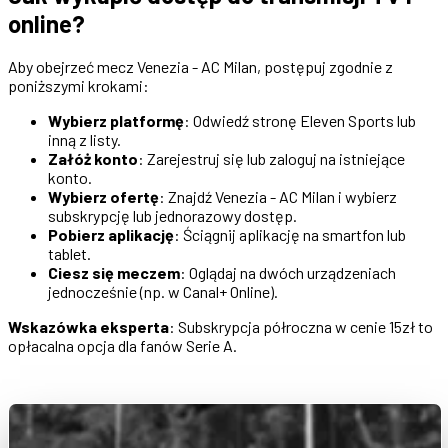
online?
Aby obejrzeć mecz Venezia - AC Milan, postępuj zgodnie z
poniższymi krokami:
Wybierz platformę
: Odwiedź stronę Eleven Sports lub
inną z listy.
Załóż konto
: Zarejestruj się lub zaloguj na istniejące
konto.
Wybierz ofertę
: Znajdź Venezia - AC Milan i wybierz
subskrypcję lub jednorazowy dostęp.
Pobierz aplikację
: Ściągnij aplikację na smartfon lub
tablet.
Ciesz się meczem
: Oglądaj na dwóch urządzeniach
jednocześnie (np. w Canal+ Online).
Wskazówka eksperta
: Subskrypcja półroczna w cenie 15zł to
opłacalna opcja dla fanów Serie A.