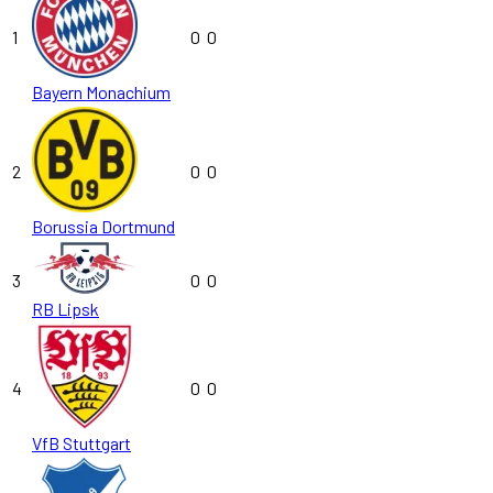
1
0
0
Bayern Monachium
2
0
0
Borussia Dortmund
3
0
0
RB Lipsk
4
0
0
VfB Stuttgart