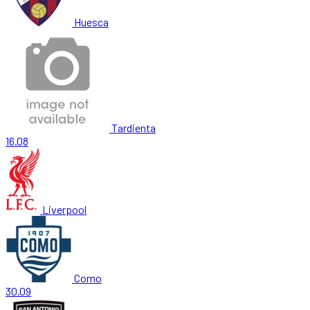
Huesca
Tardienta
16.08
Liverpool
Como
30.09