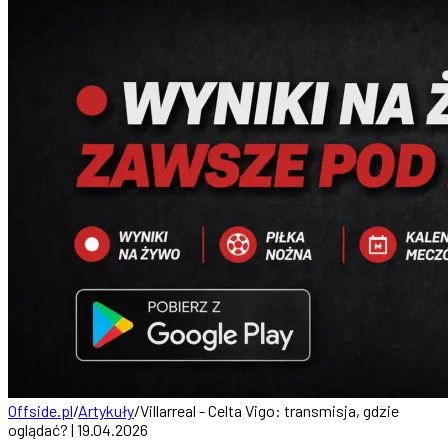
Offside.pl
/
Artykuły
/
Villarreal - Celta Vigo: transmisja, gdzie
oglądać? | 19.04.2026