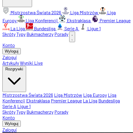
Mistrzostwa Świata 2026
Liga Mistrzów
Liga
Europy
Liga Konferencji
Ekstraklasa
Premier League
La Liga
Bundesliga
Serie A
Ligue 1
Skróty
Typy
Bukmacherzy
Porady
Konto
Wyloguj
Zaloguj
Artykuły
Wyniki Live
Rozgrywki
Mistrzostwa Świata 2026
Liga Mistrzów
Liga Europy
Liga
Konferencji
Ekstraklasa
Premier League
La Liga
Bundesliga
Serie A
Ligue 1
Skróty
Typy
Bukmacherzy
Porady
Konto
Wyloguj
Zaloguj