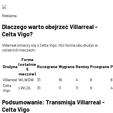
Reklama
Dlaczego warto obejrzeć Villarreal -
Celta Vigo?
Villarreal zmierzy się z Celta Vigo. Oto forma obu drużyn w
ostatnich meczach:
Forma
(ostatnie
Drużyna
Rozegrane
Wygrane
Remisy
Przegrane
P
5
meczów)
Villarreal
WLWDW
31
19
4
8
6
Celta
LWLDL
31
11
11
9
4
Vigo
Podsumowanie: Transmisja Villarreal -
Celta Vigo