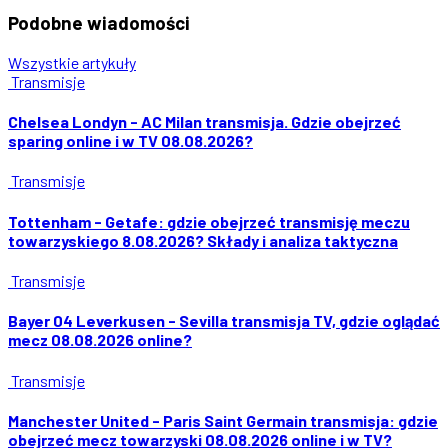
Podobne
wiadomości
Wszystkie artykuły
Transmisje
Chelsea Londyn - AC Milan transmisja. Gdzie obejrzeć
sparing online i w TV 08.08.2026?
Transmisje
Tottenham - Getafe: gdzie obejrzeć transmisję meczu
towarzyskiego 8.08.2026? Składy i analiza taktyczna
Transmisje
Bayer 04 Leverkusen - Sevilla transmisja TV, gdzie oglądać
mecz 08.08.2026 online?
Transmisje
Manchester United - Paris Saint Germain transmisja: gdzie
obejrzeć mecz towarzyski 08.08.2026 online i w TV?