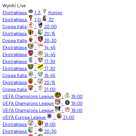
Wyniki Live
Ekstraklasa
1:3
Koniec
Ekstraklasa
1:0
32'
Coppa Italia
:
20:00
Ekstraklasa
:
20:15
Coppa Italia
:
20:30
Ekstraklasa
:
14:45
Ekstraklasa
:
14:45
Ekstraklasa
:
17:30
Ekstraklasa
:
17:30
Coppa Italia
:
19:45
Ekstraklasa
:
20:15
Coppa Italia
:
21:00
UEFA Champions League
:
19:00
UEFA Champions League
:
19:00
UEFA Champions League
:
19:00
UEFA Europa League
:
21:00
Ekstraklasa
:
18:00
Ekstraklasa
:
20:30