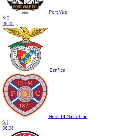
Port Vale
3:0
06.08
Benfica
Heart Of Midlothian
6:1
06.08