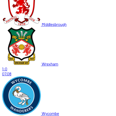
Middlesbrough
Wrexham
1:0
07.08
Wycombe