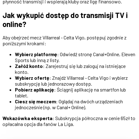
płynność transmisji i wspierają kluby oraz ligę finansowo.
Jak wykupić dostęp do transmisji TV i
online?
Aby obejrzeć mecz Villarreal - Celta Vigo, postępuj zgodnie z
poniższymi krokami:
Wybierz platformę
: Odwiedź stronę Canal+Online, Eleven
Sports lub inną z listy.
Załóż konto
: Zarejestruj się lub zaloguj na istniejące
konto.
Wybierz ofertę
: Znajdź Villarreal - Celta Vigo i wybierz
subskrypcję lub jednorazowy dostęp.
Pobierz aplikację
: Ściągnij aplikację na smartfon lub
tablet.
Ciesz się meczem
: Oglądaj na dwóch urządzeniach
jednocześnie (np. w Canal+ Online).
Wskazówka eksperta
: Subskrypcja półroczna w cenie 65zł to
opłacalna opcja dla fanów La Liga.