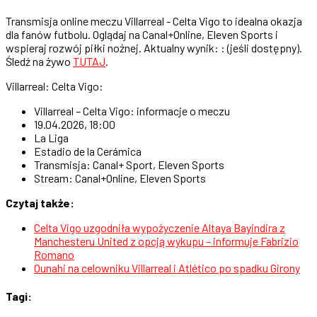
Transmisja online meczu Villarreal - Celta Vigo to idealna okazja
dla fanów futbolu. Oglądaj na Canal+Online, Eleven Sports i
wspieraj rozwój piłki nożnej. Aktualny wynik: : (jeśli dostępny).
Śledź na żywo
TUTAJ
.
Villarreal: Celta Vigo:
Villarreal – Celta Vigo: informacje o meczu
19.04.2026, 18:00
La Liga
Estadio de la Cerámica
Transmisja: Canal+ Sport, Eleven Sports
Stream: Canal+Online, Eleven Sports
Czytaj także:
Celta Vigo uzgodniła wypożyczenie Altaya Bayindira z
Manchesteru United z opcją wykupu – informuje Fabrizio
Romano
Ounahi na celowniku Villarreal i Atlético po spadku Girony
Tagi: