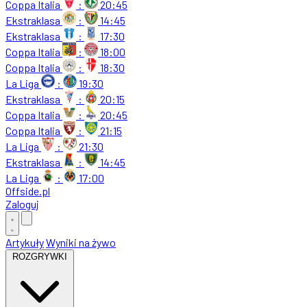
Coppa Italia
:
20:45
Ekstraklasa
:
14:45
Ekstraklasa
:
17:30
Coppa Italia
:
18:00
Coppa Italia
:
18:30
La Liga
:
19:30
Ekstraklasa
:
20:15
Coppa Italia
:
20:45
Coppa Italia
:
21:15
La Liga
:
21:30
Ekstraklasa
:
14:45
La Liga
:
17:00
Offside
.
pl
Zaloguj
Artykuły
Wyniki na żywo
ROZGRYWKI