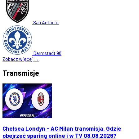
San Antonio
Darmstadt 98
Zobacz więcej →
Transmisje
Chelsea Londyn - AC Milan transmisja. Gdzie
obejrzeć sparing online i w TV 08.08.2026?