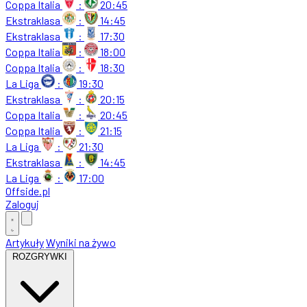
Coppa Italia
:
20:45
Ekstraklasa
:
14:45
Ekstraklasa
:
17:30
Coppa Italia
:
18:00
Coppa Italia
:
18:30
La Liga
:
19:30
Ekstraklasa
:
20:15
Coppa Italia
:
20:45
Coppa Italia
:
21:15
La Liga
:
21:30
Ekstraklasa
:
14:45
La Liga
:
17:00
Offside
.
pl
Zaloguj
Artykuły
Wyniki na żywo
ROZGRYWKI