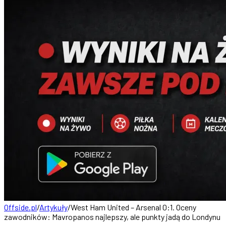
Offside.pl
/
Artykuły
/
West Ham United – Arsenal 0:1. Oceny
zawodników: Mavropanos najlepszy, ale punkty jadą do Londynu