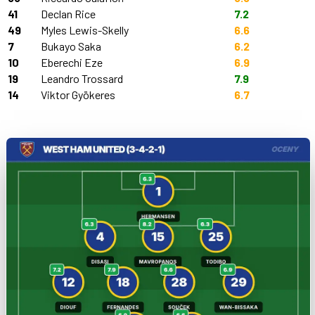
41
Declan Rice
7.2
49
Myles Lewis-Skelly
6.6
7
Bukayo Saka
6.2
10
Eberechi Eze
6.9
19
Leandro Trossard
7.9
14
Viktor Gyökeres
6.7