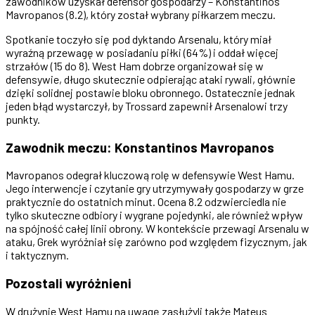
zawodników uzyskał defensor gospodarzy – Konstantinos
Mavropanos (8.2), który został wybrany piłkarzem meczu.
Spotkanie toczyło się pod dyktando Arsenalu, który miał
wyraźną przewagę w posiadaniu piłki (64%) i oddał więcej
strzałów (15 do 8). West Ham dobrze organizował się w
defensywie, długo skutecznie odpierając ataki rywali, głównie
dzięki solidnej postawie bloku obronnego. Ostatecznie jednak
jeden błąd wystarczył, by Trossard zapewnił Arsenalowi trzy
punkty.
Zawodnik meczu: Konstantinos Mavropanos
Mavropanos odegrał kluczową rolę w defensywie West Hamu.
Jego interwencje i czytanie gry utrzymywały gospodarzy w grze
praktycznie do ostatnich minut. Ocena 8.2 odzwierciedla nie
tylko skuteczne odbiory i wygrane pojedynki, ale również wpływ
na spójność całej linii obrony. W kontekście przewagi Arsenalu w
ataku, Grek wyróżniał się zarówno pod względem fizycznym, jak
i taktycznym.
Pozostali wyróżnieni
W drużynie West Hamu na uwagę zasłużyli także Mateus