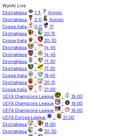
Wyniki Live
Ekstraklasa
1:3
Koniec
Ekstraklasa
2:0
Koniec
Coppa Italia
0:0
11'
Ekstraklasa
:
20:15
Coppa Italia
:
20:30
Ekstraklasa
:
14:45
Ekstraklasa
:
14:45
Ekstraklasa
:
17:30
Ekstraklasa
:
17:30
Coppa Italia
:
19:45
Ekstraklasa
:
20:15
Coppa Italia
:
21:00
UEFA Champions League
:
19:00
UEFA Champions League
:
19:00
UEFA Champions League
:
19:00
UEFA Europa League
:
21:00
Ekstraklasa
:
18:00
Ekstraklasa
:
20:30