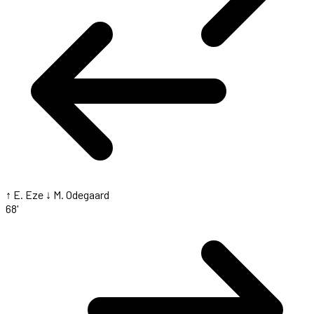
↑ E. Eze
↓ M. Odegaard
68'