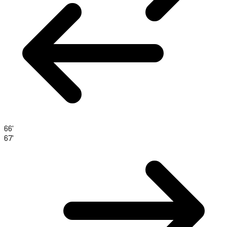
66'
67'