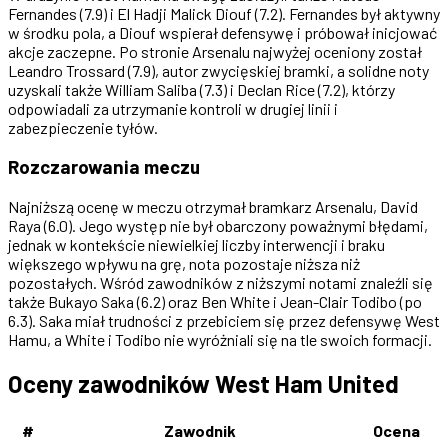
Fernandes (7.9) i El Hadji Malick Diouf (7.2). Fernandes był aktywny
w środku pola, a Diouf wspierał defensywę i próbował inicjować
akcje zaczepne. Po stronie Arsenalu najwyżej oceniony został
Leandro Trossard (7.9), autor zwycięskiej bramki, a solidne noty
uzyskali także William Saliba (7.3) i Declan Rice (7.2), którzy
odpowiadali za utrzymanie kontroli w drugiej linii i
zabezpieczenie tyłów.
Rozczarowania meczu
Najniższą ocenę w meczu otrzymał bramkarz Arsenalu, David
Raya (6.0). Jego występ nie był obarczony poważnymi błędami,
jednak w kontekście niewielkiej liczby interwencji i braku
większego wpływu na grę, nota pozostaje niższa niż
pozostałych. Wśród zawodników z niższymi notami znaleźli się
także Bukayo Saka (6.2) oraz Ben White i Jean-Clair Todibo (po
6.3). Saka miał trudności z przebiciem się przez defensywę West
Hamu, a White i Todibo nie wyróżniali się na tle swoich formacji.
Oceny zawodników West Ham United
#
Zawodnik
Ocena