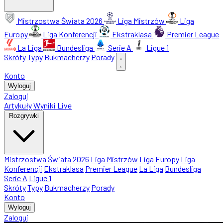
Mistrzostwa Świata 2026
Liga Mistrzów
Liga
Europy
Liga Konferencji
Ekstraklasa
Premier League
La Liga
Bundesliga
Serie A
Ligue 1
Skróty
Typy
Bukmacherzy
Porady
Konto
Wyloguj
Zaloguj
Artykuły
Wyniki Live
Rozgrywki
Mistrzostwa Świata 2026
Liga Mistrzów
Liga Europy
Liga
Konferencji
Ekstraklasa
Premier League
La Liga
Bundesliga
Serie A
Ligue 1
Skróty
Typy
Bukmacherzy
Porady
Konto
Wyloguj
Zaloguj