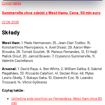
Czytaj także
Summerville chce odejść z West Hamu. Cena: 50 mln euro
22.06.2026
Składy
West Ham:
1. Mads Hermansen, 25. Jean-Clair Todibo, 15.
Konstantinos Mavropanos, 4. Axel Disasi, 29. Aaron Wan-
Bissaka, 28. Tomáš Souček, 18. Mateus Fernandes, 12. El Hadji
Malick Diouf, 20. Jarrod Bowen, 7. Crysencio Summerville, 11.
Valentín Castellanos
Arsenal:
1. David Raya, 4. Ben White, 2. William Saliba, 6. Gabriel
Magalhães, 33. Riccardo Calafiori, 41. Declan Rice, 49. Myles
Lewis-Skelly, 7. Bukayo Saka, 10. Eberechi Eze, 19. Leandro
Trossard, 14. Viktor Gyökeres
Czytaj także:
United na pole position po Fernandesa. West Ham chce 80
mln