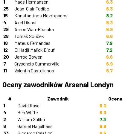
1
Mads Hermansen
6.3
25
Jean-Clair Todibo
6.3
15
Konstantinos Mavropanos
8.2
4
Axel Disasi
6.3
29
Aaron Wan-Bissaka
6.9
28
Tomáš Souček
6.6
18
Mateus Fernandes
7.9
12
El Hadji Malick Diouf
7.2
20
Jarrod Bowen
6.6
7
Crysencio Summerville
6.9
11
Valentín Castellanos
6.7
Oceny zawodników Arsenal Londyn
#
Zawodnik
Ocena
1
David Raya
6.0
4
Ben White
6.3
2
William Saliba
7.3
6
Gabriel Magalhães
6.6
33
Riccardo Calafiori
6.5