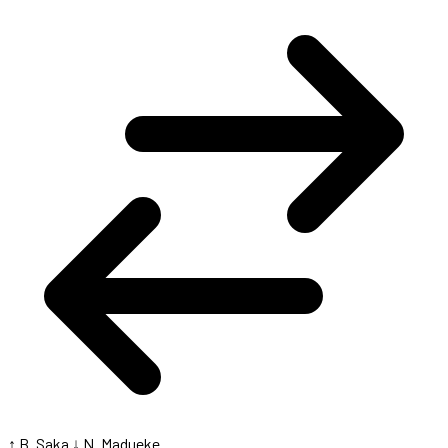
↑ B. Saka
↓ N. Madueke