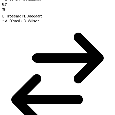
83'
⚽
L. Trossard
M. Odegaard
↑ A. Disasi
↓ C. Wilson