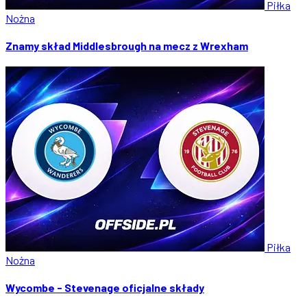
Piłka
Nożna
Znamy skład Middlesbrough na mecz z Wrexham
Piłka
Nożna
Wycombe - Stevenage oficjalne składy