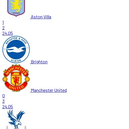
Aston Villa
1
2
24.05
Brighton
Manchester United
0
3
24.05