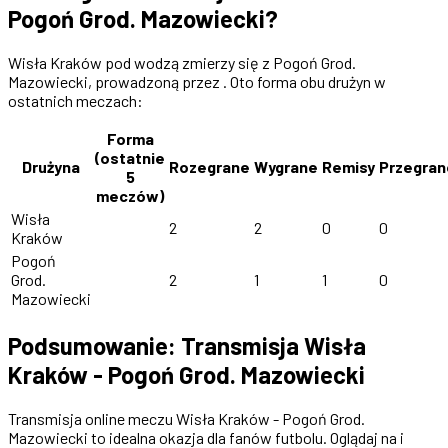
Pogoń Grod. Mazowiecki?
Wisła Kraków pod wodzą zmierzy się z Pogoń Grod.
Mazowiecki, prowadzoną przez . Oto forma obu drużyn w
ostatnich meczach:
Forma
(ostatnie
Drużyna
Rozegrane
Wygrane
Remisy
Przegran
5
meczów)
Wisła
2
2
0
0
Kraków
Pogoń
Grod.
2
1
1
0
Mazowiecki
Podsumowanie: Transmisja Wisła
Kraków - Pogoń Grod. Mazowiecki
Transmisja online meczu Wisła Kraków - Pogoń Grod.
Mazowiecki to idealna okazja dla fanów futbolu. Oglądaj na i