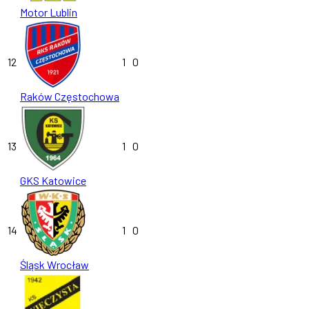
Motor Lublin
12
1
0
Raków Częstochowa
13
1
0
GKS Katowice
14
1
0
Śląsk Wrocław