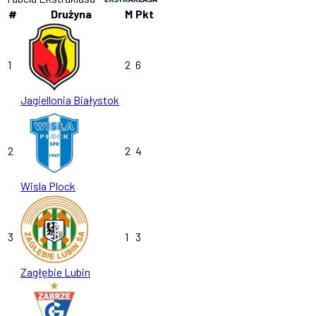
#
Drużyna
M
Pkt
1
2
6
Jagiellonia Białystok
2
2
4
Wisla Plock
3
1
3
Zagłębie Lubin