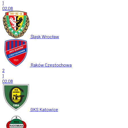
1
02.08
Śląsk Wrocław
Raków Częstochowa
2
1
02.08
GKS Katowice