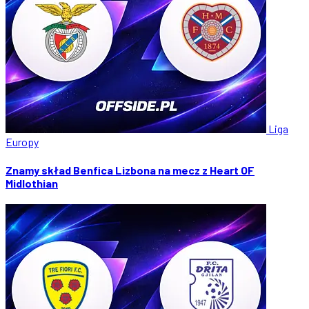
Liga
Europy
Znamy skład Benfica Lizbona na mecz z Heart OF
Midlothian