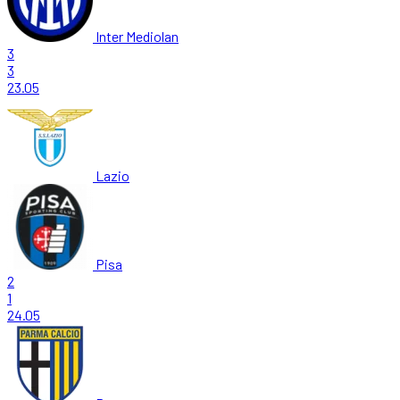
Inter Mediolan
3
3
23.05
Lazio
Pisa
2
1
24.05