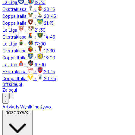
La Liga
:
19:30
Ekstraklasa
:
20:15
Coppa Italia
:
20:45
Coppa Italia
:
21:15
La Liga
:
21:30
Ekstraklasa
:
14:45
La Liga
:
17:00
Ekstraklasa
:
17:30
Coppa Italia
:
18:00
La Liga
:
19:00
Ekstraklasa
:
20:15
Coppa Italia
:
20:45
Offside
.
pl
Zaloguj
Artykuły
Wyniki na żywo
ROZGRYWKI