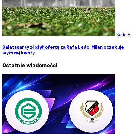
Serie A
Galatasaray złożył ofertę za Rafa Leão, Milan oczekuje
wyższej kwoty
Ostatnie
wiadomości