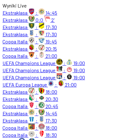
Wyniki Live
Ekstraklasa
:
14:45
Ekstraklasa
0:0
2'
Ekstraklasa
:
17:30
Ekstraklasa
:
17:30
Coppa Italia
:
19:45
Ekstraklasa
:
20:15
Coppa Italia
:
21:00
UEFA Champions League
:
19:00
UEFA Champions League
:
19:00
UEFA Champions League
:
19:00
UEFA Europa League
:
21:00
Ekstraklasa
:
18:00
Ekstraklasa
:
20:30
Coppa Italia
:
20:45
Ekstraklasa
:
14:45
Ekstraklasa
:
17:30
Coppa Italia
:
18:00
Coppa Italia
:
18:30