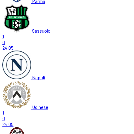
Parma
Sassuolo
1
0
24.05
Napoli
Udinese
1
0
24.05