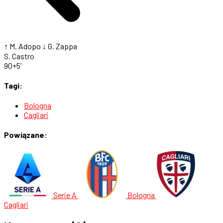
↑ M. Adopo
↓ G. Zappa
S. Castro
90+5'
Tagi:
Bologna
Cagliari
Powiązane:
Serie A
Bologna
Cagliari