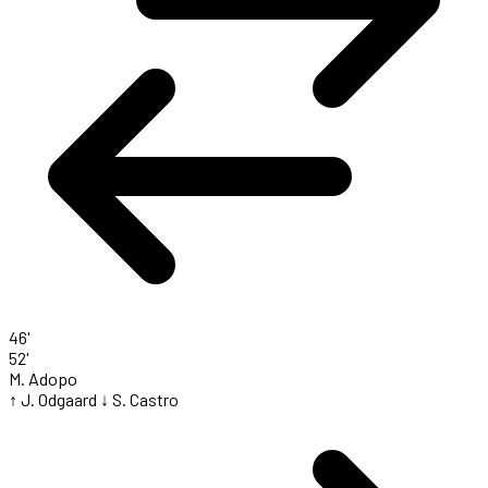
46'
52'
M. Adopo
↑ J. Odgaard
↓ S. Castro