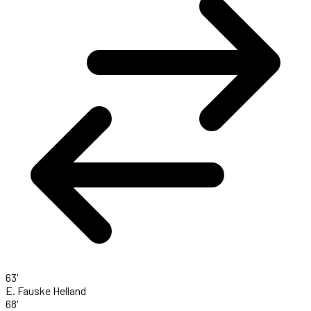
63'
E. Fauske Helland
68'