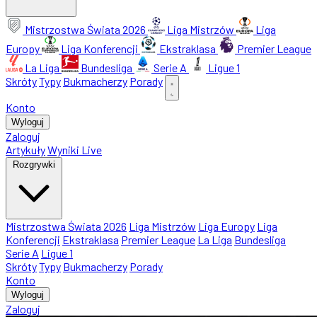
Mistrzostwa Świata 2026
Liga Mistrzów
Liga
Europy
Liga Konferencji
Ekstraklasa
Premier League
La Liga
Bundesliga
Serie A
Ligue 1
Skróty
Typy
Bukmacherzy
Porady
Konto
Wyloguj
Zaloguj
Artykuły
Wyniki Live
Rozgrywki
Mistrzostwa Świata 2026
Liga Mistrzów
Liga Europy
Liga
Konferencji
Ekstraklasa
Premier League
La Liga
Bundesliga
Serie A
Ligue 1
Skróty
Typy
Bukmacherzy
Porady
Konto
Wyloguj
Zaloguj