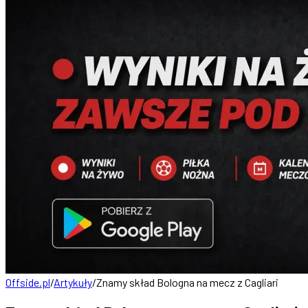
Offside.pl
/
Artykuły
/
Znamy skład Bologna na mecz z Cagliari