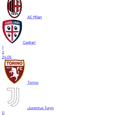
AC Milan
Cagliari
1
2
24.05
Torino
Juventus Turyn
0