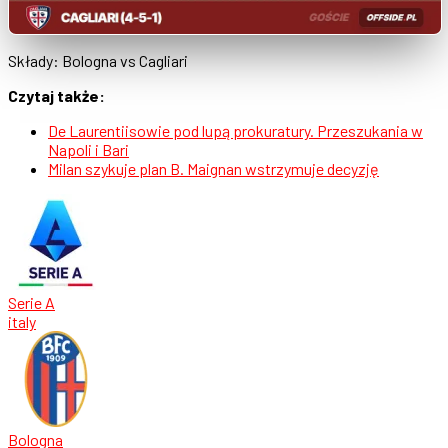
Składy: Bologna vs Cagliari
Czytaj także:
De Laurentiisowie pod lupą prokuratury. Przeszukania w
Napoli i Bari
Milan szykuje plan B. Maignan wstrzymuje decyzję
Serie A
italy
Bologna