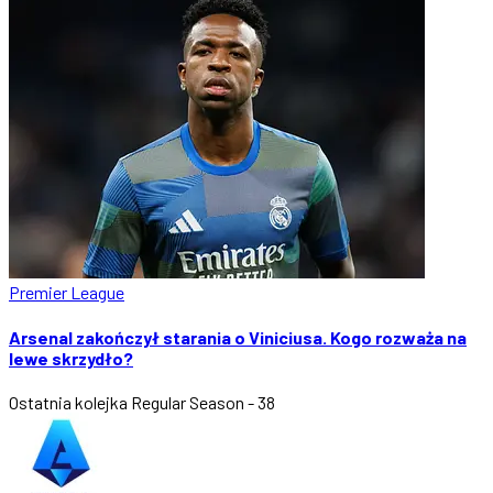
Premier League
Arsenal zakończył starania o Viniciusa. Kogo rozważa na
lewe skrzydło?
Ostatnia kolejka
Regular Season - 38