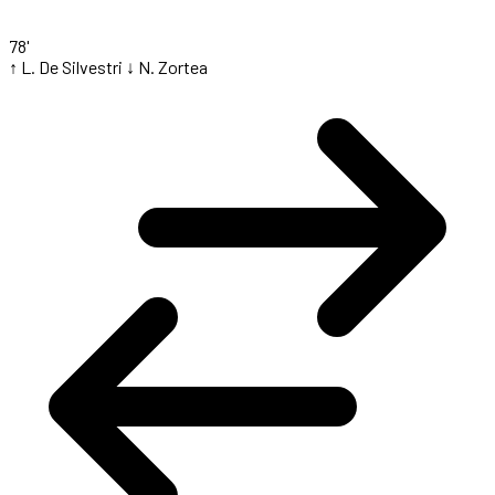
78'
↑ L. De Silvestri
↓ N. Zortea