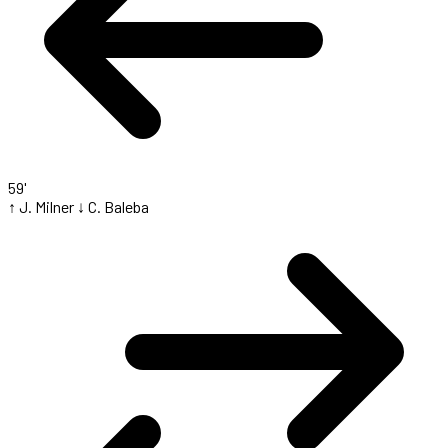
59'
↑ J. Milner
↓ C. Baleba