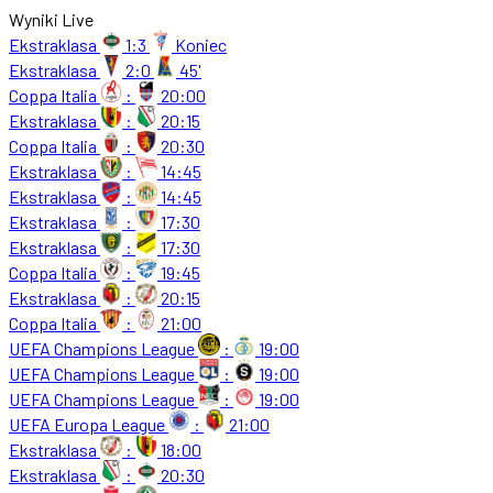
Wyniki Live
Ekstraklasa
1:3
Koniec
Ekstraklasa
2:0
45'
Coppa Italia
:
20:00
Ekstraklasa
:
20:15
Coppa Italia
:
20:30
Ekstraklasa
:
14:45
Ekstraklasa
:
14:45
Ekstraklasa
:
17:30
Ekstraklasa
:
17:30
Coppa Italia
:
19:45
Ekstraklasa
:
20:15
Coppa Italia
:
21:00
UEFA Champions League
:
19:00
UEFA Champions League
:
19:00
UEFA Champions League
:
19:00
UEFA Europa League
:
21:00
Ekstraklasa
:
18:00
Ekstraklasa
:
20:30