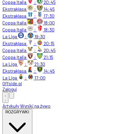
Coppa Italia
:
20:45
Ekstraklasa
:
14:45
Ekstraklasa
:
17:30
Coppa Italia
:
18:00
Coppa Italia
:
18:30
La Liga
:
19:30
Ekstraklasa
:
20:15
Coppa Italia
:
20:45
Coppa Italia
:
21:15
La Liga
:
21:30
Ekstraklasa
:
14:45
La Liga
:
17:00
Offside
.
pl
Zaloguj
Artykuły
Wyniki na żywo
ROZGRYWKI