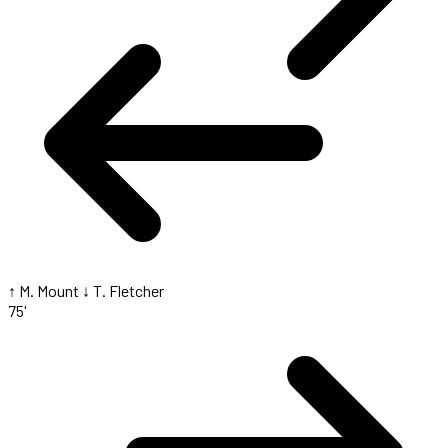
↑ M. Mount
↓ T. Fletcher
75'