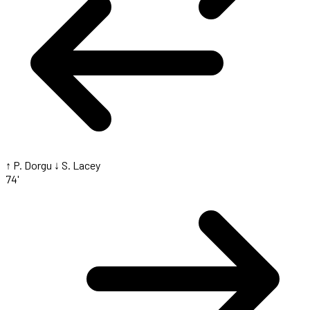
↑ P. Dorgu
↓ S. Lacey
74'