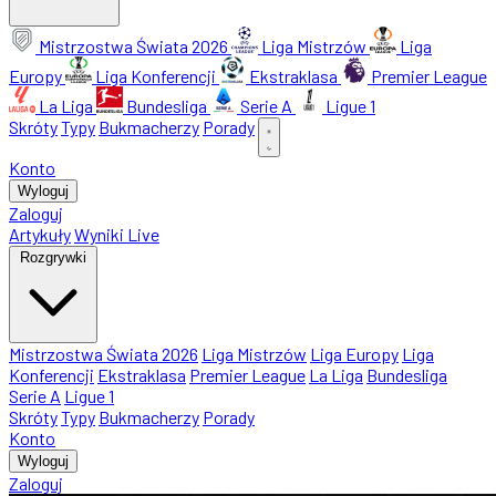
Mistrzostwa Świata 2026
Liga Mistrzów
Liga
Europy
Liga Konferencji
Ekstraklasa
Premier League
La Liga
Bundesliga
Serie A
Ligue 1
Skróty
Typy
Bukmacherzy
Porady
Konto
Wyloguj
Zaloguj
Artykuły
Wyniki Live
Rozgrywki
Mistrzostwa Świata 2026
Liga Mistrzów
Liga Europy
Liga
Konferencji
Ekstraklasa
Premier League
La Liga
Bundesliga
Serie A
Ligue 1
Skróty
Typy
Bukmacherzy
Porady
Konto
Wyloguj
Zaloguj