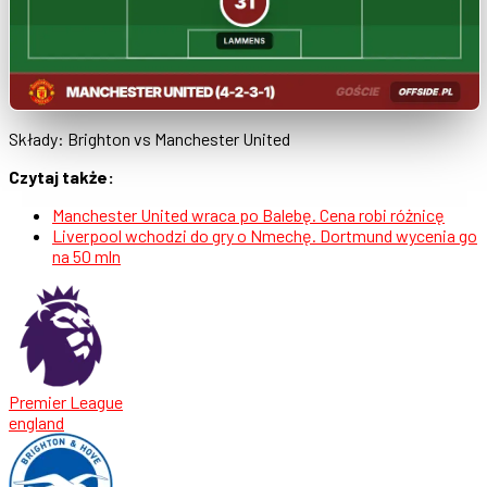
Składy: Brighton vs Manchester United
Czytaj także:
Manchester United wraca po Balebę. Cena robi różnicę
Liverpool wchodzi do gry o Nmechę. Dortmund wycenia go
na 50 mln
Premier League
england