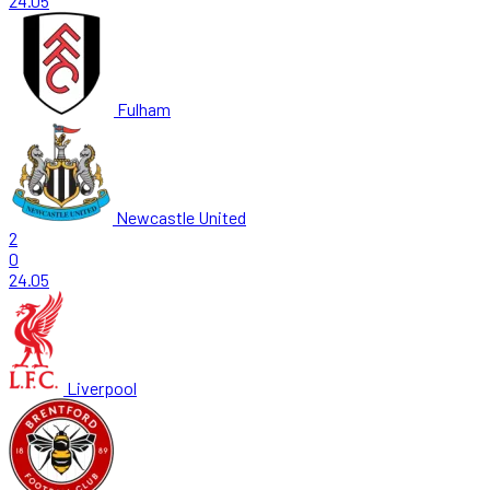
24.05
Fulham
Newcastle United
2
0
24.05
Liverpool