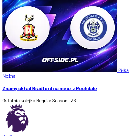
Piłka
Nożna
Znamy skład Bradford na mecz z Rochdale
Ostatnia kolejka
Regular Season - 38