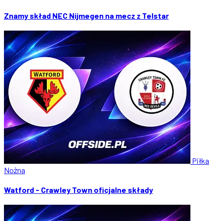
Znamy skład NEC Nijmegen na mecz z Telstar
Piłka
Nożna
Watford - Crawley Town oficjalne składy