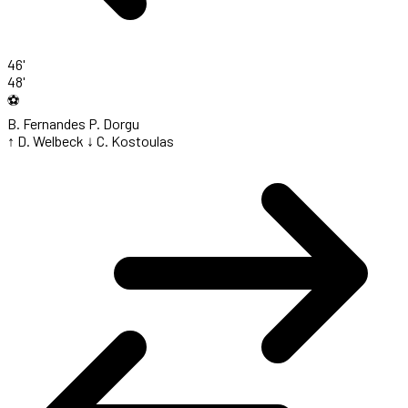
46'
48'
⚽
B. Fernandes
P. Dorgu
↑ D. Welbeck
↓ C. Kostoulas