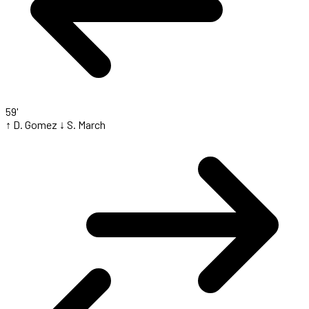
59'
↑ D. Gomez
↓ S. March