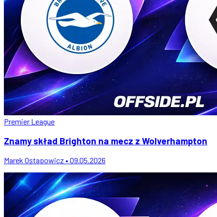
Premier League
Znamy skład Brighton na mecz z Wolverhampton
Marek Ostapowicz • 09.05.2026