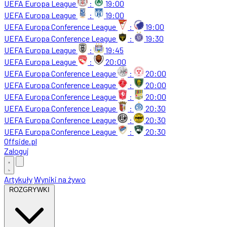
UEFA Europa League
:
19:00
UEFA Europa League
:
19:00
UEFA Europa Conference League
:
19:00
UEFA Europa Conference League
:
19:30
UEFA Europa League
:
19:45
UEFA Europa League
:
20:00
UEFA Europa Conference League
:
20:00
UEFA Europa Conference League
:
20:00
UEFA Europa Conference League
:
20:00
UEFA Europa Conference League
:
20:30
UEFA Europa Conference League
:
20:30
UEFA Europa Conference League
:
20:30
Offside
.
pl
Zaloguj
Artykuły
Wyniki na żywo
ROZGRYWKI