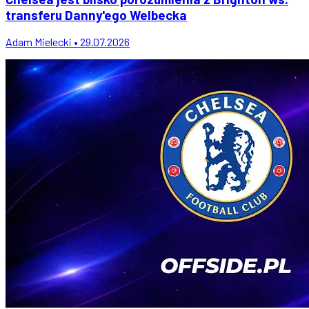
transferu Danny'ego Welbecka
Adam Mielecki • 29.07.2026