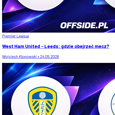
Premier League
West Ham United - Leeds: gdzie obejrzeć mecz?
Wojciech Klonowski • 24.05.2026