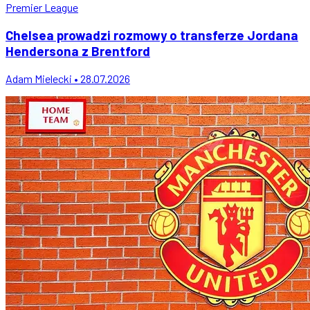
Premier League
Chelsea prowadzi rozmowy o transferze Jordana
Hendersona z Brentford
Adam Mielecki • 28.07.2026