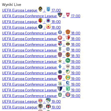
Wyniki Live
UEFA Europa League
:
17:00
UEFA Europa Conference League
:
17:00
UEFA Europa League
:
18:00
UEFA Europa League
:
18:00
UEFA Europa Conference League
:
18:00
UEFA Europa Conference League
:
18:00
UEFA Europa Conference League
:
18:00
UEFA Europa Conference League
:
18:00
UEFA Europa Conference League
:
18:30
UEFA Europa Conference League
:
19:00
UEFA Europa Conference League
:
19:00
UEFA Europa Conference League
:
19:00
UEFA Europa Conference League
:
19:00
UEFA Europa Conference League
:
19:00
UEFA Europa Conference League
:
19:00
UEFA Europa Conference League
:
19:00
UEFA Europa League
:
19:00
UEFA Europa League
:
19:00