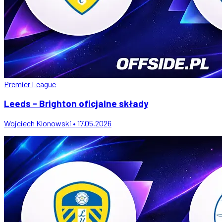
Premier League
Leeds - Brighton oficjalne składy
Wojciech Klonowski • 17.05.2026