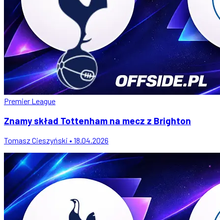
Premier League
Znamy skład Tottenham na mecz z Brighton
Tomasz Cieszyński • 18.04.2026