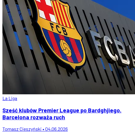
La Liga
Sześć klubów Premier League po Bardghjiego.
Barcelona rozważa ruch
Tomasz Cieszyński • 04.06.2026