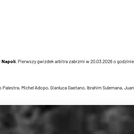
- Napoli
. Pierwszy gwizdek arbitra zabrzmi w 20.03.2026 o godzinie
rco Palestra, Michel Adopo, Gianluca Gaetano, Ibrahim Sulemana, Ju