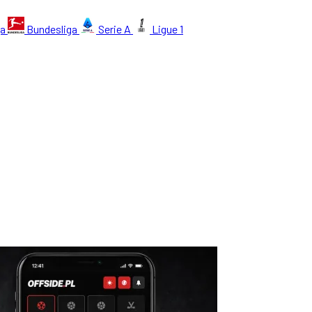
ga
Bundesliga
Serie A
Ligue 1