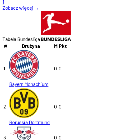
1
Zobacz więcej →
Tabela Bundesliga
#
Drużyna
M
Pkt
1
0
0
Bayern Monachium
2
0
0
Borussia Dortmund
3
0
0