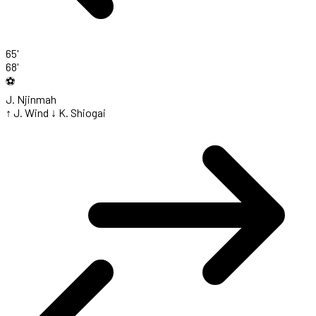
65'
68'
⚽
J. Njinmah
↑ J. Wind
↓ K. Shiogai