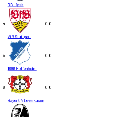
RB Lipsk
4
0
0
VfB Stuttgart
5
0
0
1899 Hoffenheim
6
0
0
Bayer 04 Leverkusen