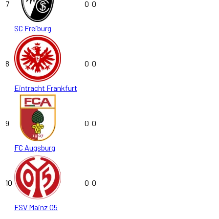
7
0
0
SC Freiburg
8
0
0
Eintracht Frankfurt
9
0
0
FC Augsburg
10
0
0
FSV Mainz 05