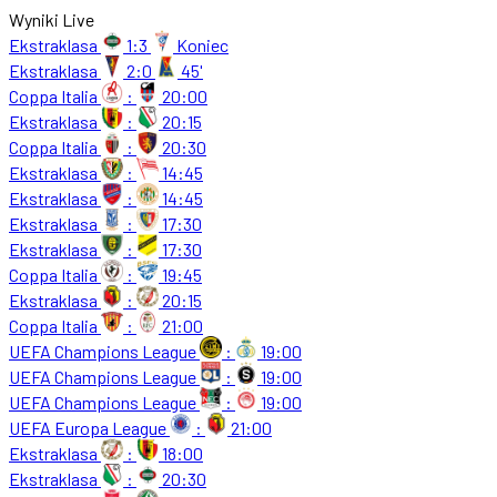
Wyniki Live
Ekstraklasa
1:3
Koniec
Ekstraklasa
2:0
45'
Coppa Italia
:
20:00
Ekstraklasa
:
20:15
Coppa Italia
:
20:30
Ekstraklasa
:
14:45
Ekstraklasa
:
14:45
Ekstraklasa
:
17:30
Ekstraklasa
:
17:30
Coppa Italia
:
19:45
Ekstraklasa
:
20:15
Coppa Italia
:
21:00
UEFA Champions League
:
19:00
UEFA Champions League
:
19:00
UEFA Champions League
:
19:00
UEFA Europa League
:
21:00
Ekstraklasa
:
18:00
Ekstraklasa
:
20:30