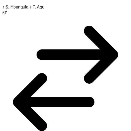
↑ S. Mbangula
↓ F. Agu
61'