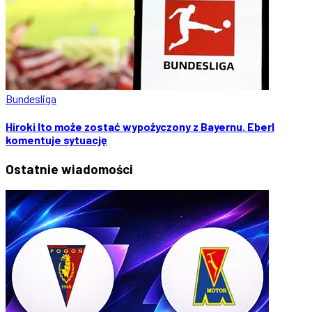
Bundesliga
Hiroki Ito może zostać wypożyczony z Bayernu. Eberl
komentuje sytuację
Ostatnie
wiadomości