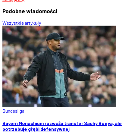
Podobne
wiadomości
Wszystkie artykuły
Bundesliga
Bayern Monachium rozważa transfer Sachy Boeya, ale
potrzebuje głębi defensywnej