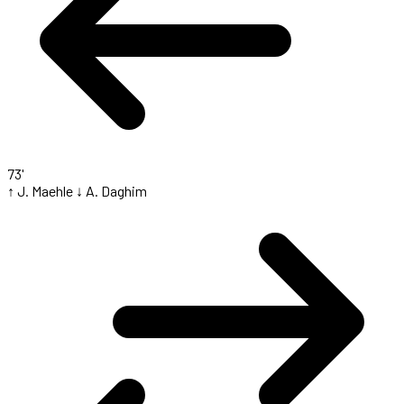
73'
↑ J. Maehle
↓ A. Daghim