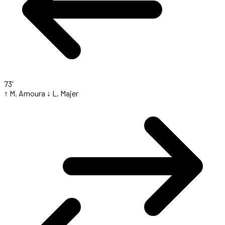
73'
↑ M. Amoura
↓ L. Majer