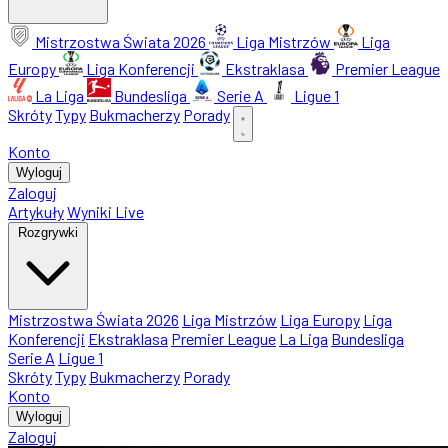
Mistrzostwa Świata 2026
Liga Mistrzów
Liga
Europy
Liga Konferencji
Ekstraklasa
Premier League
La Liga
Bundesliga
Serie A
Ligue 1
Skróty
Typy
Bukmacherzy
Porady
Konto
Wyloguj
Zaloguj
Artykuły
Wyniki Live
Rozgrywki
Mistrzostwa Świata 2026
Liga Mistrzów
Liga Europy
Liga
Konferencji
Ekstraklasa
Premier League
La Liga
Bundesliga
Serie A
Ligue 1
Skróty
Typy
Bukmacherzy
Porady
Konto
Wyloguj
Zaloguj