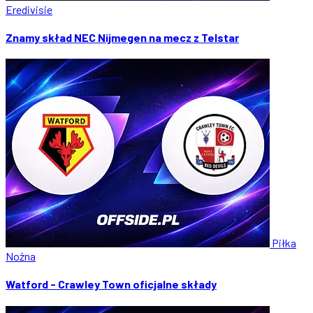
Eredivisie
Znamy skład NEC Nijmegen na mecz z Telstar
Piłka
Nożna
Watford - Crawley Town oficjalne składy