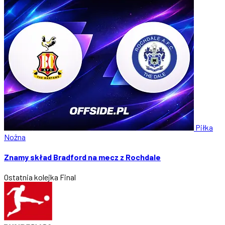
Piłka
Nożna
Znamy skład Bradford na mecz z Rochdale
Ostatnia kolejka
Final