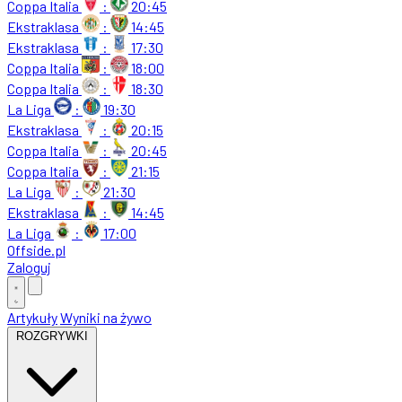
Coppa Italia
:
20:45
Ekstraklasa
:
14:45
Ekstraklasa
:
17:30
Coppa Italia
:
18:00
Coppa Italia
:
18:30
La Liga
:
19:30
Ekstraklasa
:
20:15
Coppa Italia
:
20:45
Coppa Italia
:
21:15
La Liga
:
21:30
Ekstraklasa
:
14:45
La Liga
:
17:00
Offside
.
pl
Zaloguj
Artykuły
Wyniki na żywo
ROZGRYWKI