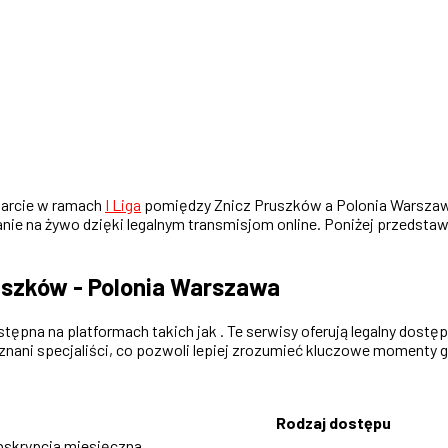
starcie w ramach
I Liga
pomiędzy Znicz Pruszków a Polonia Warszawa
kanie na żywo dzięki legalnym transmisjom online. Poniżej przedst
uszków - Polonia Warszawa
pna na platformach takich jak . Te serwisy oferują legalny dostęp
ani specjaliści, co pozwoli lepiej zrozumieć kluczowe momenty g
Rodzaj dostępu
bskrypcja miesięczna