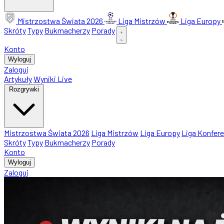
Mistrzostwa Świata 2026
Liga Mistrzów
Liga Europy
Skróty
Typy
Bukmacherzy
Porady
Konto
Wyloguj
Zaloguj
Artykuły
Wyniki Live
Rozgrywki
Mistrzostwa Świata 2026
Liga Mistrzów
Liga Europy
Liga Konfere
Skróty
Typy
Bukmacherzy
Porady
Konto
Wyloguj
Zaloguj