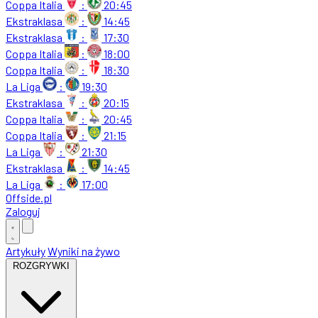
Coppa Italia
:
20:45
Ekstraklasa
:
14:45
Ekstraklasa
:
17:30
Coppa Italia
:
18:00
Coppa Italia
:
18:30
La Liga
:
19:30
Ekstraklasa
:
20:15
Coppa Italia
:
20:45
Coppa Italia
:
21:15
La Liga
:
21:30
Ekstraklasa
:
14:45
La Liga
:
17:00
Offside
.
pl
Zaloguj
Artykuły
Wyniki na żywo
ROZGRYWKI