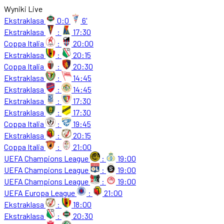
Wyniki Live
Ekstraklasa
0:0
6'
Ekstraklasa
:
17:30
Coppa Italia
:
20:00
Ekstraklasa
:
20:15
Coppa Italia
:
20:30
Ekstraklasa
:
14:45
Ekstraklasa
:
14:45
Ekstraklasa
:
17:30
Ekstraklasa
:
17:30
Coppa Italia
:
19:45
Ekstraklasa
:
20:15
Coppa Italia
:
21:00
UEFA Champions League
:
19:00
UEFA Champions League
:
19:00
UEFA Champions League
:
19:00
UEFA Europa League
:
21:00
Ekstraklasa
:
18:00
Ekstraklasa
:
20:30