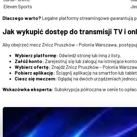
Eleven Sports
Je
Dlaczego warto?
Legalne platformy streamingowe gwarantują pły
Jak wykupić dostęp do transmisji TV i on
Aby obejrzeć mecz Znicz Pruszków - Polonia Warszawa, postępuj
Wybierz platformę
: Odwiedź stronę lub inną z listy.
Załóż konto
: Zarejestruj się lub zaloguj na istniejące konto
Wybierz ofertę
: Znajdź Znicz Pruszków - Polonia Warszaw
Pobierz aplikację
: Ściągnij aplikację na smartfon lub tablet
Ciesz się meczem
: Oglądaj na dwóch urządzeniach jednocz
Wskazówka eksperta
: Subskrypcja półroczna w cenie to opłaca