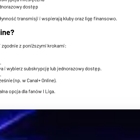
dnorazowy dostęp
nność transmisji i wspierają kluby oraz ligę finansowo.
line?
 zgodnie z poniższymi krokami:
.
a i wybierz subskrypcję lub jednorazowy dostęp.
.
eśnie (np. w Canal+ Online).
lna opcja dla fanów I Liga.