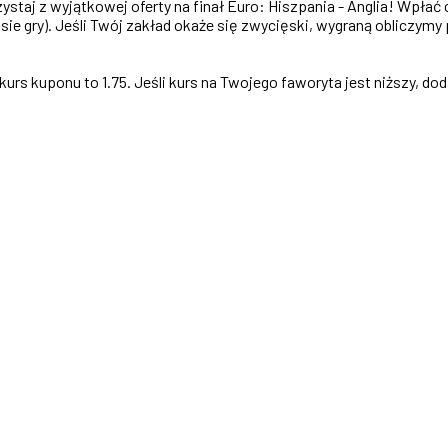
rzystaj z wyjątkowej oferty na finał Euro: Hiszpania - Anglia! Wpł
e gry). Jeśli Twój zakład okaże się zwycięski, wygraną obliczymy 
urs kuponu to 1.75. Jeśli kurs na Twojego faworyta jest niższy, do