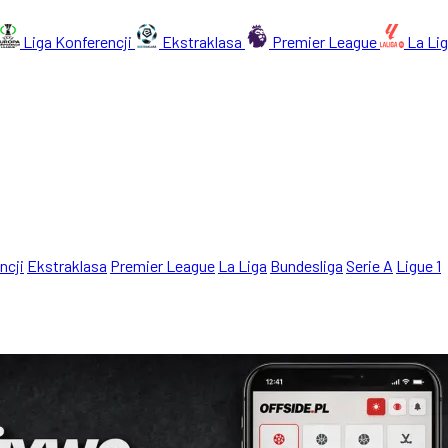
Liga Konferencji
Ekstraklasa
Premier League
La Li
ncji
Ekstraklasa
Premier League
La Liga
Bundesliga
Serie A
Ligue 1