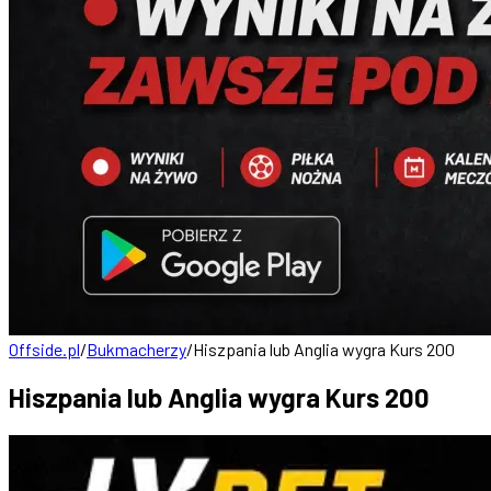
Offside.pl
/
Bukmacherzy
/
Hiszpania lub Anglia wygra Kurs 200
Hiszpania lub Anglia wygra Kurs 200