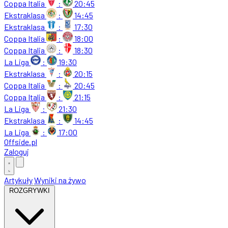
Coppa Italia
:
20:45
Ekstraklasa
:
14:45
Ekstraklasa
:
17:30
Coppa Italia
:
18:00
Coppa Italia
:
18:30
La Liga
:
19:30
Ekstraklasa
:
20:15
Coppa Italia
:
20:45
Coppa Italia
:
21:15
La Liga
:
21:30
Ekstraklasa
:
14:45
La Liga
:
17:00
Offside
.
pl
Zaloguj
Artykuły
Wyniki na żywo
ROZGRYWKI