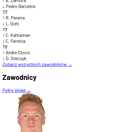
↑
A. Zamora
↓
Pedro Barcelos
73'
↑
R. Pereira
↓
L. Gohi
73'
↑
C. Kahraman
↓
C. Ferreira
79'
↑
Andre Clovis
↓
D. Steczyk
Zobacz wszystkich zawodników →
Zawodnicy
Pełny skład →