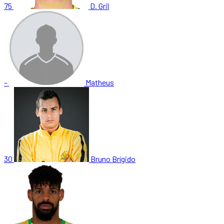
75
D. Gril
–
Matheus
30
Bruno Brígido