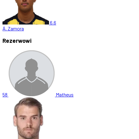
6.6
Á. Zamora
Rezerwowi
58
Matheus