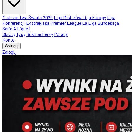
Mistrzostwa Świata 2026
Liga Mistrzów
Liga Europy
Liga
Konferencji
Ekstraklasa
Premier League
La Liga
Bundesliga
Serie A
Ligue 1
Skróty
Typy
Bukmacherzy
Porady
Konto
Wyloguj
Zaloguj