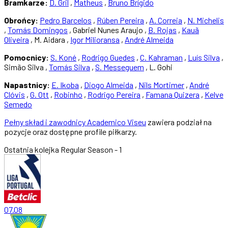
Bramkarze:
D. Gril
,
Matheus
,
Bruno Brígido
Obrońcy:
Pedro Barcelos
,
Rúben Pereira
,
A. Correia
,
N. Michelis
,
Tomás Domingos
, Gabriel Nunes Araujo ,
B. Rojas
,
Kauã
Oliveira
, M. Aidara ,
Igor Milioransa
,
André Almeida
Pomocnicy:
S. Koné
,
Rodrigo Guedes
,
C. Kahraman
,
Luís Silva
,
Simão Silva ,
Tomás Silva
,
S. Messeguem
, L. Gohi
Napastnicy:
E. Ikoba
,
Diogo Almeida
,
Nils Mortimer
,
André
Clóvis
,
G. Ott
,
Robinho
,
Rodrigo Pereira
,
Famana Quizera
,
Kelve
Semedo
Pełny skład i zawodnicy Academico Viseu
zawiera podział na
pozycje oraz dostępne profile piłkarzy.
Ostatnia kolejka
Regular Season - 1
07.08