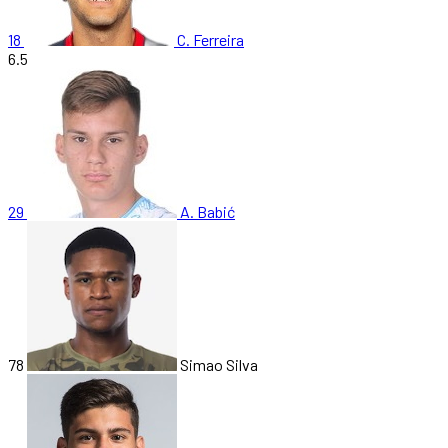
18
C. Ferreira
6.5
29
A. Babić
78
Simao Silva