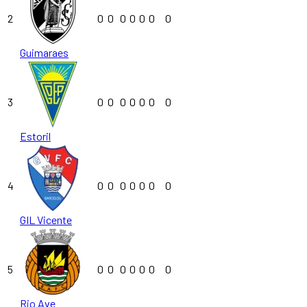
2
0
0
0
0
0
0
0
Guimaraes
3
0
0
0
0
0
0
0
Estoril
4
0
0
0
0
0
0
0
GIL Vicente
5
0
0
0
0
0
0
0
Rio Ave