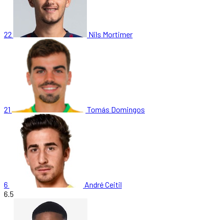
22
Nils Mortimer
21
Tomás Domingos
6
André Ceitil
6.5