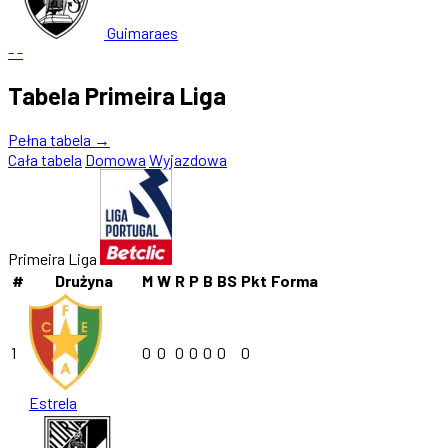
Guimaraes
-
-
Tabela Primeira Liga
Pełna tabela →
Cała tabela
Domowa
Wyjazdowa
Primeira Liga
#
Drużyna
M
W
R
P
B
BS
Pkt
Forma
1
0
0
0
0
0
0
0
Estrela