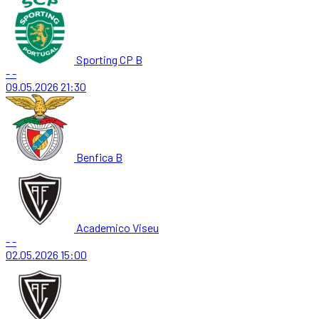
Sporting CP B
-
-
09.05.2026
21:30
Benfica B
Academico Viseu
-
-
02.05.2026
15:00