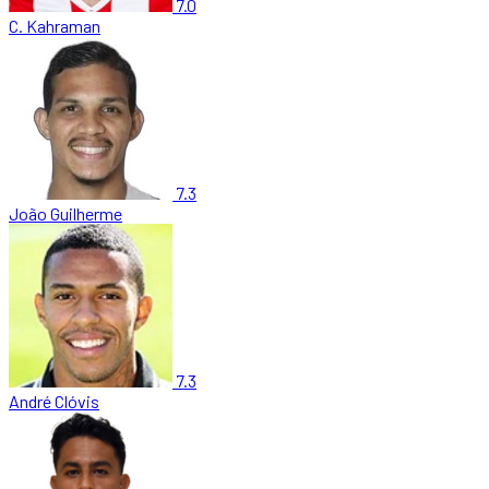
7.0
C. Kahraman
7.3
João Guilherme
7.3
André Clóvis