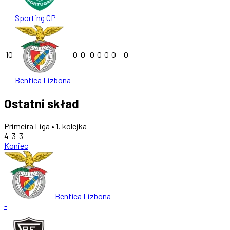
Sporting CP
10
0
0
0
0
0
0
0
Benfica Lizbona
Ostatni skład
Primeira Liga • 1. kolejka
4-3-3
Koniec
Benfica Lizbona
-