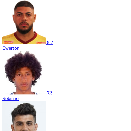
8.7
Ewerton
7.3
Robinho