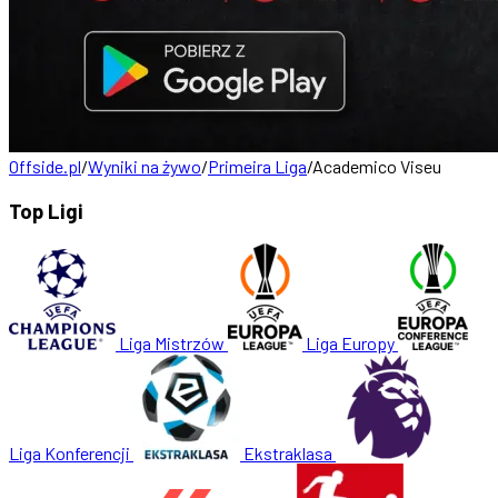
Offside.pl
/
Wyniki na żywo
/
Primeira Liga
/
Academico Viseu
Top Ligi
Liga Mistrzów
Liga Europy
Liga Konferencji
Ekstraklasa