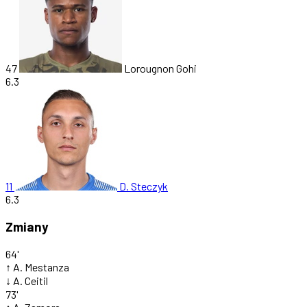
47
Lorougnon Gohi
6.3
11
D. Steczyk
6.3
Zmiany
64'
↑
A. Mestanza
↓
A. Ceitil
73'