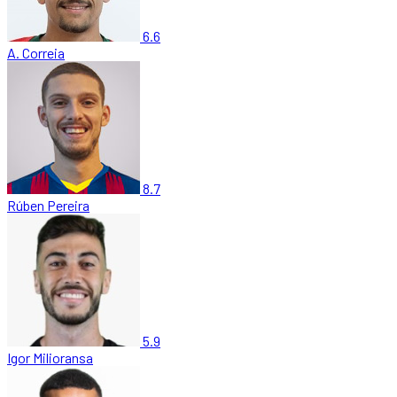
6.6
A. Correia
8.7
Rúben Pereira
5.9
Igor Milioransa