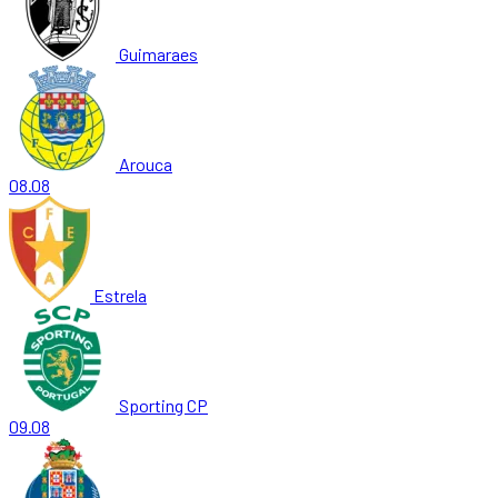
Guimaraes
Arouca
08.08
Estrela
Sporting CP
09.08