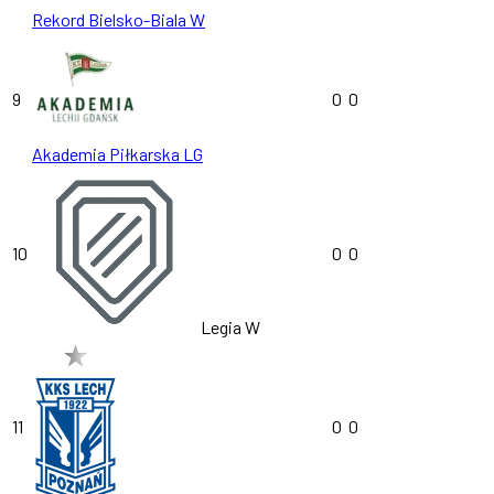
Rekord Bielsko-Biala W
9
0
0
Akademia Piłkarska LG
10
0
0
Legia W
11
0
0