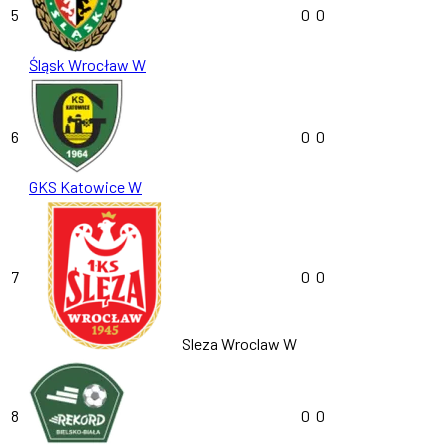
5
0
0
Śląsk Wrocław W
6
0
0
GKS Katowice W
7
0
0
Sleza Wroclaw W
8
0
0