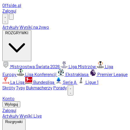
Offside
.
pl
Zaloguj
Artykuły
Wyniki na żywo
ROZGRYWKI
Mistrzostwa Świata 2026
Liga Mistrzów
Liga
Europy
Liga Konferencji
Ekstraklasa
Premier League
La Liga
Bundesliga
Serie A
Ligue 1
Skróty
Typy
Bukmacherzy
Porady
Konto
Wyloguj
Zaloguj
Artykuły
Wyniki Live
Rozgrywki