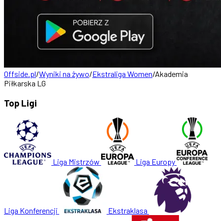
Offside.pl
/
Wyniki na żywo
/
Ekstraliga Women
/
Akademia
Piłkarska LG
Top Ligi
Liga Mistrzów
Liga Europy
Liga Konferencji
Ekstraklasa