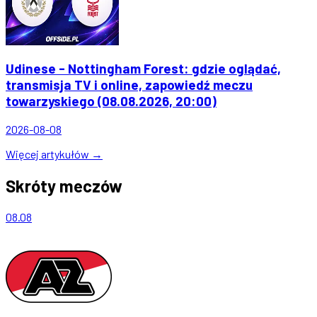
Udinese - Nottingham Forest: gdzie oglądać,
transmisja TV i online, zapowiedź meczu
towarzyskiego (08.08.2026, 20:00)
2026-08-08
Więcej artykułów →
Skróty meczów
08.08