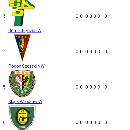
3
0
0
0
0
0
0
0
Górnik Łęczna W
4
0
0
0
0
0
0
0
Pogon Szczecin W
5
0
0
0
0
0
0
0
Śląsk Wrocław W
6
0
0
0
0
0
0
0