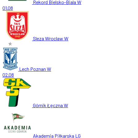
Rekord Bielsko-Biala W
01.08
Sleza Wroclaw W
Lech Poznan W
02.08
Górnik Łęczna W
Akademia Piłkarska LG