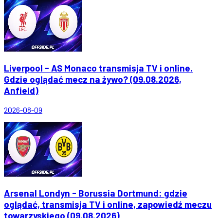
Liverpool - AS Monaco transmisja TV i online.
Gdzie oglądać mecz na żywo? (09.08.2026,
Anfield)
2026-08-09
Arsenal Londyn - Borussia Dortmund: gdzie
oglądać, transmisja TV i online, zapowiedź meczu
towarzyskiego (09.08.2026)