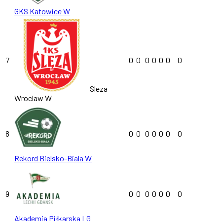
GKS Katowice W
7
0
0
0
0
0
0
0
Sleza
Wroclaw W
8
0
0
0
0
0
0
0
Rekord Bielsko-Biala W
9
0
0
0
0
0
0
0
Akademia Piłkarska LG