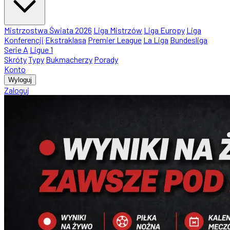
Mistrzostwa Świata 2026
Liga Mistrzów
Liga Europy
Liga
Konferencji
Ekstraklasa
Premier League
La Liga
Bundesliga
Serie A
Ligue 1
Skróty
Typy
Bukmacherzy
Porady
Konto
Wyloguj
Zaloguj