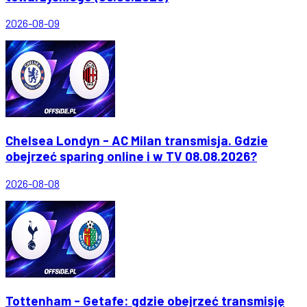
2026-08-09
Chelsea Londyn - AC Milan transmisja. Gdzie
obejrzeć sparing online i w TV 08.08.2026?
2026-08-08
Tottenham - Getafe: gdzie obejrzeć transmisję