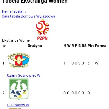
Tabela Ekstraliga Women
Pełna tabela →
Cała tabela
Domowa
Wyjazdowa
Ekstraliga Women
#
Drużyna
M
W
R
P
B
BS
Pkt
Forma
1
1
1
0
0
5
0
3
W
Czarni Sosnowiec W
2
0
0
0
0
0
0
0
UJ Krakow W