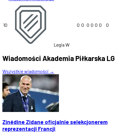
10
0
0
0
0
0
0
0
Legia W
Wiadomości Akademia Piłkarska LG
Wszystkie wiadomości →
Zinédine Zidane oficjalnie selekcjonerem
reprezentacji Francji