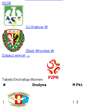
02.08
UJ Krakow W
Śląsk Wrocław W
Zobacz więcej →
Tabela Ekstraliga Women
#
Drużyna
M
Pkt
1
1
3