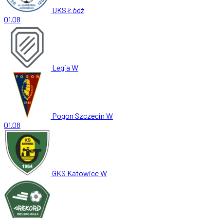
UKS Łódź
01.08
Legia W
Pogon Szczecin W
01.08
GKS Katowice W