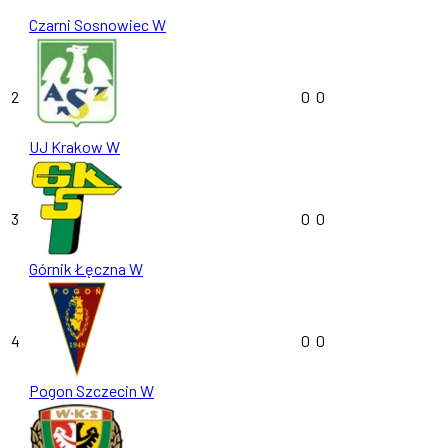
Czarni Sosnowiec W
2
0
0
UJ Krakow W
3
0
0
Górnik Łęczna W
4
0
0
Pogon Szczecin W