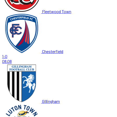
Fleetwood Town
Chesterfield
1:0
08.08
Gillingham