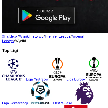
Offside.pl
/
Wyniki na żywo
/
Premier League
/
Arsenal
Londyn
/
Wyniki
Top Ligi
Liga Mistrzów
Liga Europy
Liga Konferencji
Ekstraklasa