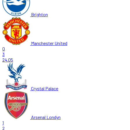
Brighton
Manchester United
0
3
24.05
Crystal Palace
Arsenal Londyn
1
2