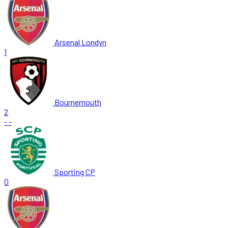
Arsenal Londyn
1
Bournemouth
2
-
-
Sporting CP
0