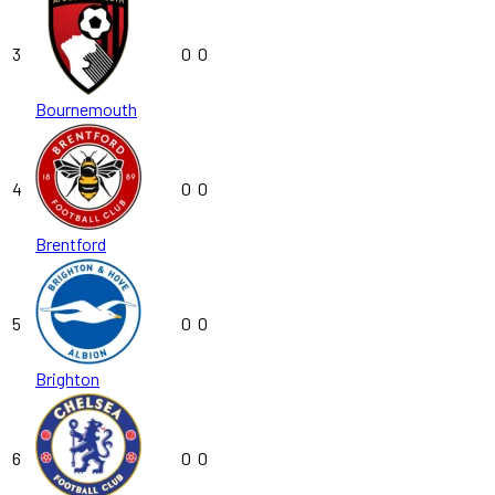
3
0
0
Bournemouth
4
0
0
Brentford
5
0
0
Brighton
6
0
0