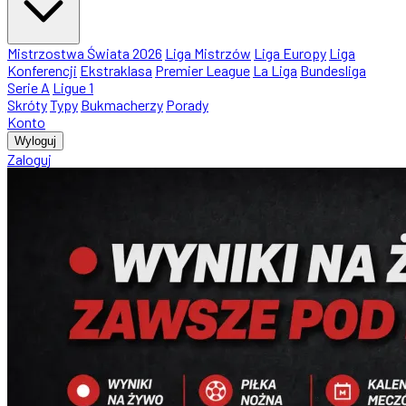
Mistrzostwa Świata 2026
Liga Mistrzów
Liga Europy
Liga
Konferencji
Ekstraklasa
Premier League
La Liga
Bundesliga
Serie A
Ligue 1
Skróty
Typy
Bukmacherzy
Porady
Konto
Wyloguj
Zaloguj