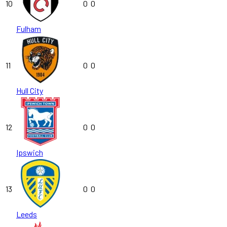
10
0
0
Fulham
11
0
0
Hull City
12
0
0
Ipswich
13
0
0
Leeds