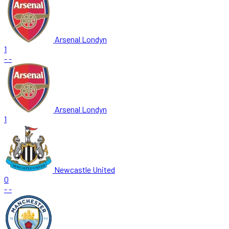
Arsenal Londyn
1
-
-
Arsenal Londyn
1
Newcastle United
0
-
-