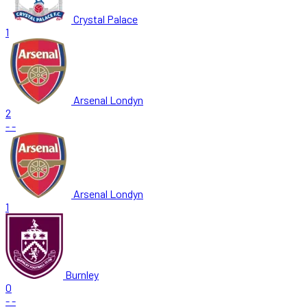
Crystal Palace
1
Arsenal Londyn
2
-
-
Arsenal Londyn
1
Burnley
0
-
-