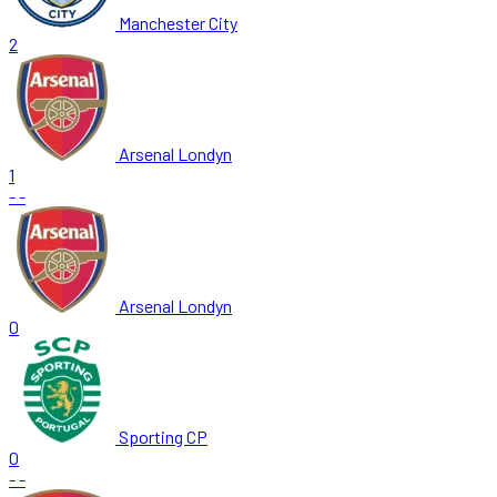
Manchester City
2
Arsenal Londyn
1
-
-
Arsenal Londyn
0
Sporting CP
0
-
-