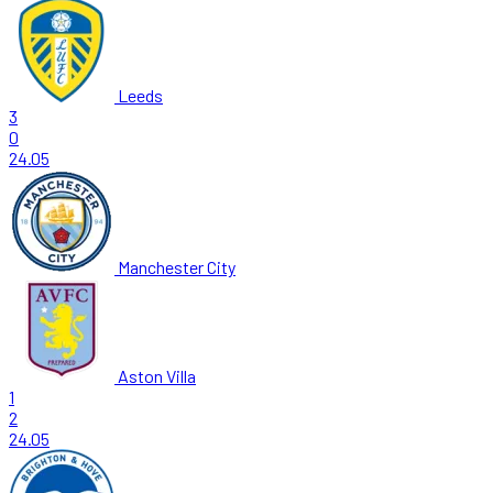
Leeds
3
0
24.05
Manchester City
Aston Villa
1
2
24.05