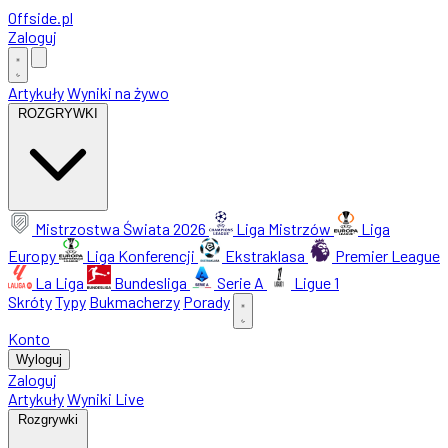
Offside
.
pl
Zaloguj
Artykuły
Wyniki na żywo
ROZGRYWKI
Mistrzostwa Świata 2026
Liga Mistrzów
Liga
Europy
Liga Konferencji
Ekstraklasa
Premier League
La Liga
Bundesliga
Serie A
Ligue 1
Skróty
Typy
Bukmacherzy
Porady
Konto
Wyloguj
Zaloguj
Artykuły
Wyniki Live
Rozgrywki