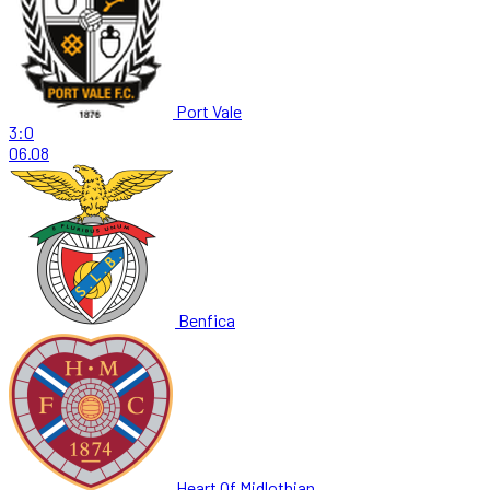
Port Vale
3:0
06.08
Benfica
Heart Of Midlothian