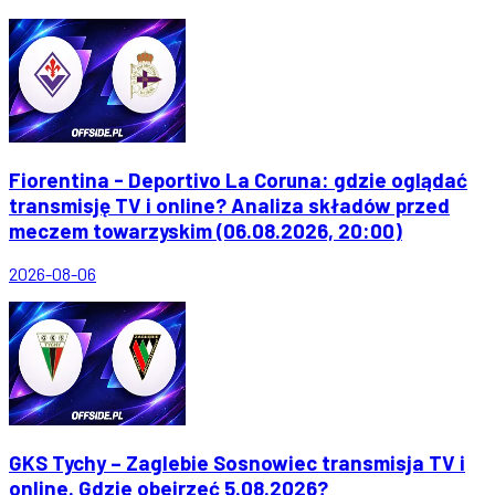
Fiorentina - Deportivo La Coruna: gdzie oglądać
transmisję TV i online? Analiza składów przed
meczem towarzyskim (06.08.2026, 20:00)
2026-08-06
GKS Tychy – Zaglebie Sosnowiec transmisja TV i
online. Gdzie obejrzeć 5.08.2026?