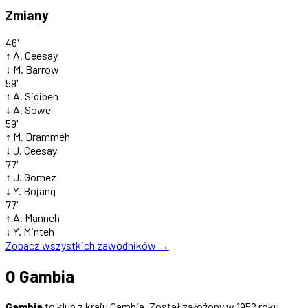
Zmiany
46'
↑
A. Ceesay
↓
M. Barrow
59'
↑
A. Sidibeh
↓
A. Sowe
59'
↑
M. Drammeh
↓
J. Ceesay
77'
↑
J. Gomez
↓
Y. Bojang
77'
↑
A. Manneh
↓
Y. Minteh
Zobacz wszystkich zawodników →
O Gambia
Gambia
to klub z kraju Gambia. Został założony w 1952 roku.