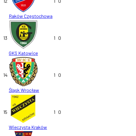
12
1
0
Raków Częstochowa
13
1
0
GKS Katowice
14
1
0
Śląsk Wrocław
15
1
0
Wieczysta Kraków