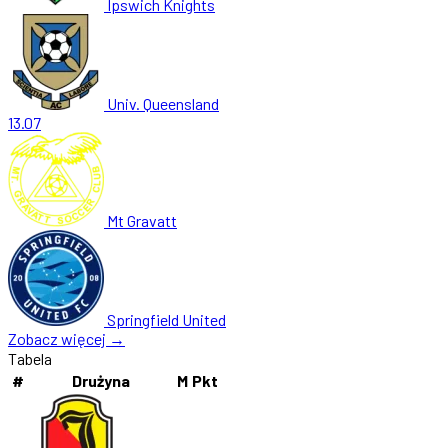
Ipswich Knights
Univ. Queensland
13.07
Mt Gravatt
Springfield United
Zobacz więcej →
Tabela
#
Drużyna
M
Pkt