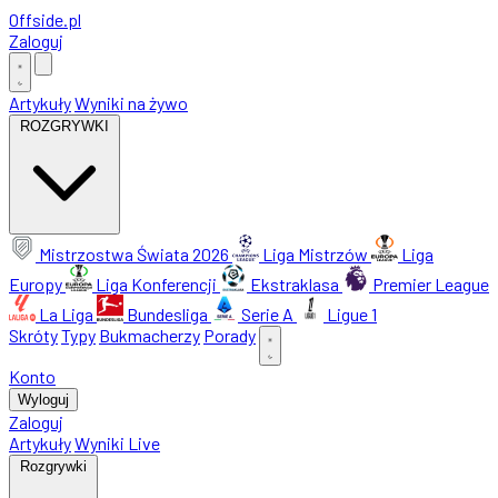
Offside
.
pl
Zaloguj
Artykuły
Wyniki na żywo
ROZGRYWKI
Mistrzostwa Świata 2026
Liga Mistrzów
Liga
Europy
Liga Konferencji
Ekstraklasa
Premier League
La Liga
Bundesliga
Serie A
Ligue 1
Skróty
Typy
Bukmacherzy
Porady
Konto
Wyloguj
Zaloguj
Artykuły
Wyniki Live
Rozgrywki