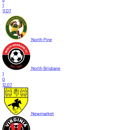
1
11.07
North Pine
North Brisbane
1
0
12.07
Newmarket