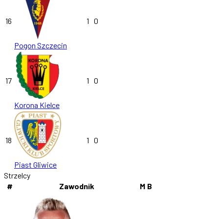
16
1
0
Pogon Szczecin
17
1
0
Korona Kielce
18
1
0
Piast Gliwice
Strzelcy
#
Zawodnik
M
B