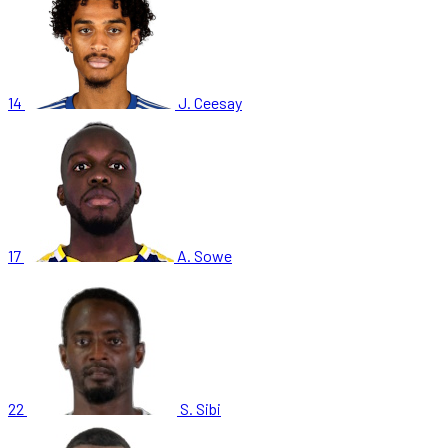
14
J. Ceesay
17
A. Sowe
22
S. Sibi