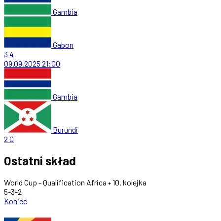
Gambia
Gabon
3
4
09.09.2025
21:00
Gambia
Burundi
2
0
Ostatni skład
World Cup - Qualification Africa • 10. kolejka
5-3-2
Koniec