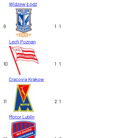
Widzew Łódź
9
1
1
Lech Poznan
10
1
1
Cracovia Krakow
11
2
1
Motor Lublin