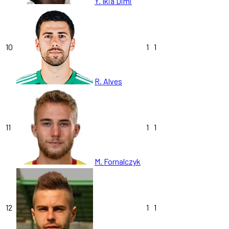
Y. Ikia Dimi
10
1
1
R. Alves
11
1
1
M. Fornalczyk
12
1
1