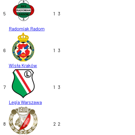
5
1
3
Radomiak Radom
6
1
3
Wisła Kraków
7
1
3
Legia Warszawa
8
2
2