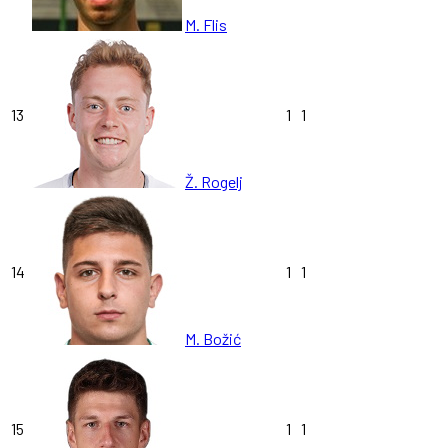
M. Flis
13
1
1
Ž. Rogelj
14
1
1
M. Božić
15
1
1