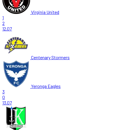
Virginia United
1
2
12.07
Centenary Stormers
Yeronga Eagles
3
0
13.07