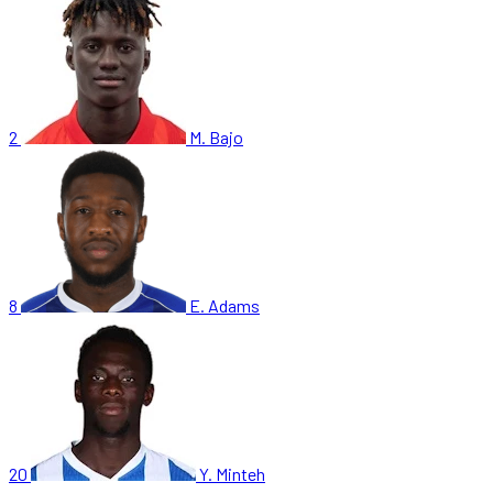
2
M. Bajo
8
E. Adams
20
Y. Minteh