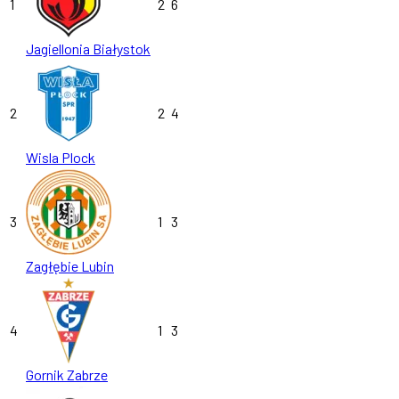
1
2
6
Jagiellonia Białystok
2
2
4
Wisla Plock
3
1
3
Zagłębie Lubin
4
1
3
Gornik Zabrze