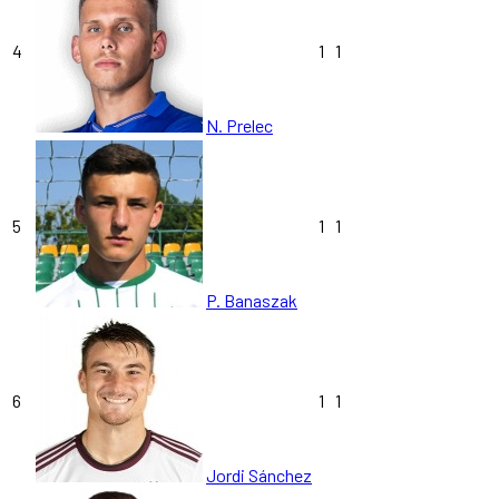
4
1
1
N. Prelec
5
1
1
P. Banaszak
6
1
1
Jordi Sánchez