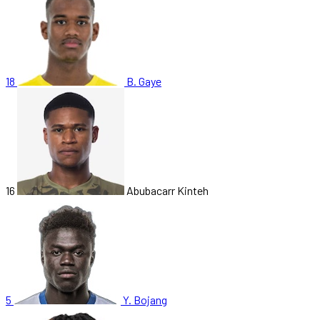
18
B. Gaye
16
Abubacarr Kinteh
5
Y. Bojang