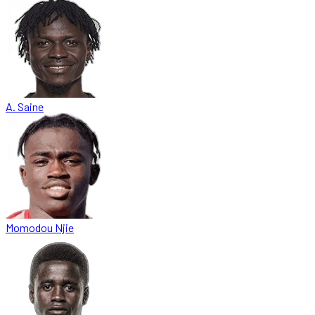
A. Saine
Momodou Njie