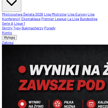
Mistrzostwa Świata 2026
Liga Mistrzów
Liga Europy
Liga
Konferencji
Ekstraklasa
Premier League
La Liga
Bundesliga
Serie A
Ligue 1
Skróty
Typy
Bukmacherzy
Porady
Konto
Wyloguj
Zaloguj