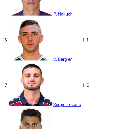
P. Makuch
16
1
1
S. Bergier
17
1
0
Sergio Lozano