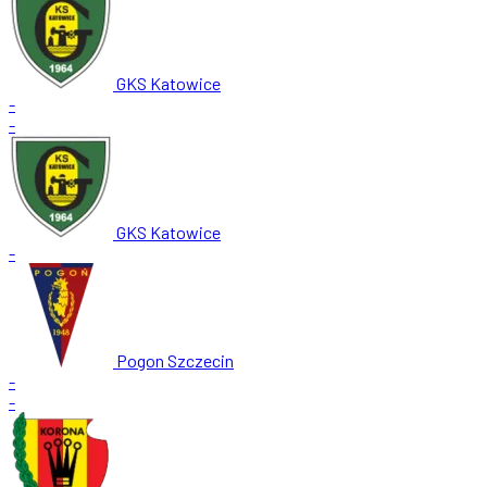
GKS Katowice
-
-
GKS Katowice
-
Pogon Szczecin
-
-