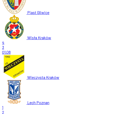
Piast Gliwice
Wisła Kraków
4
3
01.08
Wieczysta Kraków
Lech Poznan
1
2