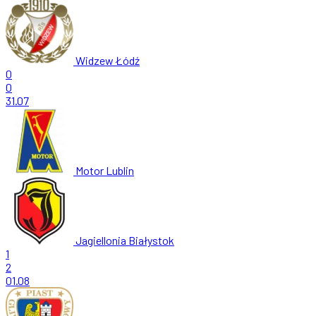
Widzew Łódź
0
0
31.07
Motor Lublin
Jagiellonia Białystok
1
2
01.08