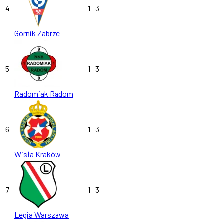
4
1
3
Gornik Zabrze
5
1
3
Radomiak Radom
6
1
3
Wisła Kraków
7
1
3
Legia Warszawa