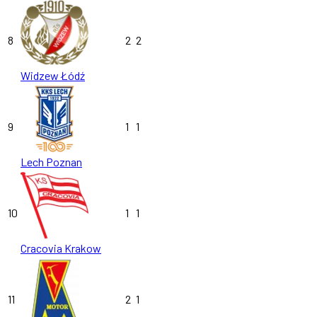
8
2
2
Widzew Łódź
9
1
1
Lech Poznan
10
1
1
Cracovia Krakow
11
2
1