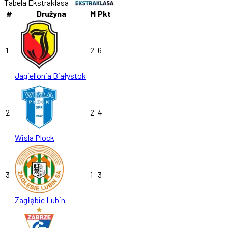
Tabela Ekstraklasa
#
Drużyna
M
Pkt
1
2
6
Jagiellonia Białystok
2
2
4
Wisla Plock
3
1
3
Zagłębie Lubin