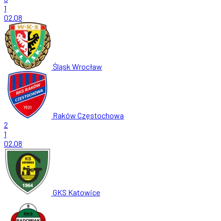
1
02.08
Śląsk Wrocław
Raków Częstochowa
2
1
02.08
GKS Katowice