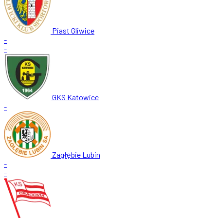
Piast Gliwice
-
-
GKS Katowice
-
Zagłębie Lubin
-
-