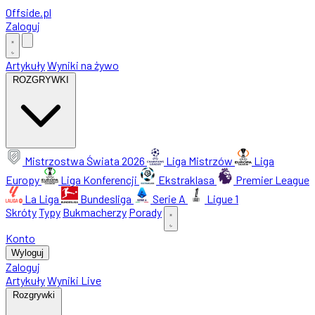
Offside
.
pl
Zaloguj
Artykuły
Wyniki na żywo
ROZGRYWKI
Mistrzostwa Świata 2026
Liga Mistrzów
Liga
Europy
Liga Konferencji
Ekstraklasa
Premier League
La Liga
Bundesliga
Serie A
Ligue 1
Skróty
Typy
Bukmacherzy
Porady
Konto
Wyloguj
Zaloguj
Artykuły
Wyniki Live
Rozgrywki