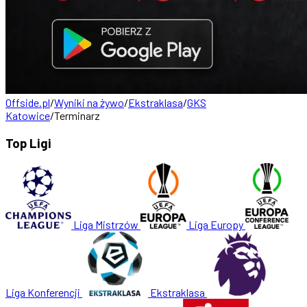
Offside.pl
/
Wyniki na żywo
/
Ekstraklasa
/
GKS
Katowice
/
Terminarz
Top Ligi
Liga Mistrzów
Liga Europy
Liga Konferencji
Ekstraklasa