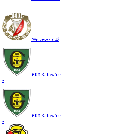
-
-
Widzew Łódź
-
GKS Katowice
-
-
GKS Katowice
-