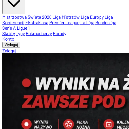
Mistrzostwa Świata 2026
Liga Mistrzów
Liga Europy
Liga
Konferencji
Ekstraklasa
Premier League
La Liga
Bundesliga
Serie A
Ligue 1
Skróty
Typy
Bukmacherzy
Porady
Konto
Wyloguj
Zaloguj