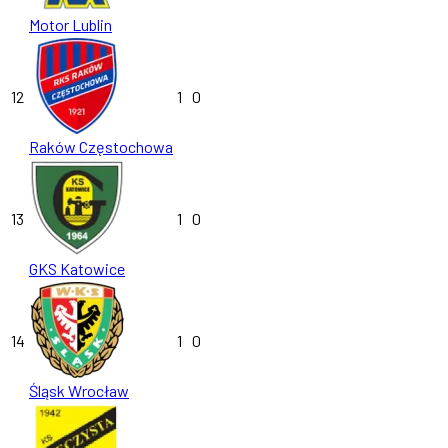
Motor Lublin
12
1
0
Raków Częstochowa
13
1
0
GKS Katowice
14
1
0
Śląsk Wrocław