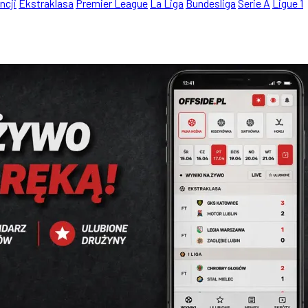
ncji
Ekstraklasa
Premier League
La Liga
Bundesliga
Serie A
Ligue 1