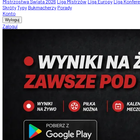
Mistrzostwa Świata 2026
Liga Mistrzów
Liga Europy
Liga Konfere
Skróty
Typy
Bukmacherzy
Porady
Konto
Wyloguj
Zaloguj