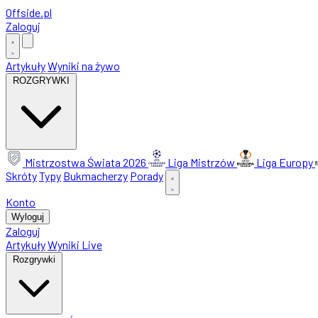
Offside
.
pl
Zaloguj
Artykuły
Wyniki na żywo
ROZGRYWKI
Mistrzostwa Świata 2026
Liga Mistrzów
Liga Europy
Skróty
Typy
Bukmacherzy
Porady
Konto
Wyloguj
Zaloguj
Artykuły
Wyniki Live
Rozgrywki