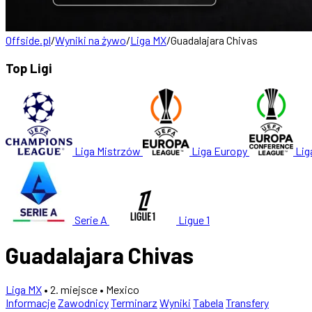
Offside.pl
/
Wyniki na żywo
/
Liga MX
/
Guadalajara Chivas
Top Ligi
Liga Mistrzów
Liga Europy
Lig
Serie A
Ligue 1
Guadalajara Chivas
Liga MX
• 2. miejsce
• Mexico
Informacje
Zawodnicy
Terminarz
Wyniki
Tabela
Transfery