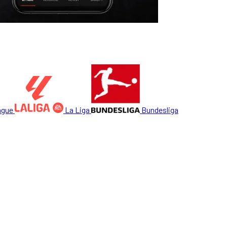
ague
La Liga
Bundesliga