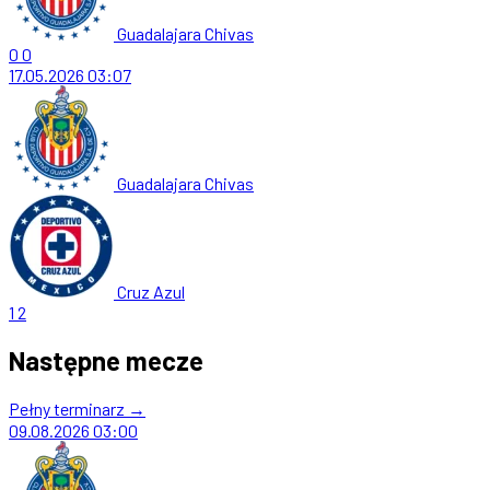
Guadalajara Chivas
0
0
17.05.2026
03:07
Guadalajara Chivas
Cruz Azul
1
2
Następne mecze
Pełny terminarz →
09.08.2026
03:00