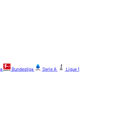
ga
Bundesliga
Serie A
Ligue 1