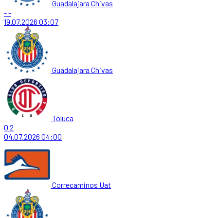
Guadalajara Chivas
-
-
19.07.2026
03:07
Guadalajara Chivas
Toluca
0
2
04.07.2026
04:00
Correcaminos Uat