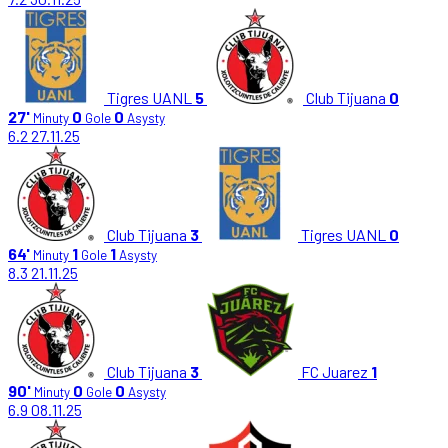
Tigres UANL
5
Club Tijuana
0
27'
0
0
Minuty
Gole
Asysty
6.2
27.11.25
Club Tijuana
3
Tigres UANL
0
64'
1
1
Minuty
Gole
Asysty
8.3
21.11.25
Club Tijuana
3
FC Juarez
1
90'
0
0
Minuty
Gole
Asysty
6.9
08.11.25