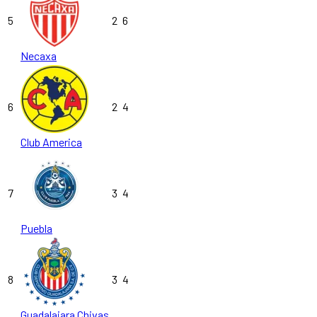
5
2
6
Necaxa
6
2
4
Club America
7
3
4
Puebla
8
3
4
Guadalajara Chivas