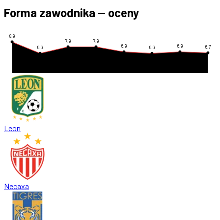
Forma zawodnika — oceny
8.9
7.9
7.9
6.9
6.9
6.7
6.6
6.6
Leon
Necaxa