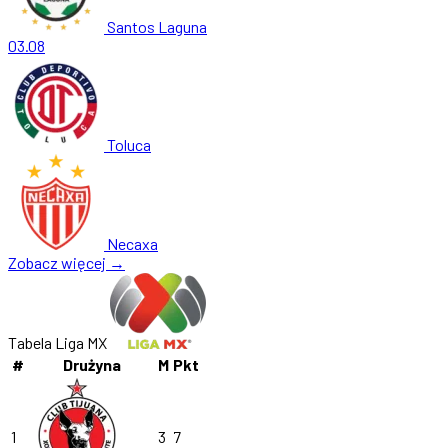
Santos Laguna
03.08
Toluca
Necaxa
Zobacz więcej →
Tabela Liga MX
#
Drużyna
M
Pkt
1
3
7