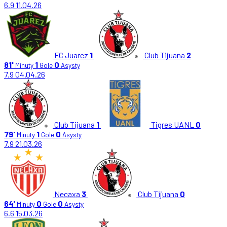
6.9
11.04.26
FC Juarez
1
Club Tijuana
2
81'
1
0
Minuty
Gole
Asysty
7.9
04.04.26
Club Tijuana
1
Tigres UANL
0
79'
1
0
Minuty
Gole
Asysty
7.9
21.03.26
Necaxa
3
Club Tijuana
0
64'
0
0
Minuty
Gole
Asysty
6.6
15.03.26