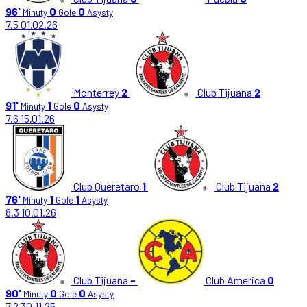
96'
0
0
Minuty
Gole
Asysty
7.5
01.02.26
Monterrey
2
Club Tijuana
2
91'
1
0
Minuty
Gole
Asysty
7.6
15.01.26
Club Queretaro
1
Club Tijuana
2
76'
1
1
Minuty
Gole
Asysty
8.3
10.01.26
Club Tijuana
-
Club America
0
90'
0
0
Minuty
Gole
Asysty
7.2
30.11.25