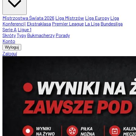
Mistrzostwa Świata 2026
Liga Mistrzów
Liga Europy
Liga
Konferencji
Ekstraklasa
Premier League
La Liga
Bundesliga
Serie A
Ligue 1
Skróty
Typy
Bukmacherzy
Porady
Konto
Wyloguj
Zaloguj