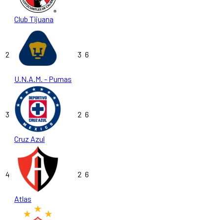
Club Tijuana
2
3
6
U.N.A.M. - Pumas
3
2
6
Cruz Azul
4
2
6
Atlas