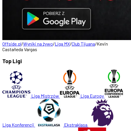
Offside.pl
/
Wyniki na żywo
/
Liga MX
/
Club Tijuana
/
Kevin
Castañeda Vargas
Top Ligi
Liga Mistrzów
Liga Europy
Liga Konferencji
Ekstraklasa