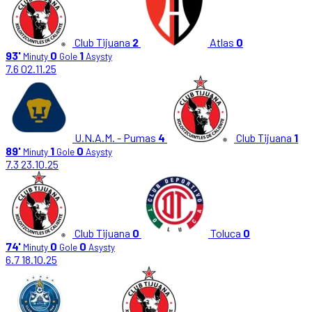
Club Tijuana
2
Atlas
0
93'
0
1
Minuty
Gole
Asysty
7.6
02.11.25
U.N.A.M. - Pumas
4
Club Tijuana
1
89'
1
0
Minuty
Gole
Asysty
7.3
23.10.25
Club Tijuana
0
Toluca
0
74'
0
0
Minuty
Gole
Asysty
6.7
18.10.25