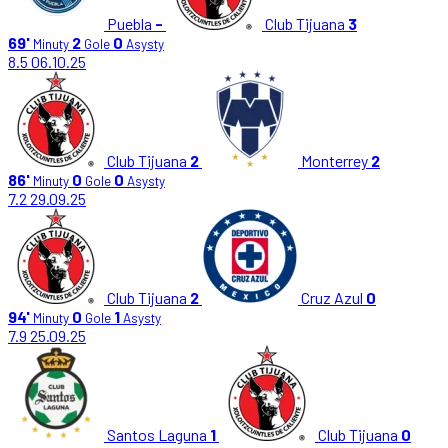
Puebla
-
Club Tijuana
3
69'
2
0
Minuty
Gole
Asysty
8.5
06.10.25
Club Tijuana
2
Monterrey
2
86'
0
0
Minuty
Gole
Asysty
7.2
29.09.25
Club Tijuana
2
Cruz Azul
0
94'
0
1
Minuty
Gole
Asysty
7.9
25.09.25
Santos Laguna
1
Club Tijuana
0