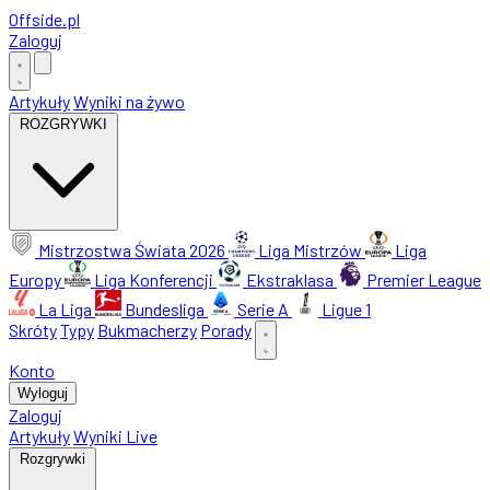
Offside
.
pl
Zaloguj
Artykuły
Wyniki na żywo
ROZGRYWKI
Mistrzostwa Świata 2026
Liga Mistrzów
Liga
Europy
Liga Konferencji
Ekstraklasa
Premier League
La Liga
Bundesliga
Serie A
Ligue 1
Skróty
Typy
Bukmacherzy
Porady
Konto
Wyloguj
Zaloguj
Artykuły
Wyniki Live
Rozgrywki