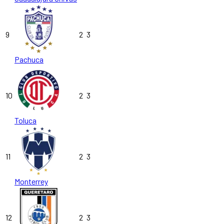
9
2
3
Pachuca
10
2
3
Toluca
11
2
3
Monterrey
12
2
3