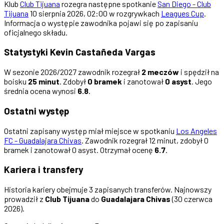
Klub
Club Tijuana
rozegra następne spotkanie
San Diego - Club
Tijuana
10 sierpnia 2026, 02:00 w rozgrywkach
Leagues Cup
.
Informacja o występie zawodnika pojawi się po zapisaniu
oficjalnego składu.
Statystyki Kevin Castañeda Vargas
W sezonie 2026/2027 zawodnik rozegrał
2 meczów
i spędził na
boisku
25 minut
. Zdobył
0 bramek
i zanotował
0 asyst
. Jego
średnia ocena wynosi
6.8
.
Ostatni występ
Ostatni zapisany występ miał miejsce w spotkaniu
Los Angeles
FC - Guadalajara Chivas
. Zawodnik rozegrał 12 minut, zdobył 0
bramek i zanotował 0 asyst. Otrzymał ocenę
6.7
.
Kariera i transfery
Historia kariery obejmuje 3 zapisanych transferów. Najnowszy
prowadził z
Club Tijuana
do
Guadalajara Chivas
(30 czerwca
2026).