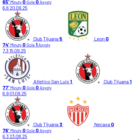
65'
0
0
Minuty
Gole
Asysty
6.6
20.09.25
Club Tijuana
5
Leon
0
74'
0
1
Minuty
Gole
Asysty
7.3
15.09.25
Atletico San Luis
1
Club Tijuana
1
77'
0
0
Minuty
Gole
Asysty
6.9
01.09.25
Club Tijuana
3
Necaxa
0
76'
0
0
Minuty
Gole
Asysty
6.3
23.08.25