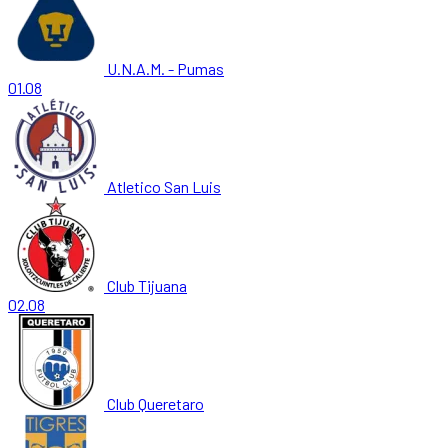
U.N.A.M. - Pumas
01.08
Atletico San Luis
Club Tijuana
02.08
Club Queretaro