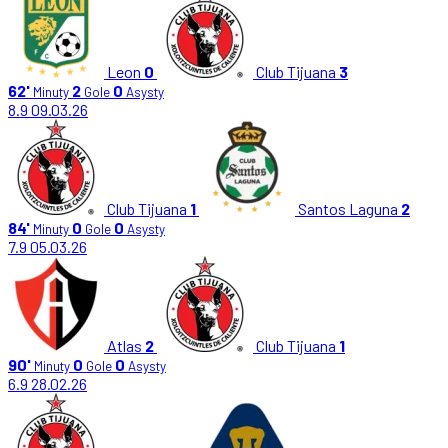
Leon
0
Club Tijuana
3
62'
2
0
Minuty
Gole
Asysty
8.9
09.03.26
Club Tijuana
1
Santos Laguna
2
84'
0
0
Minuty
Gole
Asysty
7.9
05.03.26
Atlas
2
Club Tijuana
1
90'
0
0
Minuty
Gole
Asysty
6.9
28.02.26