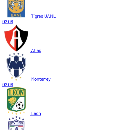
Tigres UANL
02.08
Atlas
Monterrey
02.08
Leon