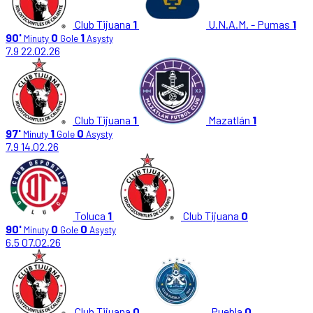
Club Tijuana
1
U.N.A.M. - Pumas
1
90'
0
1
Minuty
Gole
Asysty
7.9
22.02.26
Club Tijuana
1
Mazatlán
1
97'
1
0
Minuty
Gole
Asysty
7.9
14.02.26
Toluca
1
Club Tijuana
0
90'
0
0
Minuty
Gole
Asysty
6.5
07.02.26
Club Tijuana
0
Puebla
0