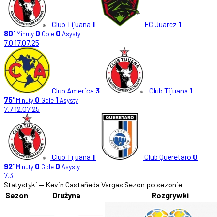
Club Tijuana
1
FC Juarez
1
80'
0
0
Minuty
Gole
Asysty
7.0
17.07.25
Club America
3
Club Tijuana
1
75'
0
1
Minuty
Gole
Asysty
7.7
12.07.25
Club Tijuana
1
Club Queretaro
0
92'
0
0
Minuty
Gole
Asysty
7.3
Statystyki — Kevin Castañeda Vargas
Sezon po sezonie
Sezon
Drużyna
Rozgrywki