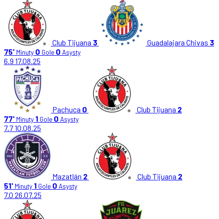
Club Tijuana
3
Guadalajara Chivas
3
75'
0
0
Minuty
Gole
Asysty
6.9
17.08.25
Pachuca
0
Club Tijuana
2
77'
1
0
Minuty
Gole
Asysty
7.7
10.08.25
Mazatlán
2
Club Tijuana
2
51'
1
0
Minuty
Gole
Asysty
7.0
26.07.25