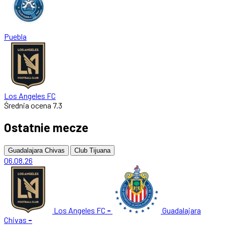
Puebla
Los Angeles FC
Średnia ocena
7.3
Ostatnie mecze
Guadalajara Chivas
Club Tijuana
06.08.26
Los Angeles FC
-
Guadalajara
Chivas
-