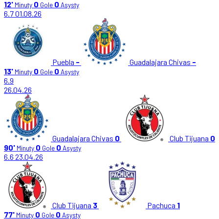
12'
0
0
Minuty
Gole
Asysty
6.7
01.08.26
Puebla
-
Guadalajara Chivas
-
13'
0
0
Minuty
Gole
Asysty
6.9
26.04.26
Guadalajara Chivas
0
Club Tijuana
0
90'
0
0
Minuty
Gole
Asysty
6.6
23.04.26
Club Tijuana
3
Pachuca
1
77'
0
0
Minuty
Gole
Asysty