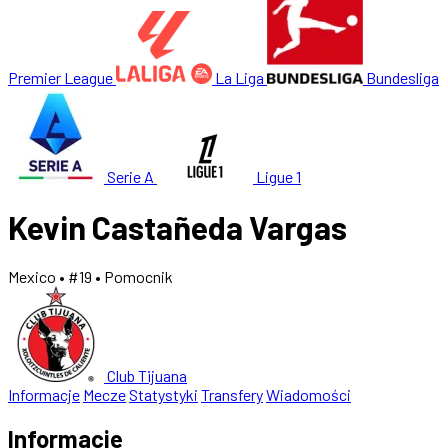
Premier League
La Liga
Bundesliga
Serie A
Ligue 1
Kevin Castañeda Vargas
Mexico
• #19
• Pomocnik
Club Tijuana
Informacje
Mecze
Statystyki
Transfery
Wiadomości
Informacje