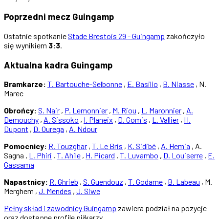
Poprzedni mecz Guingamp
Ostatnie spotkanie
Stade Brestois 29 - Guingamp
zakończyło
się wynikiem
3:3
.
Aktualna kadra Guingamp
Bramkarze:
T. Bartouche-Selbonne
,
E. Basilio
,
B. Niasse
, N.
Marec
Obrońcy:
S. Nair
,
P. Lemonnier
,
M. Riou
,
L. Maronnier
,
A.
Demouchy
,
A. Sissoko
,
I. Planeix
,
D. Gomis
,
L. Vallier
,
H.
Dupont
,
D. Ourega
,
A. Ndour
Pomocnicy:
R. Touzghar
,
T. Le Bris
,
K. Sidibé
,
A. Hemia
, A.
Sagna ,
L. Phiri
,
T. Ahile
,
H. Picard
,
T. Luvambo
,
D. Louiserre
,
E.
Gassama
Napastnicy:
R. Ghrieb
,
S. Guendouz
,
T. Godame
,
B. Labeau
, M.
Merghem ,
J. Mendes
,
J. Siwe
Pełny skład i zawodnicy Guingamp
zawiera podział na pozycje
oraz dostępne profile piłkarzy.