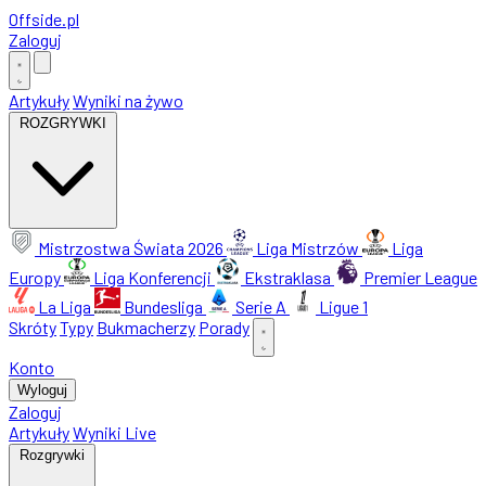
Offside
.
pl
Zaloguj
Artykuły
Wyniki na żywo
ROZGRYWKI
Mistrzostwa Świata 2026
Liga Mistrzów
Liga
Europy
Liga Konferencji
Ekstraklasa
Premier League
La Liga
Bundesliga
Serie A
Ligue 1
Skróty
Typy
Bukmacherzy
Porady
Konto
Wyloguj
Zaloguj
Artykuły
Wyniki Live
Rozgrywki