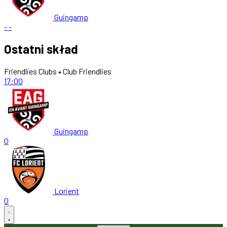
Guingamp
-
-
Ostatni skład
Friendlies Clubs • Club Friendlies
17:00
Guingamp
0
Lorient
0