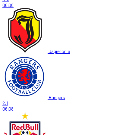
06.08
Jagiellonia
Rangers
2:1
06.08