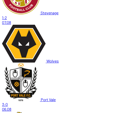
Stevenage
1:2
07.08
Wolves
Port Vale
3:0
06.08