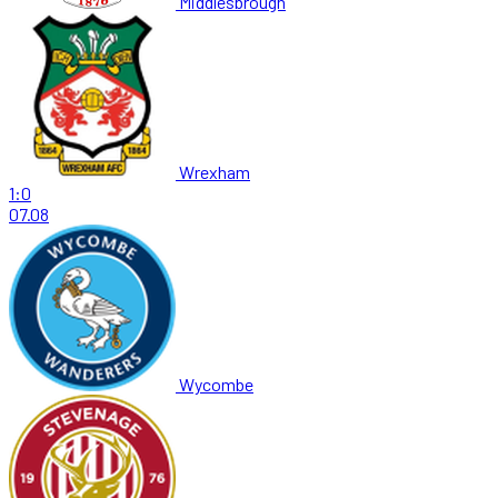
Middlesbrough
Wrexham
1:0
07.08
Wycombe