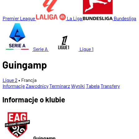
Premier League
La Liga
Bundesliga
Serie A
Ligue 1
Guingamp
Ligue 2
• Francja
Informacje
Zawodnicy
Terminarz
Wyniki
Tabela
Transfery
Informacje o klubie
Guingamp