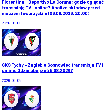
Fiorentina - Deportivo La Coruna: gdzie oglądać
transmisję TV i online? Analiza składów przed
meczem towarzyskim (06.08.2026, 20:00)
2026-08-06
GKS Tychy – Zaglebie Sosnowiec transmisja TV i
online. Gdzie obejrzeć 5.08.2026?
2026-08-05