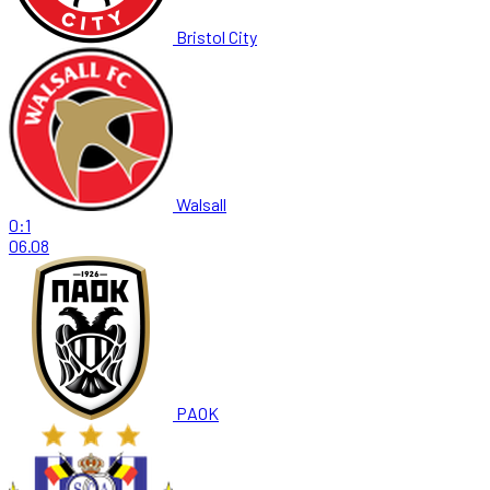
Bristol City
Walsall
0:1
06.08
PAOK