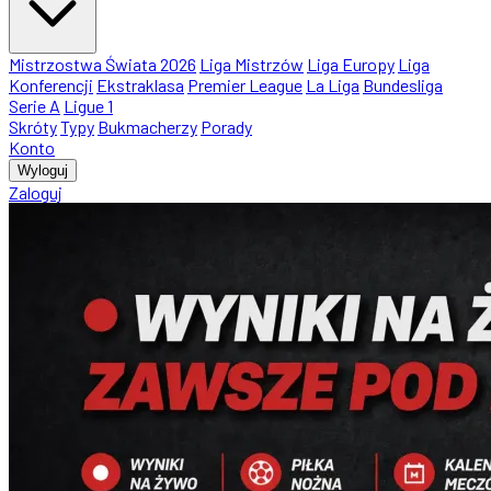
Mistrzostwa Świata 2026
Liga Mistrzów
Liga Europy
Liga
Konferencji
Ekstraklasa
Premier League
La Liga
Bundesliga
Serie A
Ligue 1
Skróty
Typy
Bukmacherzy
Porady
Konto
Wyloguj
Zaloguj