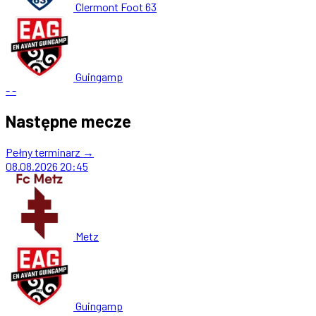
Clermont Foot 63
Guingamp
-
-
Następne mecze
Pełny terminarz →
08.08.2026
20:45
Metz
Guingamp