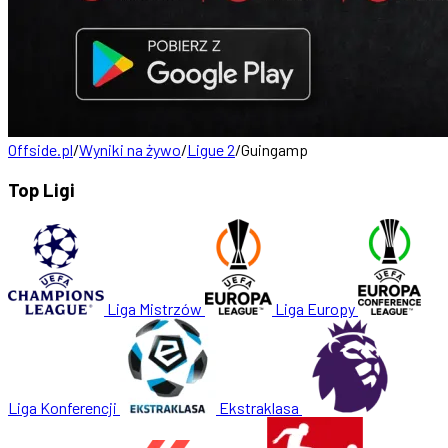
Offside.pl
/
Wyniki na żywo
/
Ligue 2
/
Guingamp
Top Ligi
Liga Mistrzów
Liga Europy
Liga Konferencji
Ekstraklasa