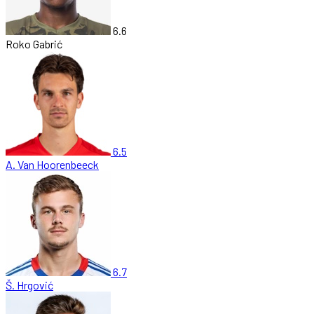
6.6
Roko Gabrić
6.5
A. Van Hoorenbeeck
6.7
Š. Hrgović