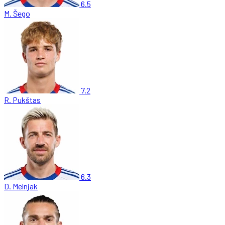
6.5
M. Šego
7.2
R. Pukštas
6.3
D. Melnjak