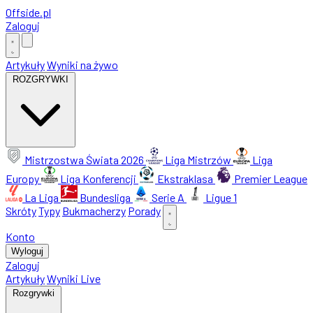
Offside
.
pl
Zaloguj
Artykuły
Wyniki na żywo
ROZGRYWKI
Mistrzostwa Świata 2026
Liga Mistrzów
Liga
Europy
Liga Konferencji
Ekstraklasa
Premier League
La Liga
Bundesliga
Serie A
Ligue 1
Skróty
Typy
Bukmacherzy
Porady
Konto
Wyloguj
Zaloguj
Artykuły
Wyniki Live
Rozgrywki