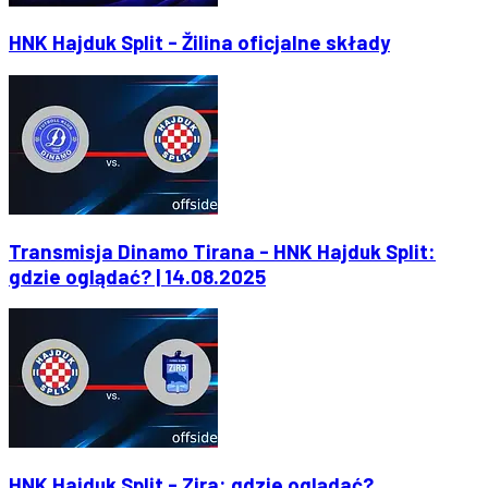
HNK Hajduk Split - Žilina oficjalne składy
Transmisja Dinamo Tirana - HNK Hajduk Split:
gdzie oglądać? | 14.08.2025
HNK Hajduk Split - Zira: gdzie oglądać?