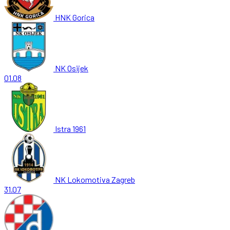
HNK Gorica
NK Osijek
01.08
Istra 1961
NK Lokomotiva Zagreb
31.07