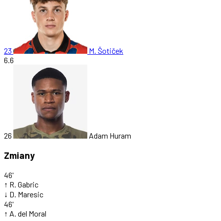
23
M. Šotiček
6.6
26
Adam Huram
Zmiany
46'
↑
R. Gabric
↓
D. Maresic
46'
↑
A. del Moral