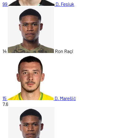
99
D. Fesiuk
14
Ron Raçi
15
D. Marešić
7.6