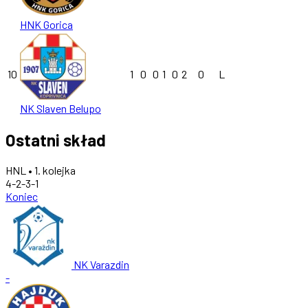
HNK Gorica
10
1
0
0
1
0
2
0
L
NK Slaven Belupo
Ostatni skład
HNL • 1. kolejka
4-2-3-1
Koniec
NK Varazdin
-