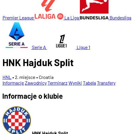
Premier League
La Liga
Bundesliga
Serie A
Ligue 1
HNK Hajduk Split
HNL
• 2. miejsce
• Croatia
Informacje
Zawodnicy
Terminarz
Wyniki
Tabela
Transfery
Informacje o klubie
HNK Hajduk Split