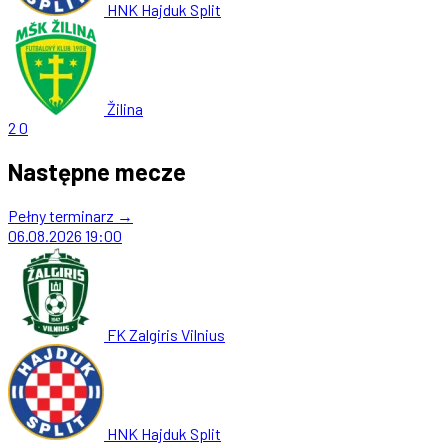
HNK Hajduk Split
Žilina
2
0
Następne mecze
Pełny terminarz →
06.08.2026
19:00
FK Zalgiris Vilnius
HNK Hajduk Split