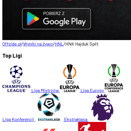
Offside.pl
/
Wyniki na żywo
/
HNL
/
HNK Hajduk Split
Top Ligi
Liga Mistrzów
Liga Europy
Liga Konferencji
Ekstraklasa