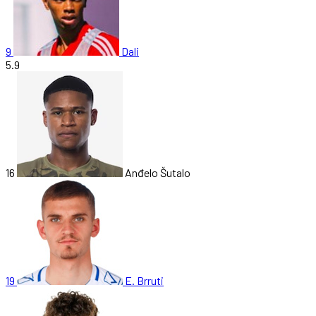
9
Dali
5.9
16
Anđelo Šutalo
19
E. Brruti