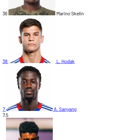
36
Marino Skelin
38
L. Hodak
7
A. Sanyang
7.5