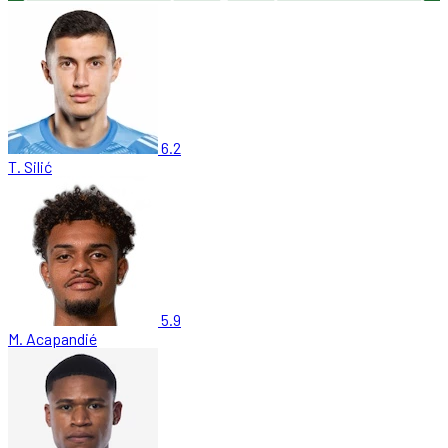
6.2
T. Silić
5.9
M. Acapandié