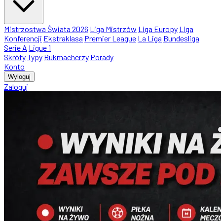
Mistrzostwa Świata 2026
Liga Mistrzów
Liga Europy
Liga
Konferencji
Ekstraklasa
Premier League
La Liga
Bundesliga
Serie A
Ligue 1
Skróty
Typy
Bukmacherzy
Porady
Konto
Wyloguj
Zaloguj