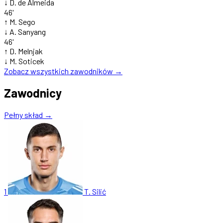
↓
D. de Almeida
46'
↑
M. Sego
↓
A. Sanyang
46'
↑
D. Melnjak
↓
M. Soticek
Zobacz wszystkich zawodników →
Zawodnicy
Pełny skład →
1
T. Silić