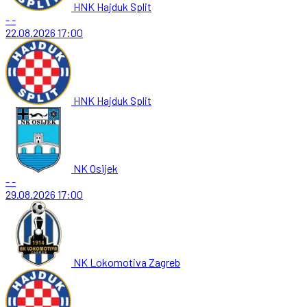
HNK Hajduk Split
-
-
22.08.2026
17:00
HNK Hajduk Split
NK Osijek
-
-
29.08.2026
17:00
NK Lokomotiva Zagreb