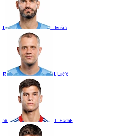
1
I. Ivušić
13
I. Lučić
39
L. Hodak