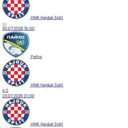
HNK Hajduk Split
-
-
30.07.2026
19:00
Pafos
HNK Hajduk Split
4
0
23.07.2026
21:00
HNK Hajduk Split