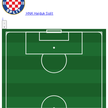
HNK Hajduk Split
-