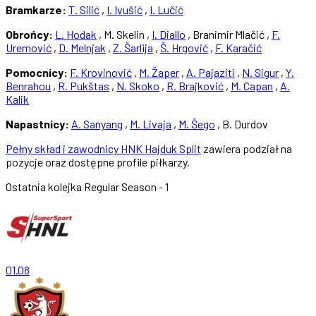
Bramkarze:
T. Silić
,
I. Ivušić
,
I. Lučić
Obrońcy:
L. Hodak
, M. Skelin ,
I. Diallo
, Branimir Mlačić ,
F.
Uremović
,
D. Melnjak
,
Z. Šarlija
,
Š. Hrgović
,
F. Karačić
Pomocnicy:
F. Krovinović
,
M. Žaper
,
A. Pajaziti
,
N. Sigur
,
Y.
Benrahou
,
R. Pukštas
,
N. Skoko
,
R. Brajković
,
M. Capan
,
A.
Kalik
Napastnicy:
A. Sanyang
,
M. Livaja
,
M. Šego
, B. Durdov
Pełny skład i zawodnicy HNK Hajduk Split
zawiera podział na
pozycje oraz dostępne profile piłkarzy.
Ostatnia kolejka
Regular Season - 1
01.08