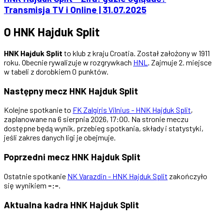
Transmisja TV i Online | 31.07.2025
O HNK Hajduk Split
HNK Hajduk Split
to klub z kraju Croatia. Został założony w 1911
roku. Obecnie rywalizuje w rozgrywkach
HNL
. Zajmuje 2. miejsce
w tabeli z dorobkiem 0 punktów.
Następny mecz HNK Hajduk Split
Kolejne spotkanie to
FK Zalgiris Vilnius - HNK Hajduk Split
,
zaplanowane na 6 sierpnia 2026, 17:00. Na stronie meczu
dostępne będą wynik, przebieg spotkania, składy i statystyki,
jeśli zakres danych ligi je obejmuje.
Poprzedni mecz HNK Hajduk Split
Ostatnie spotkanie
NK Varazdin - HNK Hajduk Split
zakończyło
się wynikiem
-:-
.
Aktualna kadra HNK Hajduk Split