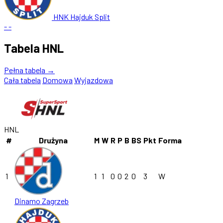
HNK Hajduk Split
-
-
Tabela HNL
Pełna tabela →
Cała tabela
Domowa
Wyjazdowa
HNL
#
Drużyna
M
W
R
P
B
BS
Pkt
Forma
1
1
1
0
0
2
0
3
W
Dinamo Zagrzeb