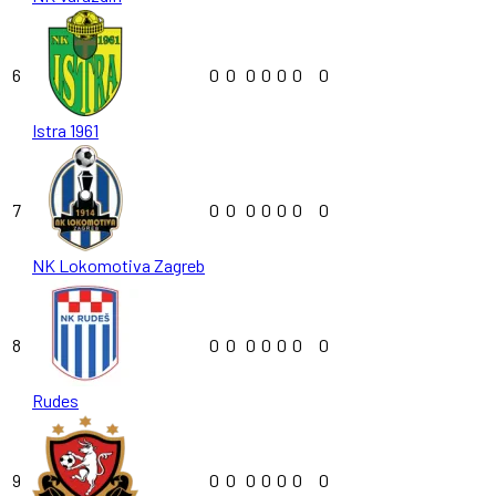
6
0
0
0
0
0
0
0
Istra 1961
7
0
0
0
0
0
0
0
NK Lokomotiva Zagreb
8
0
0
0
0
0
0
0
Rudes
9
0
0
0
0
0
0
0