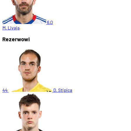
6.0
M. Livaja
Rezerwowi
44
D. Stipica