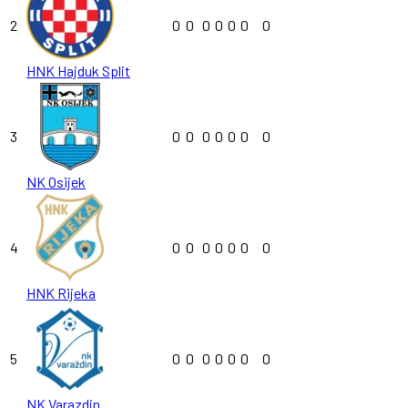
2
0
0
0
0
0
0
0
HNK Hajduk Split
3
0
0
0
0
0
0
0
NK Osijek
4
0
0
0
0
0
0
0
HNK Rijeka
5
0
0
0
0
0
0
0
NK Varazdin