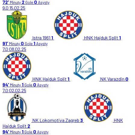
72'
2
0
Minuty
Gole
Asysty
9.0
15.02.25
Istra 1961
1
HNK Hajduk Split
1
91'
0
1
Minuty
Gole
Asysty
7.0
08.02.25
HNK Hajduk Split
1
NK Varazdin
0
94'
1
0
Minuty
Gole
Asysty
7.0
02.02.25
NK Lokomotiva Zagreb
3
HNK
Hajduk Split
2
94'
1
0
Minuty
Gole
Asysty