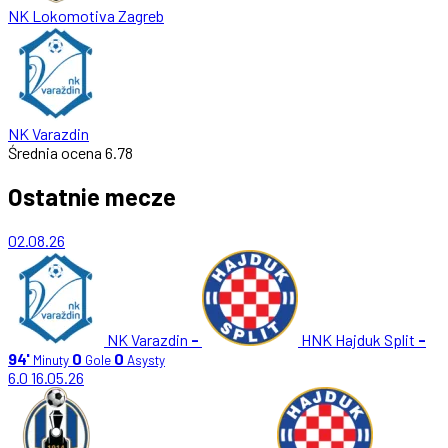
NK Lokomotiva Zagreb
NK Varazdin
Średnia ocena
6.78
Ostatnie mecze
02.08.26
NK Varazdin
-
HNK Hajduk Split
-
94'
0
0
Minuty
Gole
Asysty
6.0
16.05.26