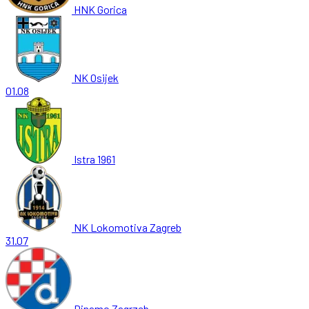
HNK Gorica
NK Osijek
01.08
Istra 1961
NK Lokomotiva Zagreb
31.07
Dinamo Zagrzeb