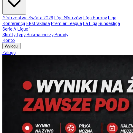
Mistrzostwa Świata 2026
Liga Mistrzów
Liga Europy
Liga
Konferencji
Ekstraklasa
Premier League
La Liga
Bundesliga
Serie A
Ligue 1
Skróty
Typy
Bukmacherzy
Porady
Konto
Wyloguj
Zaloguj