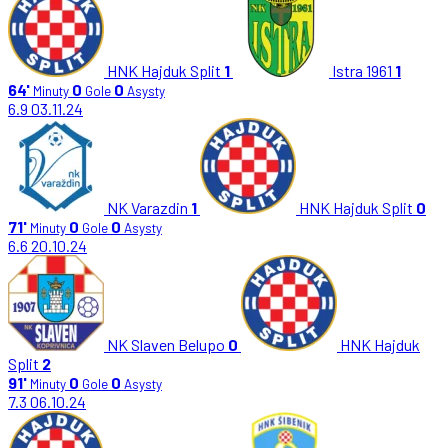
HNK Hajduk Split
1
Istra 1961
1
64'
0
0
Minuty
Gole
Asysty
6.9
03.11.24
NK Varazdin
1
HNK Hajduk Split
0
71'
0
0
Minuty
Gole
Asysty
6.6
20.10.24
NK Slaven Belupo
0
HNK Hajduk
Split
2
91'
0
0
Minuty
Gole
Asysty
7.3
06.10.24