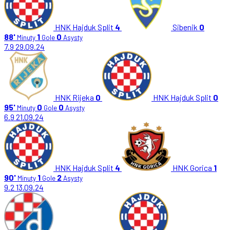
HNK Hajduk Split
4
Sibenik
0
88'
1
0
Minuty
Gole
Asysty
7.9
29.09.24
HNK Rijeka
0
HNK Hajduk Split
0
95'
0
0
Minuty
Gole
Asysty
6.9
21.09.24
HNK Hajduk Split
4
HNK Gorica
1
90'
1
2
Minuty
Gole
Asysty
9.2
13.09.24