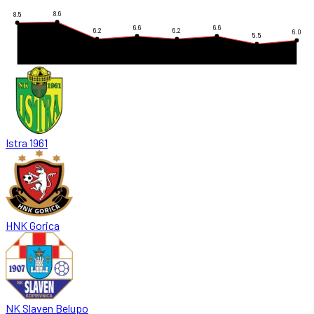
8.6
8.5
6.6
6.6
6.2
6.2
6.0
5.5
Istra 1961
HNK Gorica
NK Slaven Belupo