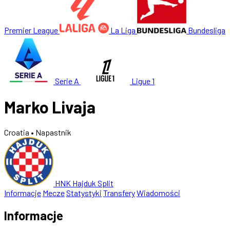
Premier League
La Liga
Bundesliga
Serie A
Ligue 1
Marko Livaja
Croatia
• Napastnik
HNK Hajduk Split
Informacje
Mecze
Statystyki
Transfery
Wiadomości
Informacje