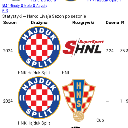
83'
0
0
Minuty
Gole
Asysty
6.3
Statystyki — Marko Livaja
Sezon po sezonie
Sezon
Drużyna
Rozgrywki
Ocena
M
2024
7.24
35
HNK Hajduk Split
HNL
2024
—
1
9
Cup
HNK Hajduk Split