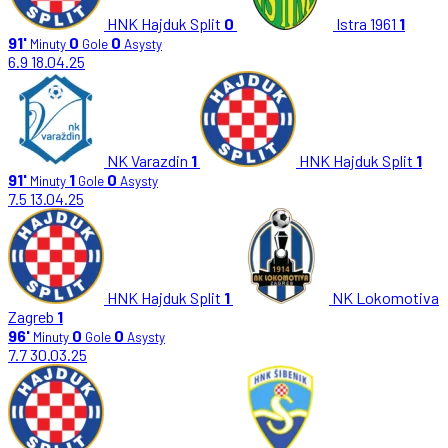
HNK Hajduk Split
0
Istra 1961
1
91'
0
0
Minuty
Gole
Asysty
6.9
18.04.25
NK Varazdin
1
HNK Hajduk Split
1
91'
1
0
Minuty
Gole
Asysty
7.5
13.04.25
HNK Hajduk Split
1
NK Lokomotiva
Zagreb
1
96'
0
0
Minuty
Gole
Asysty
7.7
30.03.25