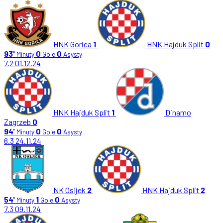
HNK Gorica
1
HNK Hajduk Split
0
93'
0
0
Minuty
Gole
Asysty
7.2
01.12.24
HNK Hajduk Split
1
Dinamo
Zagrzeb
0
94'
0
0
Minuty
Gole
Asysty
6.3
24.11.24
NK Osijek
2
HNK Hajduk Split
2
54'
1
0
Minuty
Gole
Asysty
7.3
09.11.24