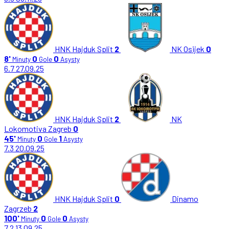
HNK Hajduk Split
2
NK Osijek
0
8'
0
0
Minuty
Gole
Asysty
6.7
27.09.25
HNK Hajduk Split
2
NK
Lokomotiva Zagreb
0
45'
0
1
Minuty
Gole
Asysty
7.3
20.09.25
HNK Hajduk Split
0
Dinamo
Zagrzeb
2
100'
0
0
Minuty
Gole
Asysty
7.2
13.09.25