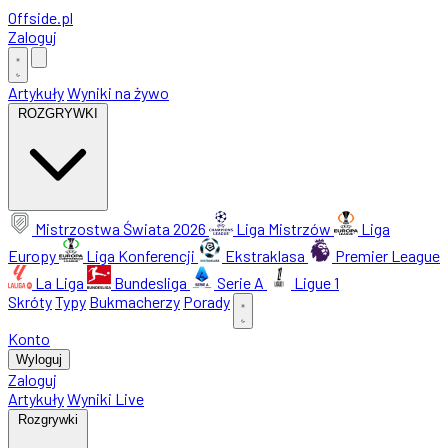
Offside
.
pl
Zaloguj
Artykuły
Wyniki na żywo
ROZGRYWKI
Mistrzostwa Świata 2026
Liga Mistrzów
Liga
Europy
Liga Konferencji
Ekstraklasa
Premier League
La Liga
Bundesliga
Serie A
Ligue 1
Skróty
Typy
Bukmacherzy
Porady
Konto
Wyloguj
Zaloguj
Artykuły
Wyniki Live
Rozgrywki