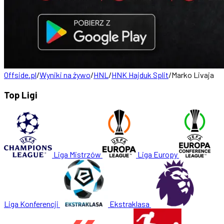
Offside.pl
/
Wyniki na żywo
/
HNL
/
HNK Hajduk Split
/
Marko Livaja
Top Ligi
Liga Mistrzów
Liga Europy
Liga Konferencji
Ekstraklasa