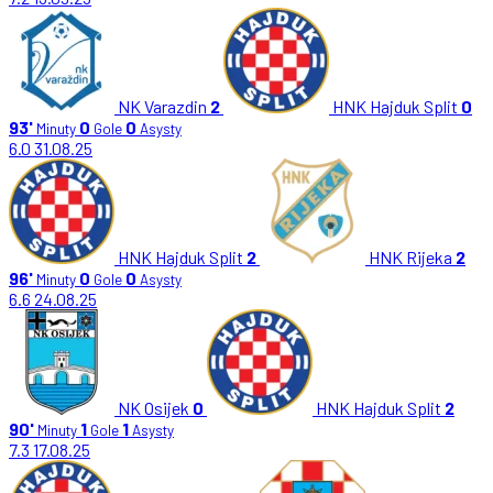
NK Varazdin
2
HNK Hajduk Split
0
93'
0
0
Minuty
Gole
Asysty
6.0
31.08.25
HNK Hajduk Split
2
HNK Rijeka
2
96'
0
0
Minuty
Gole
Asysty
6.6
24.08.25
NK Osijek
0
HNK Hajduk Split
2
90'
1
1
Minuty
Gole
Asysty
7.3
17.08.25