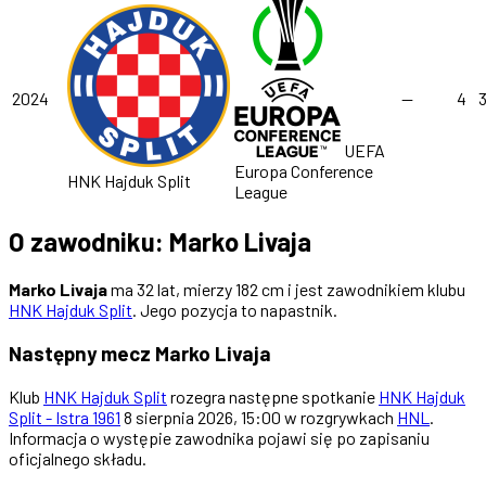
2024
—
4
UEFA
Europa Conference
HNK Hajduk Split
League
O zawodniku: Marko Livaja
Marko Livaja
ma 32 lat, mierzy 182 cm i jest zawodnikiem klubu
HNK Hajduk Split
. Jego pozycja to napastnik.
Następny mecz Marko Livaja
Klub
HNK Hajduk Split
rozegra następne spotkanie
HNK Hajduk
Split - Istra 1961
8 sierpnia 2026, 15:00 w rozgrywkach
HNL
.
Informacja o występie zawodnika pojawi się po zapisaniu
oficjalnego składu.