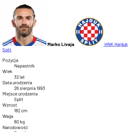
Marko Livaja
HNK Hajduk
Split
Pozycja
Napastnik
Wiek
32 lat
Data urodzenia
26 sierpnia 1993
Miejsce urodzenia
Split
Wzrost
182 cm
Waga
80 kg
Narodowość