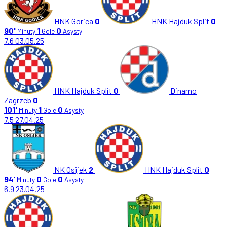
HNK Gorica
0
HNK Hajduk Split
0
90'
1
0
Minuty
Gole
Asysty
7.6
03.05.25
HNK Hajduk Split
0
Dinamo
Zagrzeb
0
101'
1
0
Minuty
Gole
Asysty
7.5
27.04.25
NK Osijek
2
HNK Hajduk Split
0
94'
0
0
Minuty
Gole
Asysty
6.9
23.04.25