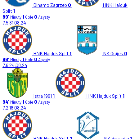
Dinamo Zagrzeb
0
HNK Hajduk
Split
1
89'
1
0
Minuty
Gole
Asysty
7.5
31.08.24
HNK Hajduk Split
1
NK Osijek
0
86'
1
0
Minuty
Gole
Asysty
7.6
24.08.24
Istra 1961
1
HNK Hajduk Split
1
94'
1
0
Minuty
Gole
Asysty
7.2
18.08.24
HNK Hajduk Split
2
NK Varazdin
1