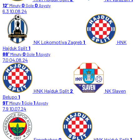
12'
0
0
Minuty
Gole
Asysty
6.3
10.08.24
NK Lokomotiva Zagreb
1
HNK
Hajduk Split
1
88'
0
1
Minuty
Gole
Asysty
7.0
04.08.24
HNK Hajduk Split
2
NK Slaven
Belupo
1
91'
1
1
Minuty
Gole
Asysty
7.9
10.07.24
Fenerbahce
0
HNK Hajduk Split
1