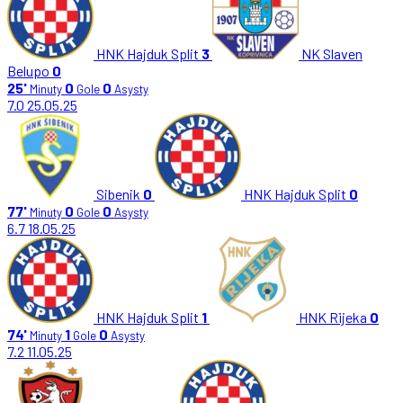
HNK Hajduk Split
3
NK Slaven
Belupo
0
25'
0
0
Minuty
Gole
Asysty
7.0
25.05.25
Sibenik
0
HNK Hajduk Split
0
77'
0
0
Minuty
Gole
Asysty
6.7
18.05.25
HNK Hajduk Split
1
HNK Rijeka
0
74'
1
0
Minuty
Gole
Asysty
7.2
11.05.25