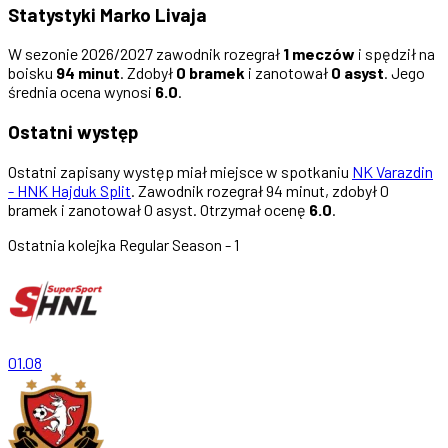
Statystyki Marko Livaja
W sezonie 2026/2027 zawodnik rozegrał
1 meczów
i spędził na
boisku
94 minut
. Zdobył
0 bramek
i zanotował
0 asyst
. Jego
średnia ocena wynosi
6.0
.
Ostatni występ
Ostatni zapisany występ miał miejsce w spotkaniu
NK Varazdin
- HNK Hajduk Split
. Zawodnik rozegrał 94 minut, zdobył 0
bramek i zanotował 0 asyst. Otrzymał ocenę
6.0
.
Ostatnia kolejka
Regular Season - 1
01.08