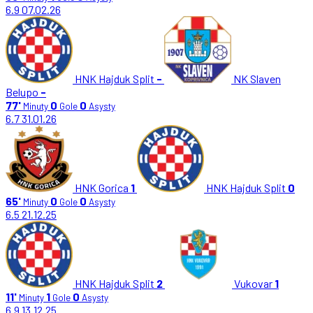
6.9
07.02.26
HNK Hajduk Split
-
NK Slaven
Belupo
-
77'
0
0
Minuty
Gole
Asysty
6.7
31.01.26
HNK Gorica
1
HNK Hajduk Split
0
65'
0
0
Minuty
Gole
Asysty
6.5
21.12.25
HNK Hajduk Split
2
Vukovar
1
11'
1
0
Minuty
Gole
Asysty
6.9
13.12.25