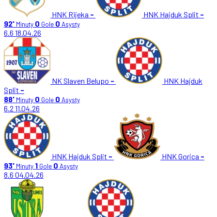
HNK Rijeka
-
HNK Hajduk Split
-
92'
0
0
Minuty
Gole
Asysty
6.6
18.04.26
NK Slaven Belupo
-
HNK Hajduk
Split
-
88'
0
0
Minuty
Gole
Asysty
6.2
11.04.26
HNK Hajduk Split
-
HNK Gorica
-
93'
1
0
Minuty
Gole
Asysty
8.6
04.04.26