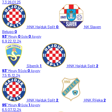
7.3
26.01.25
HNK Hajduk Split
0
NK Slaven
Belupo
0
93'
0
0
Minuty
Gole
Asysty
6.9
22.12.24
Sibenik
1
HNK Hajduk Split
2
93'
1
0
Minuty
Gole
Asysty
7.5
15.12.24
HNK Hajduk Split
2
HNK Rijeka
2
95'
0
1
Minuty
Gole
Asysty
6.5
07.12.24