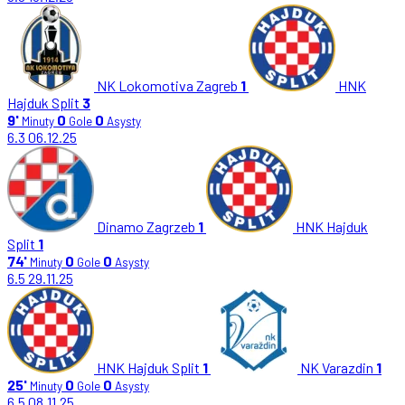
NK Lokomotiva Zagreb
1
HNK
Hajduk Split
3
9'
0
0
Minuty
Gole
Asysty
6.3
06.12.25
Dinamo Zagrzeb
1
HNK Hajduk
Split
1
74'
0
0
Minuty
Gole
Asysty
6.5
29.11.25
HNK Hajduk Split
1
NK Varazdin
1
25'
0
0
Minuty
Gole
Asysty
6.5
08.11.25