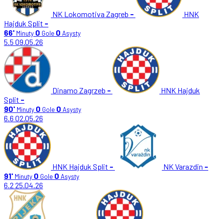
NK Lokomotiva Zagreb
-
HNK
Hajduk Split
-
66'
0
0
Minuty
Gole
Asysty
5.5
09.05.26
Dinamo Zagrzeb
-
HNK Hajduk
Split
-
90'
0
0
Minuty
Gole
Asysty
6.6
02.05.26
HNK Hajduk Split
-
NK Varazdin
-
91'
0
0
Minuty
Gole
Asysty
6.2
25.04.26