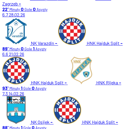
Zagrzeb
-
22'
0
0
Minuty
Gole
Asysty
6.7
28.02.26
NK Varazdin
-
HNK Hajduk Split
-
89'
0
1
Minuty
Gole
Asysty
6.6
21.02.26
HNK Hajduk Split
-
HNK Rijeka
-
93'
1
0
Minuty
Gole
Asysty
7.3
14.02.26
NK Osijek
-
HNK Hajduk Split
-
88'
1
0
Minuty
Gole
Asysty