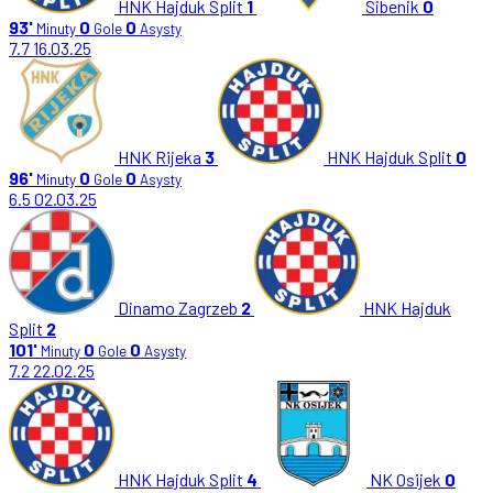
HNK Hajduk Split
1
Sibenik
0
93'
0
0
Minuty
Gole
Asysty
7.7
16.03.25
HNK Rijeka
3
HNK Hajduk Split
0
96'
0
0
Minuty
Gole
Asysty
6.5
02.03.25
Dinamo Zagrzeb
2
HNK Hajduk
Split
2
101'
0
0
Minuty
Gole
Asysty
7.2
22.02.25
HNK Hajduk Split
4
NK Osijek
0