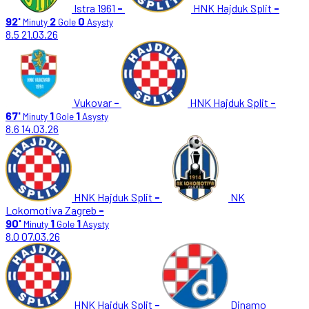
Istra 1961
-
HNK Hajduk Split
-
92'
2
0
Minuty
Gole
Asysty
8.5
21.03.26
Vukovar
-
HNK Hajduk Split
-
67'
1
1
Minuty
Gole
Asysty
8.6
14.03.26
HNK Hajduk Split
-
NK
Lokomotiva Zagreb
-
90'
1
1
Minuty
Gole
Asysty
8.0
07.03.26
HNK Hajduk Split
-
Dinamo