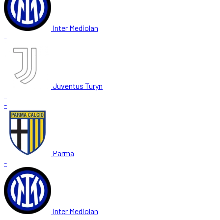
Inter Mediolan
-
Juventus Turyn
-
-
Parma
-
Inter Mediolan