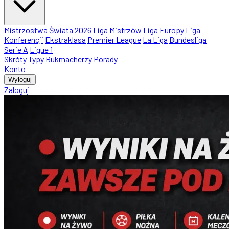
Mistrzostwa Świata 2026
Liga Mistrzów
Liga Europy
Liga
Konferencji
Ekstraklasa
Premier League
La Liga
Bundesliga
Serie A
Ligue 1
Skróty
Typy
Bukmacherzy
Porady
Konto
Wyloguj
Zaloguj