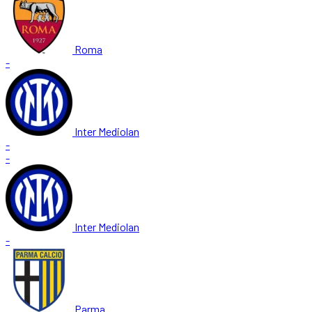
Roma
-
Inter Mediolan
-
-
Inter Mediolan
-
Parma