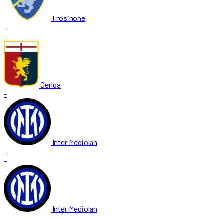
Frosinone
-
-
Genoa
-
Inter Mediolan
-
-
Inter Mediolan
-