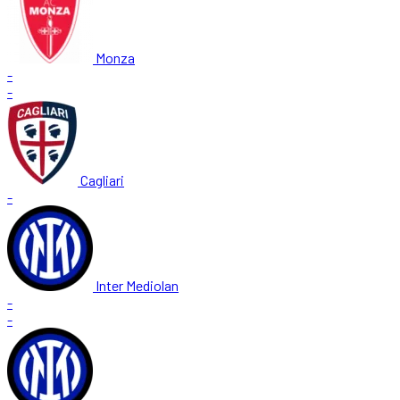
Monza
-
-
Cagliari
-
Inter Mediolan
-
-