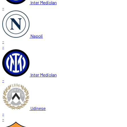
Inter Mediolan
-
Napoli
-
-
Inter Mediolan
-
Udinese
-
-