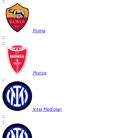
Roma
-
-
Monza
-
Inter Mediolan
-
-