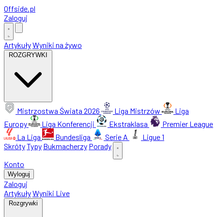
Offside
.
pl
Zaloguj
Artykuły
Wyniki na żywo
ROZGRYWKI
Mistrzostwa Świata 2026
Liga Mistrzów
Liga
Europy
Liga Konferencji
Ekstraklasa
Premier League
La Liga
Bundesliga
Serie A
Ligue 1
Skróty
Typy
Bukmacherzy
Porady
Konto
Wyloguj
Zaloguj
Artykuły
Wyniki Live
Rozgrywki