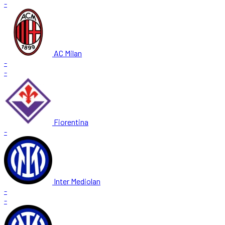
-
AC Milan
-
-
Fiorentina
-
Inter Mediolan
-
-