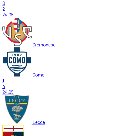
0
2
24.05
Cremonese
Como
1
4
24.05
Lecce