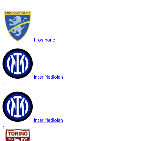
-
-
Frosinone
-
Inter Mediolan
-
-
Inter Mediolan
-