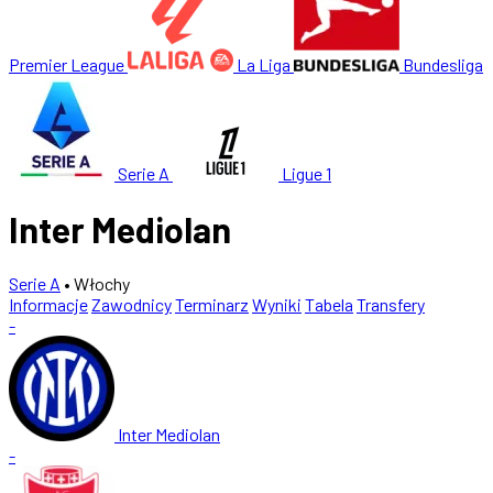
Premier League
La Liga
Bundesliga
Serie A
Ligue 1
Inter Mediolan
Serie A
• Włochy
Informacje
Zawodnicy
Terminarz
Wyniki
Tabela
Transfery
-
Inter Mediolan
-