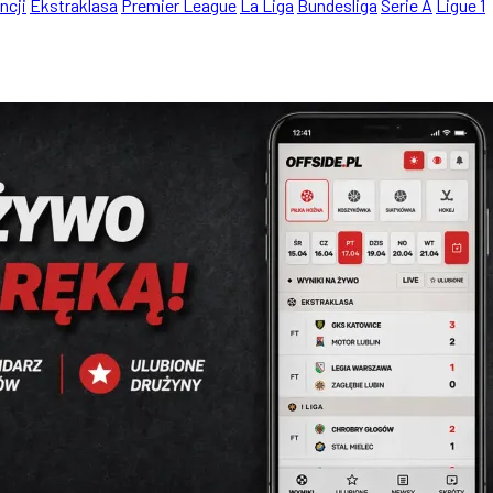
ncji
Ekstraklasa
Premier League
La Liga
Bundesliga
Serie A
Ligue 1