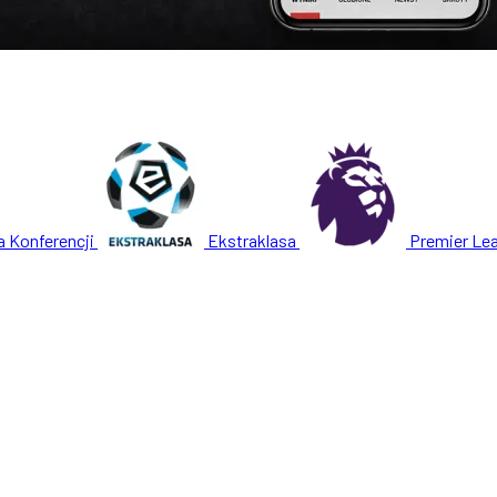
a Konferencji
Ekstraklasa
Premier Le