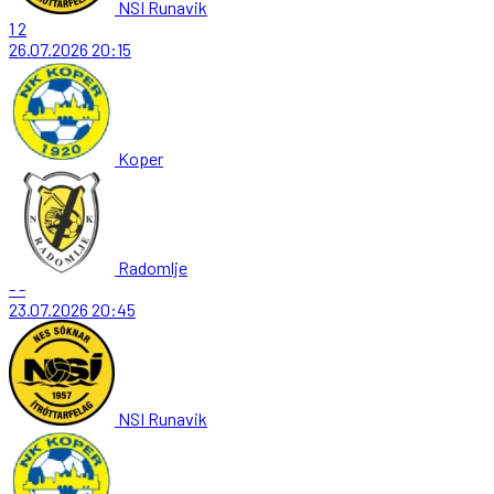
NSI Runavik
1
2
26.07.2026
20:15
Koper
Radomlje
-
-
23.07.2026
20:45
NSI Runavik