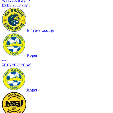
Wszystkie wyniki →
02.08.2026
20:15
Brinje-Grosuplje
Koper
-
-
30.07.2026
20:45
Koper