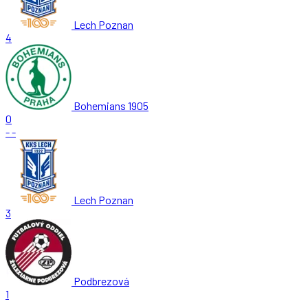
Lech Poznan
4
Bohemians 1905
0
-
-
Lech Poznan
3
Podbrezová
1
-
-