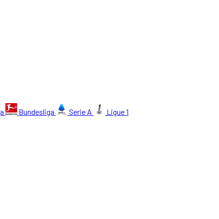
ga
Bundesliga
Serie A
Ligue 1