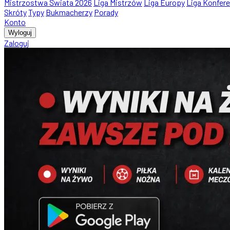
Mistrzostwa Świata 2026
Liga Mistrzów
Liga Europy
Liga Konfere
Skróty
Typy
Bukmacherzy
Porady
Konto
Wyloguj
Zaloguj