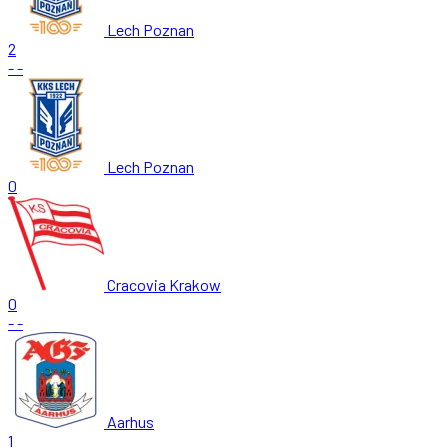
Lech Poznan
2
-
-
Lech Poznan
0
Cracovia Krakow
0
-
-
Aarhus
1