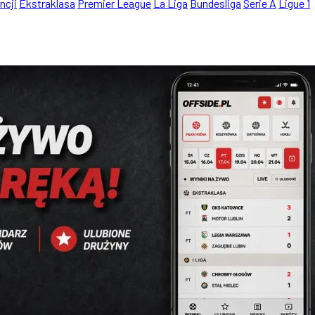
ncji
Ekstraklasa
Premier League
La Liga
Bundesliga
Serie A
Ligue 1