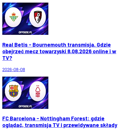
Real Betis - Bournemouth transmisja. Gdzie
obejrzeć mecz towarzyski 8.08.2026 online i w
TV?
2026-08-08
FC Barcelona - Nottingham Forest: gdzie
oglądać, transmisja TV i przewidywane składy