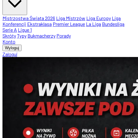
Mistrzostwa Świata 2026
Liga Mistrzów
Liga Europy
Liga
Konferencji
Ekstraklasa
Premier League
La Liga
Bundesliga
Serie A
Ligue 1
Skróty
Typy
Bukmacherzy
Porady
Konto
Wyloguj
Zaloguj