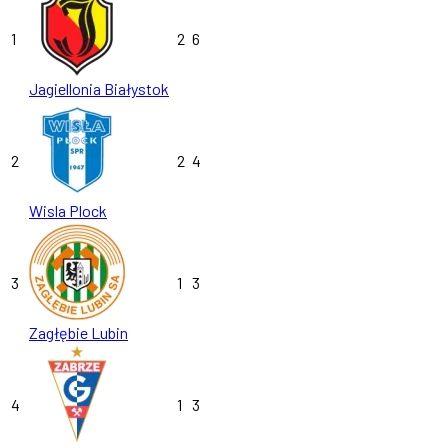
1
2
6
Jagiellonia Białystok
2
2
4
Wisla Plock
3
1
3
Zagłębie Lubin
4
1
3