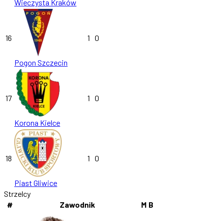
Wieczysta Kraków
16
1
0
Pogon Szczecin
17
1
0
Korona Kielce
18
1
0
Piast Gliwice
Strzelcy
#
Zawodnik
M
B