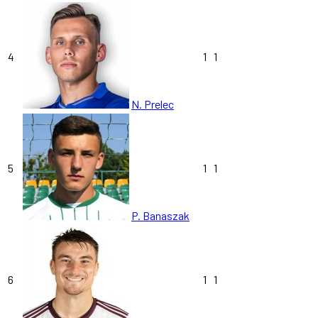
4
1
1
N. Prelec
5
1
1
P. Banaszak
6
1
1