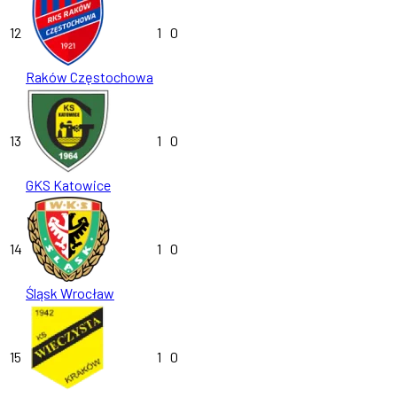
12
1
0
Raków Częstochowa
13
1
0
GKS Katowice
14
1
0
Śląsk Wrocław
15
1
0