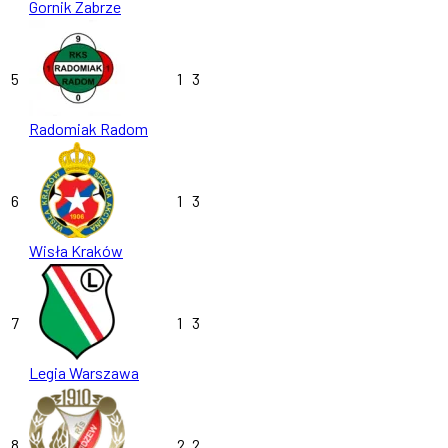
Gornik Zabrze
5
1
3
Radomiak Radom
6
1
3
Wisła Kraków
7
1
3
Legia Warszawa
8
2
2