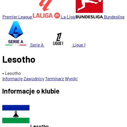
Premier League
La Liga
Bundesliga
Serie A
Ligue 1
Lesotho
• Lesotho
Informacje
Zawodnicy
Terminarz
Wyniki
Informacje o klubie
Lesotho