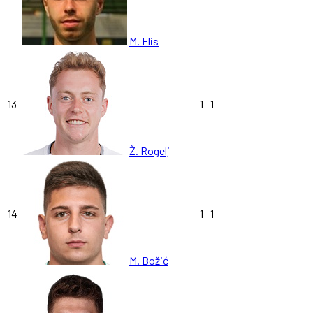
M. Flis
13
1
1
Ž. Rogelj
14
1
1
M. Božić