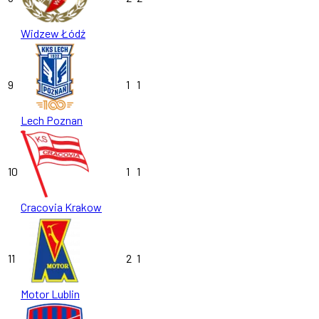
Widzew Łódź
9
1
1
Lech Poznan
10
1
1
Cracovia Krakow
11
2
1
Motor Lublin