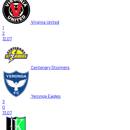
Virginia United
1
2
12.07
Centenary Stormers
Yeronga Eagles
3
0
13.07