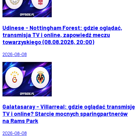
Udinese - Nottingham Forest: gdzie oglądać,
transmisja TV i online, zapowiedź meczu
towarzyskiego (08.08.2026, 20:00)
2026-08-08
Galatasaray - Villarreal: gdzie oglądać transmisję
TV i online? Starcie mocnych sparingpartnerów
na Rams Park
2026-08-08