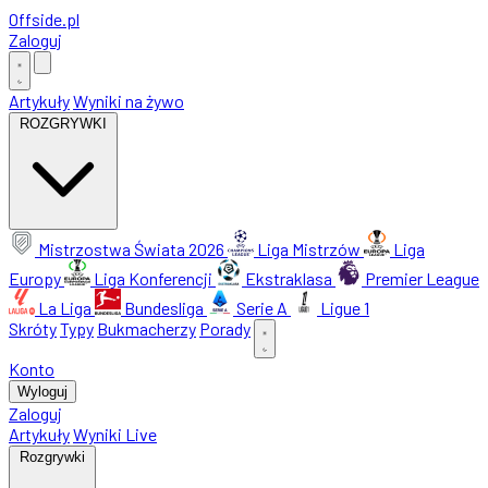
Offside
.
pl
Zaloguj
Artykuły
Wyniki na żywo
ROZGRYWKI
Mistrzostwa Świata 2026
Liga Mistrzów
Liga
Europy
Liga Konferencji
Ekstraklasa
Premier League
La Liga
Bundesliga
Serie A
Ligue 1
Skróty
Typy
Bukmacherzy
Porady
Konto
Wyloguj
Zaloguj
Artykuły
Wyniki Live
Rozgrywki