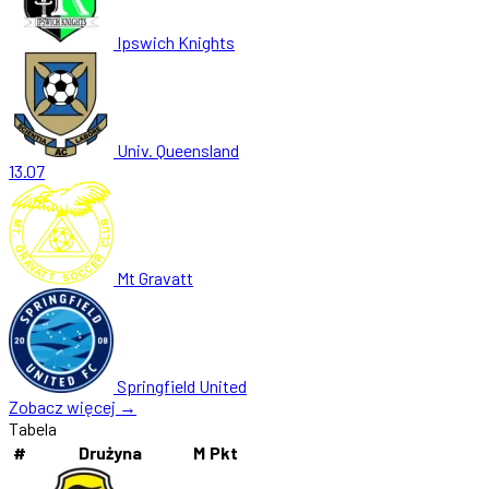
Ipswich Knights
Univ. Queensland
13.07
Mt Gravatt
Springfield United
Zobacz więcej →
Tabela
#
Drużyna
M
Pkt