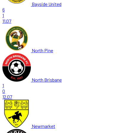
Bayside United
6
1
11.07
North Pine
North Brisbane
1
0
12.07
Newmarket