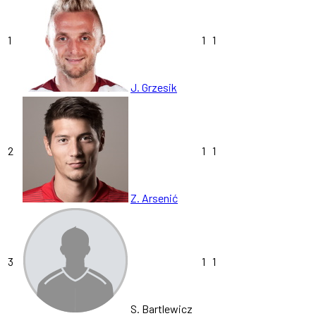
1
1
1
J. Grzesik
2
1
1
Z. Arsenić
3
1
1
S. Bartlewicz